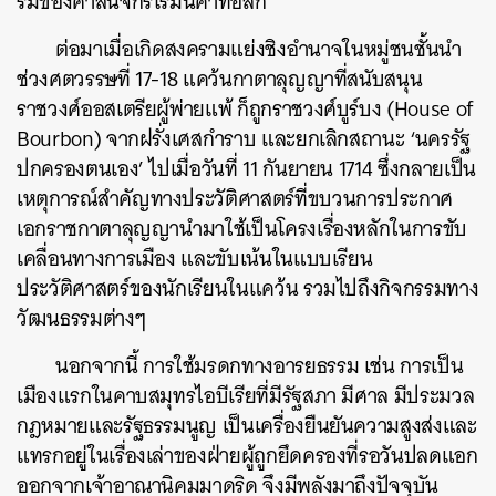
ร่มของศาสนจักรโรมันคาทอลิก
ต่อมาเมื่อเกิดสงครามแย่งชิงอำนาจในหมู่ชนชั้นนำ
ช่วงศตวรรษที่ 17-18 แคว้นกาตาลุญญาที่สนับสนุน
ราชวงศ์ออสเตรียผู้พ่ายแพ้ ก็ถูกราชวงศ์บูร์บง (House of
Bourbon) จากฝรั่งเศสกำราบ และยกเลิกสถานะ ‘นครรัฐ
ปกครองตนเอง’ ไปเมื่อวันที่ 11 กันยายน 1714 ซึ่งกลายเป็น
เหตุการณ์สำคัญทางประวัติศาสตร์ที่ขบวนการประกาศ
เอกราชกาตาลุญญานำมาใช้เป็นโครงเรื่องหลักในการขับ
เคลื่อนทางการเมือง และขับเน้นในแบบเรียน
ประวัติศาสตร์ของนักเรียนในแคว้น รวมไปถึงกิจกรรมทาง
วัฒนธรรมต่างๆ
นอกจากนี้ การใช้มรดกทางอารยธรรม เช่น การเป็น
เมืองแรกในคาบสมุทรไอบีเรียที่มีรัฐสภา มีศาล มีประมวล
กฎหมายและรัฐธรรมนูญ เป็นเครื่องยืนยันความสูงส่งและ
แทรกอยู่ในเรื่องเล่าของฝ่ายผู้ถูกยึดครองที่รอวันปลดแอก
ออกจากเจ้าอาณานิคมมาดริด จึงมีพลังมาถึงปัจจุบัน