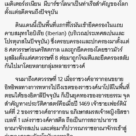
เมดิเตอร์เรเนียน มีบาร์ซาโลนาเป็นท่าเรือสำคัญของโลก
ตั้งแต่อดีตจนถึงปัจจุบัน
ดินแดนนี้เป็นพื้นที่แรกที่โรมันเข้ายึดครองในแถบ
คาบสมุทรไอบิเรีย (Iberian) (บริเวณประเทศสเปนและ
โปรตุเกสในปัจจุบัน) ซึ่งครอบครองและปกครองมาตั้งแต่
8 ศตวรรษก่อนคริสตกาล และถูกยึดครองโดยชาวมัวร์
มุสลิมตั้งแต่ศตวรรษที่ 8 ต่อมาถูกโจมตีและยึดครองสลับ
กันไปมาโดยหลายกลุ่มหลายราชวงศ์
จนมาถึงศตวรรษที่ 12 เมื่อราชวงศ์อารากอนขยาย
อิทธิพลทางการทหารไปถึงเขตของราชวงศ์นาโปลีในพื้นที่
ตอนใต้ของอิตาลีปัจจุบัน ก็เป็นยุคทองของอารยธรรม จุด
สำคัญทางประวัติศาสตร์คือเมื่อปี 1469 เจ้าชายเฟอร์ดินั
นด์ที่ 2 ของราชวงศ์อารากอน อภิเษกสมรสเจ้าหญิงอิสซา
เบลที่ 1 แห่งราชวงศ์คาสตีล ถือเป็นการสถาปนาราช
อาณาจักรสเปน และต่อมาก็ปวารณาราชอาณาจักรเข้าสู่