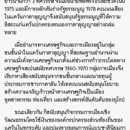
ยาวนานกว่า 3 ทศวรรษ จนเมื่อนายพลฟรังโกเสียชีวิตในปี
1975 และมีการผลักดันร่างรัฐธรรมนูญ 1978 คะแนนเสียง
ในแคว้นกาตาลุญญาจึงสนับสนุนรัฐธรรมนูญที่ให้ความ
อิสระแก่แคว้นปกครองตนเองกาตาลุญญาอย่างถล่ม
ทลาย
เมื่ออำนาจทางเศรษฐกิจและการเมืองอยู่ในกลุ่ม
ชนชั้นนำในแคว้นกาตาลุญญา ที่สะสมฐานอำนาจผ่าน
ความมั่งคั่งทางเศรษฐกิจมาตั้งแต่ช่วงการก้าวกระโดดทาง
เศรษฐกิจสเปนสมัยทศวรรษ 1960-1970 กลุ่มการเมืองจึง
เรียกหาเสียงสนับสนุนจากชนชั้นกลางและนายทุนผู้
ประกอบการชาวกาตาลัน ให้เทคะแนนสนับสนุนโยบาย
สร้างความเจริญก้าวหน้าทางเศรษฐกิจเป็นเมือง
อุตสาหกรรม ท่องเที่ยว และสร้างสรรค์อันดับต้นของยุโรป
ขณะเดียวกัน ก็สนับสนุนกิจกรรมการเมืองเชิง
วัฒนธรรมโดยใช้เงินขององค์กรปกครองส่วนท้องถิ่นของ
แคว้นในทุกระดับ และบ่มเพาะอุดมการณ์แบบชาตินิยมกา