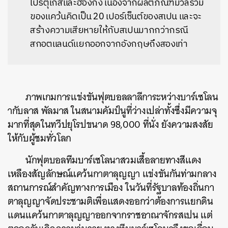
โปรตุเกสและฮ่องกง เนื่องจากผลิตภัณฑ์มวลรวม
ของแคว้นคิดเป็น 20 เปอร์เซ็นต์ของสเปน และจะ
สร้างความเสียหายให้กับสเปนมากกว่ากรณี
สกอตแลนด์แยกออกจากอังกฤษถึงสองเท่า
ภาพเกมการแข่งขันฟุตบอลลาลีการะหว่างบาร์เซโลน
ากับลาส พัลมาส ในสนามคัมป์นูที่ว่างเปล่าทั้งซึ่งมีความจุ
มากที่สุดในทวีปยุโรปขนาด 98,000 ที่นั่ง ยังความสงสัย
ให้กับผู้ชมทั่วโลก
นักฟุตบอลทีมบาร์เซโลนาสวมเสื้อลายทางสีแดง
เหลืองสัญลักษณ์แคว้นกาตาลุญญา แข่งขันกันท่ามกลาง
สถานการณ์สำคัญทางการเมือง ในวันที่รัฐบาลท้องถิ่นกา
ตาลุญญาจัดประชามติเพื่อแสดงออกว่าต้องการแยกดิน
แดนแคว้นกาตาลุญญาออกจากราชอาณาจักรสเปน แต่