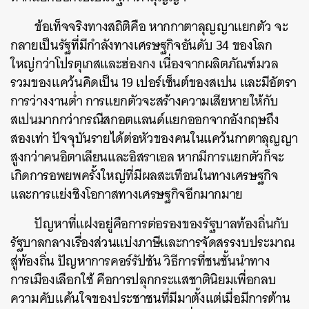
ข้อเท็จจริงทางสถิติคือ หากกาตาลุญญาแยกตัว จะ
กลายเป็นรัฐที่มีกำลังทางเศรษฐกิจอันดับ 34 ของโลก
ใหญ่กว่าโปรตุเกสและฮ่องกง เนื่องจากผลิตภัณฑ์มวล
รวมของแคว้นคิดเป็น 19 เปอร์เซ็นต์ของสเปน และมีอัตรา
การว่างงานต่ำ การแยกตัวจะสร้างความเสียหายให้กับ
สเปนมากกว่ากรณีสกอตแลนด์แยกออกจากอังกฤษถึง
สองเท่า ปัจจุบันรายได้ต่อหัวของคนในแคว้นกาตาลุญญา
สูงกว่าคนอิตาเลียนและอิสราเอล หากมีการแยกตัวก็จะ
เกิดการอพยพครั้งใหญ่ที่มีผลสะเทือนในทางเศรษฐกิจ
และการแย่งชิงโอกาสทางเศรษฐกิจอีกมากมาย
ปัญหาที่แฝงอยู่คือการต่อรองของรัฐบาลท้องถิ่นกับ
รัฐบาลกลางเรื่องส่วนแบ่งภาษีและการจัดสรรงบประมาณ
สู่ท้องถิ่น ปัญหาการคอร์รัปชัน วิธีการที่ชนชั้นนำทาง
การเมืองเลือกใช้ คือการปลุกกระแสชาตินิยมเพื่อกลบ
ความคับแค้นใจของประชาชนที่มีมาตั้งแต่เมื่อมีการต้าน