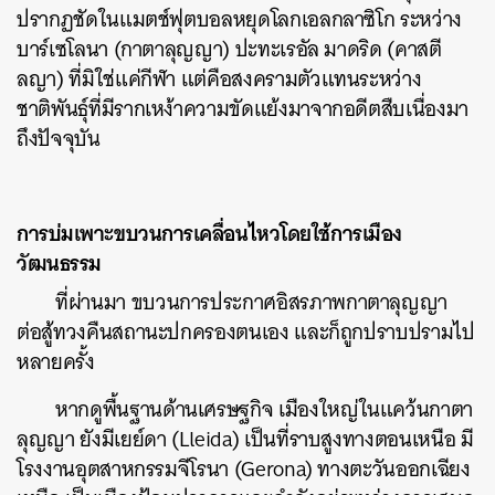
ปรากฏชัดในแมตช์ฟุตบอลหยุดโลกเอลกลาซิโก ระหว่าง
บาร์เซโลนา (กาตาลุญญา) ปะทะเรอัล มาดริด (คาสตี
ลญา) ที่มิใช่แค่กีฬา แต่คือสงครามตัวแทนระหว่าง
ชาติพันธุ์ที่มีรากเหง้าความขัดแย้งมาจากอดีตสืบเนื่องมา
ถึงปัจจุบัน
การบ่มเพาะขบวนการเคลื่อนไหวโดยใช้การเมือง
วัฒนธรรม
ที่ผ่านมา ขบวนการประกาศอิสรภาพกาตาลุญญา
ต่อสู้ทวงคืนสถานะปกครองตนเอง และก็ถูกปราบปรามไป
หลายครั้ง
หากดูพื้นฐานด้านเศรษฐกิจ เมืองใหญ่ในแคว้นกาตา
ลุญญา ยังมีเยย์ดา (Lleida) เป็นที่ราบสูงทางตอนเหนือ มี
โรงงานอุตสาหกรรมจีโรนา (Gerona) ทางตะวันออกเฉียง