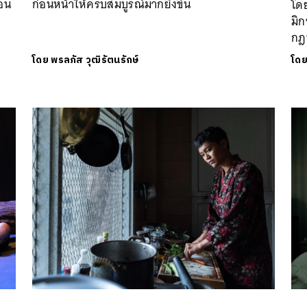
่อน
ก่อนหน้าให้ครบสมบูรณ์มากยิ่งขึ้น
โดย
มิ
กฎ
โดย
พรลภัส วุฒิรัตนรักษ์
โด