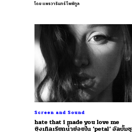
โดย
แพรวารินทร์ โพพิทูล
Screen and Sound
hate that i made you love me
ซิงเกิลเรียกน้ำย่อยใน ‘petal’ อัลบั้มช