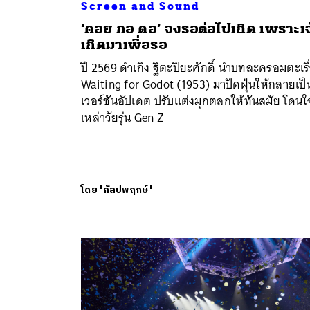
Screen and Sound
‘คอย กอ ดอ’ จงรอต่อไปเถิด เพราะเจ
เกิดมาเพื่อรอ
ปี 2569 ดำเกิง ฐิตะปิยะศักดิ์ นำบทละครอมตะเรื
Waiting for Godot (1953) มาปัดฝุ่นให้กลายเป็
เวอร์ชันอัปเดต ปรับแต่งมุกตลกให้ทันสมัย โดนใ
เหล่าวัยรุ่น Gen Z
โดย
'กัลปพฤกษ์'
ค้