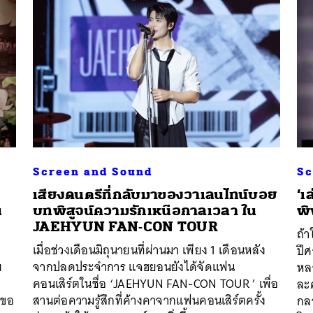
Screen and Sound
Sc
เสียงดนตรีที่กลับมาของวาเลนไทน์บอย
‘เ
น
บทพิสูจน์ความรักเหนือกาลเวลา ใน
พ
’
JAEHYUN FAN-CON TOUR
ถ้า
เมื่อช่วงเดือนมิถุนายนที่ผ่านมา เพียง 1 เดือนหลัง
ปี
ย
จากปลดประจำการ แจฮยอนยังได้จัดแฟน
หล
คอนเสิร์ตในชื่อ ‘JAEHYUN FAN-CON TOUR
’ เพื่อ
ละค
 ขอ
สานต่อความรู้สึกที่ค้างคาจากแฟนคอนเสิร์ตครั้ง
กล