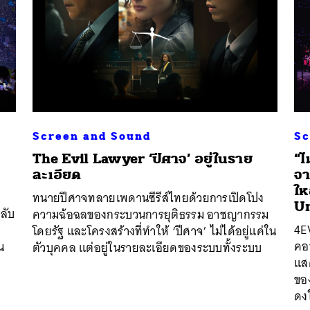
Screen and Sound
Sc
The Evil Lawyer ‘ปีศาจ’ อยู่ในราย
“ไ
ละเอียด
จา
ให
ทนายปีศาจทลายเพดานซีรีส์ไทยด้วยการเปิดโปง
Un
ลับ
ความฉ้อฉลของกระบวนการยุติธรรม อาชญากรรม
4E
โดยรัฐ และโครงสร้างที่ทำให้ ‘ปีศาจ’ ไม่ได้อยู่แค่ใน
คอน
น
ตัวบุคคล แต่อยู่ในรายละเอียดของระบบทั้งระบบ
แสด
ของ
ดงใ