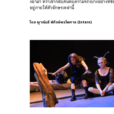
งอาม่า ทว่าเขากลับค้นพบความจริงบางอย่างที่ซ
อยู่ภายใต้ตัวอักษรเหล่านี้
โดย
ญาณ์นรี พิทักษ์พรไพศาล (Intern)