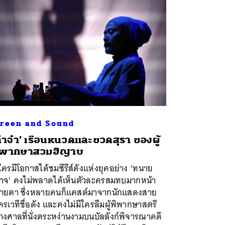
reen and Sound
ล่าจ๋า’ เรือนหนวดและขวดสุรา ของผู้
ิพากษาสวมฮิญาบ
ใครมีโอกาสได้ชมซีรีส์ดังแห่งยุคอย่าง ‘ทนาย
ศาจ’ คงไม่พลาดได้เห็นตัวละครสมทบมากหน้า
ายตา ซึ่งหลายคนก็แคสต์มาจากนักแสดงสาย
รเวทีชื่อดัง และคงไม่มีใครลืมผู้พิพากษาสตรี
างศาลที่นั่งตระหง่านงามบนบัลลังก์พิจารณาคดี