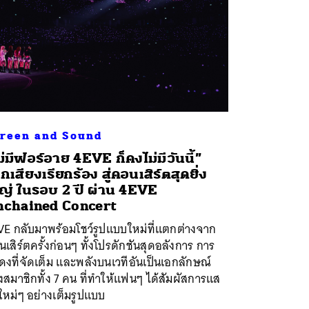
reen and Sound
ม่มีฟอร์อาย 4EVE ก็คงไม่มีวันนี้”
กเสียงเรียกร้อง สู่คอนเสิร์ตสุดยิ่ง
ญ่ ในรอบ 2 ปี ผ่าน 4EVE
chained Concert
VE กลับมาพร้อมโชว์รูปแบบใหม่ที่แตกต่างจาก
เสิร์ตครั้งก่อนๆ ทั้งโปรดักชันสุดอลังการ การ
งที่จัดเต็ม และพลังบนเวทีอันเป็นเอกลักษณ์
สมาชิกทั้ง 7 คน ที่ทำให้แฟนๆ ได้สัมผัสการแส
หม่ๆ อย่างเต็มรูปแบบ