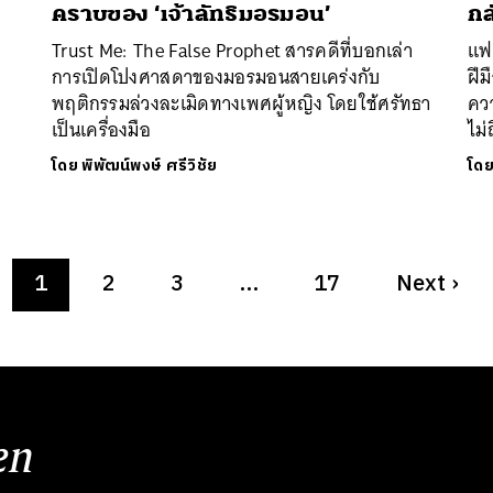
คราบของ ‘เจ้าลัทธิมอรมอน’
กล
Trust Me: The False Prophet สารคดีที่บอกเล่า
แฟ
การเปิดโปงศาสดาของมอรมอนสายเคร่งกับ
ฝี
พฤติกรรมล่วงละเมิดทางเพศผู้หญิง โดยใช้ศรัทธา
คว
เป็นเครื่องมือ
ไม่
โดย
พิพัฒน์พงษ์ ศรีวิชัย
โด
1
2
3
…
17
Next
›
en