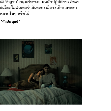
มี ‘ฮิญาบ’ คลุมศีรษะตามหลักปฏิบัติของอิสลา
กชนโดยไม่สนเลยว่ามันจะละเมิดระเบียบมาตรา
หมายใดๆ หรือไม่
ย
'กัลปพฤกษ์'