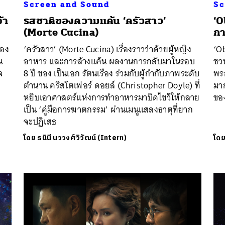
Screen and Sound
Sc
้า
รสชาติของความแค้น ‘ครัวสาว’
‘O
(Morte Cucina)
ก
่อง
‘ครัวสาว’ (Morte Cucina) เรื่องราวว่าด้วยผู้หญิง
‘Ob
น
อาหาร และการล้างแค้น ผลงานการกลับมาในรอบ
ชวน
จ
8 ปี ของ เป็นเอก รัตนเรือง ร่วมกับผู้กำกับภาพระดับ
พรก
ตำนาน คริสโตเฟอร์ ดอยล์ (Christopher Doyle) ที่
มาก
หยิบเอาศาสตร์แห่งการทำอาหารมาบิดไขว้ให้กลาย
ขอ
เป็น ‘คู่มือการฆาตกรรม’ ผ่านเมนูแสลงธาตุที่ยาก
จะปฏิเสธ
โดย
ธนินี นววงศ์วิวัฒน์ (Intern)
โด
นหา
SHARE
TWEET
LINE
EMAIL