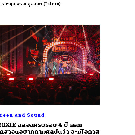
ย
ธนกฤต พร้อมสุขสันต์ (Intern)
reen and Sound
OXIE ฉลองครบรอบ 4 ปี ตลก
กฮาจนอยากถามศิลปินว่า จะมีโอกาส