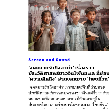
Screen and Sound
‘จดหมายรักถึงอาม่า’ เรื่องราว
ประวัติศาสตร์ชาวจีนโพ้นทะเล ที่ซ่อ
‘ความคิดถึง’ ผ่านจดหมาย ‘โพยก๊วน
‘จดหมายรักถึงอาม่า’ ภาพยนตร์จีนที่ถ่ายทอด
ประวัติศาสตร์การอพยพของชาวจีนแต้จิ๋ว ว่าด้ว
หลานชายที่ออกตามหาอากงที่ย้ายมาอยู่ใน
ประเทศไทย ผ่านเรื่องราวในจดหมาย ‘โพยก๊วน’