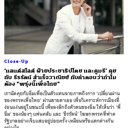
Close-Up
‘แลนด์สไลด์ ฝ่ายประชาธิปไตย และคูมธี’ คุย
กับ ธีรรัตน์ สำเร็จวาณิชย์ กับคำตอบว่าทำไม
ค้นหา
ต้อง “พรุ่งนี้เพื่อไทย”
SHARE
TWEET
LINE
EMAIL
เรานัดคุยกับอิ่มเพื่อเป็นตัวแทนฉายภาพถึงการ ‘เปลี่ยนผ่าน
ของพรรคเพื่อไทย’ ผ่านสายตาเธอ เพื่อวิเคราะห์การเมืองที่
ง่อนแง่นอยู่ในขณะนี้ เพื่อลงลึกถึงตัวตนของอิ่ม ให้เห็นว่า ‘พี่
อิ่ม’ ของน้องๆ แฟนคลับ และ ‘ธีรรัตน์’ โฆษกพรรคที่ฟาด
รัฐบาลอย่างเจ็บแสบอยู่บ่อยครั้ง เหมือนหรือแตกต่างกัน
อย่างไร