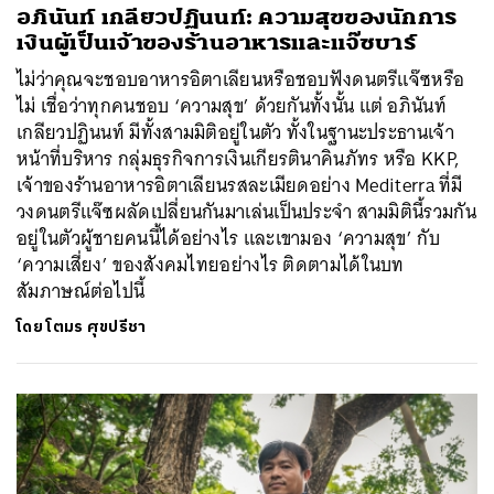
อภินันท์ เกลียวปฏินนท์: ความสุขของนักการ
เงินผู้เป็นเจ้าของร้านอาหารและแจ๊ซบาร์
ไม่ว่าคุณจะชอบอาหารอิตาเลียนหรือชอบฟังดนตรีแจ๊ซหรือ
ไม่ เชื่อว่าทุกคนชอบ ‘ความสุข’ ด้วยกันทั้งนั้น แต่ อภินันท์
เกลียวปฏินนท์ มีทั้งสามมิติอยู่ในตัว ทั้งในฐานะประธานเจ้า
หน้าที่บริหาร กลุ่มธุรกิจการเงินเกียรตินาคินภัทร หรือ KKP,
เจ้าของร้านอาหารอิตาเลียนรสละเมียดอย่าง Mediterra ที่มี
วงดนตรีแจ๊ซผลัดเปลี่ยนกันมาเล่นเป็นประจำ สามมิตินี้รวมกัน
อยู่ในตัวผู้ชายคนนี้ได้อย่างไร และเขามอง ‘ความสุข’ กับ
‘ความเสี่ยง’ ของสังคมไทยอย่างไร ติดตามได้ในบท
สัมภาษณ์ต่อไปนี้
โดย
โตมร ศุขปรีชา