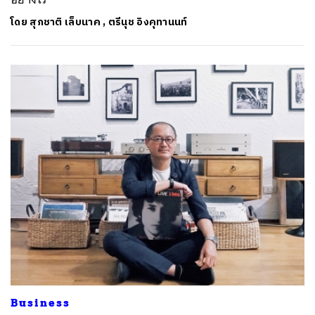
โดย
สุภชาติ เล็บนาค
,
ตรีนุช อิงคุทานนท์
Business