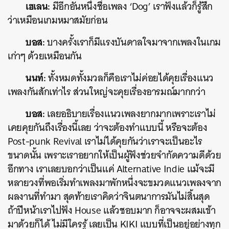
เฮเลน:
มีอีกอันหนึ่งชื่อเพลง ‘Dog’ เราฟังแล้วก็รู้สึก
ว่าเหมือนเกมหมาสมัยก่อน
บอส:
บางครั้งเราก็มีแรงบันดาลใจมาจากเพลงในเกม
เก่าๆ ด้วยเหมือนกัน
นนท์:
ทั้งหมดทั้งมวลก็คือเราไม่ค่อยได้คุยเรื่องแนว
เพลงกันสักเท่าไร ส่วนใหญ่จะคุยเรื่องอารมณ์มากกว่า
บอส:
เลยอธิบายเรื่องแนวเพลงยากมากเพราะเราไม่
เคยคุยกันถึงเรื่องนี้เลย ว่าจะต้องทำแบบนี้ หรือจะต้อง
Post-punk Revival เราไม่ได้คุยกันว่าเราจะเป็นอะไร
ขนาดนั้น เพราะเราอยากให้เป็นผู้ฟังช่วยจำกัดความดีด้วย
อีกทาง เราเลยบอกว่าเป็นแค่
Alternative Indie แม้จะมี
หลายวงที่พอเริ่มทำเพลงมาพักหนึ่งจะขมวดแนวเพลงจาก
ผลงานที่ทำมา สุดท้ายเราคิดว่าจินตนาการมันไม่สิ้นสุด
ค้นหา
ถ้าปีหน้าเราไปฟัง House แล้วชอบมาก ก็อาจจะผสมเข้า
SHARE
TWEET
LINE
EMAIL
มาด้วยก็ได้ ไม่มีใครรู้ เลยเป็น KIKI แบบที่เป็นอยู่อย่างทุก