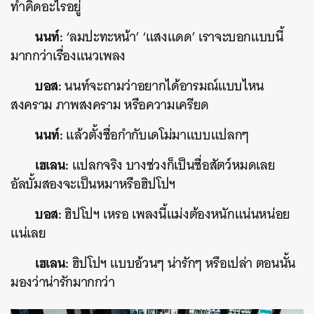
ทำคิดอะไรอยู่
นนท์:
‘ลมปะทะหน้า’ ‘แสงแดด’ เราจะบอกแบบนี้
มากกว่าเรื่องแนวเพลง
บอส:
นนท์จะถามว่าอยากได้อารมณ์แบบไหน
สงคราม ภาพสงคราม หรือความเครียด
นนท์:
แล้วตั้งชื่อกำกับเดโม่มาแบบแปลกๆ
เฮเลน:
แปลกจริง บางช่วงก็เป็นชื่อสัตว์หมดเลย
อัลบั้มสองจะเป็นหมาหรือฮิปโปฯ
บอส:
ฮิปโปฯ เหรอ เพลงนี้แม่งต้องหนักแน่นหน่อย
แน่เลย
เฮเลน:
ฮิปโปฯ แบบอ้วนๆ น่ารักๆ หรือเปล่า ตอนนั้น
มองว่าน่ารักมากกว่า