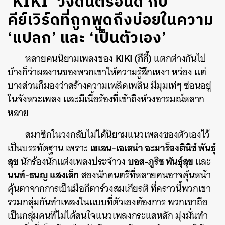
‘KIKI’ วงดนตรีอินดี้ กับ
คีย์เวิร์ดที่ถูกพูดถึงบ่อยในความ
‘แปลก’ และ ‘เป็นตัวเอง’
KIKI (กีกี้)
หลายคนนิยามเพลงของ
แตกต่างกันไป
บ้างก็ว่าผลงานของพวกเขาให้ความรู้สึกเหงา หว่อง แต่
บางส่วนก็มองว่าสร้างความเพลิดเพลิน มีมุมเท่ๆ ซ่อนอยู่
ในจังหวะเพลง และมีเนื้อร้องที่เข้าถึงห้วงอารมณ์หลาก
หลาย
สมาชิกในวงกลับไม่ได้นิยามแนวเพลงของตัวเองไว้
เฮเลน-เอเลน่า อะมาร็องตินิซ์ พันธุ์
เป็นบรรทัดฐาน เพราะ
สุข
บอส-ภูริช พันธุ์สุข
นักร้องนักแต่งเพลงประจำวง
และ
นนท์-ธนญ แสงเล็ก
สองนักดนตรีที่หลายคนอาจคุ้นหน้า
คุ้นตาจากการเป็นมือกีตาร์วงสมเกียรติ ที่คราวนี้พวกเขา
รวมกลุ่มกันทำเพลงในแบบที่ตัวเองต้องการ พวกเขาถือ
เป็นกลุ่มคนที่ไม่ได้สนใจแนวเพลงกระแสหลัก มุ่งมั่นทำ