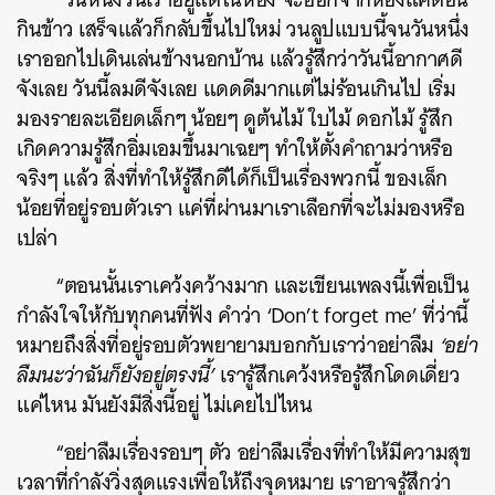
กินข้าว เสร็จแล้วก็กลับขึ้นไปใหม่ วนลูปแบบนี้จนวันหนึ่ง
เราออกไปเดินเล่นข้างนอกบ้าน แล้วรู้สึกว่าวันนี้อากาศดี
จังเลย วันนี้ลมดีจังเลย แดดดีมากแต่ไม่ร้อนเกินไป เริ่ม
มองรายละเอียดเล็กๆ น้อยๆ ดูต้นไม้ ใบไม้ ดอกไม้ รู้สึก
เกิดความรู้สึกอิ่มเอมขึ้นมาเฉยๆ ทำให้ตั้งคำถามว่าหรือ
จริงๆ แล้ว สิ่งที่ทำให้รู้สึกดีได้ก็เป็นเรื่องพวกนี้ ของเล็ก
น้อยที่อยู่รอบตัวเรา แค่ที่ผ่านมาเราเลือกที่จะไม่มองหรือ
เปล่า
“ตอนนั้นเราเคว้งคว้างมาก และเขียนเพลงนี้เพื่อเป็น
กำลังใจให้กับทุกคนที่ฟัง คำว่า ‘Don’t forget me’ ที่ว่านี้
หมายถึงสิ่งที่อยู่รอบตัวพยายามบอกกับเราว่าอย่าลืม
‘อย่า
ลืมนะว่าฉันก็ยังอยู่ตรงนี้’
เรารู้สึกเคว้งหรือรู้สึกโดดเดี่ยว
แค่ไหน มันยังมีสิ่งนี้อยู่ ไม่เคยไปไหน
“อย่าลืมเรื่องรอบๆ ตัว อย่าลืมเรื่องที่ทำให้มีความสุข
เวลาที่กำลังวิ่งสุดแรงเพื่อให้ถึงจุดหมาย เราอาจรู้สึกว่า