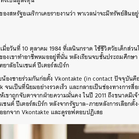
ั้งเป็นผู้ลงทุน
SHARE
TWEET
LINE
EMAIL
ของสหรัฐอเมริกาเคยรายงานว่า
พาเวลน่าจะมีทรัพย์สินอยู
เมื่อวันที่
10
ตุลาคม
1984
ที่เลนินกราด
ใช้ชีวิตวัยเด็กส่วน
พ่อของเขาทำอาชีพหมออยู่ที่นั่น
หลังเรียนจบชั้นประถมศึกษา
ทยาลัยในเซนต์
ปีเตอร์สเบิร์ก
น้องชายร่วมกันก่อตั้ง
Vkontakte (in contact
ปัจจุบันคื
ok
จนเป็นที่นิยมอย่างรวดเร็ว
และกลายเป็นช่องทางการสื่
ห้เขาถูกจับตาจากฝ่ายความมั่นคง
ในปี
2011
ถึงขนาดมีเจ้
นเซนต์
ปีเตอร์สเบิร์ก
หลังจากรัฐบาล
–
ภายหลังการเลือกตั้ง
มออกจาก
Vkontakte
และดูรอฟตอบปฏิเสธ