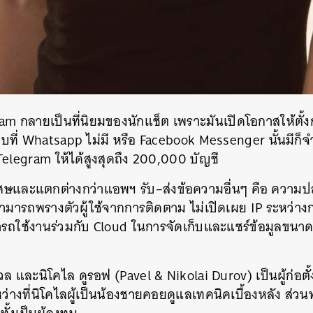
ram
กลายเป็นที่นิยมของนักแช็ต
เพราะมันเปิดโอกาสให้ตั้ง
บที่
Whatsapp
ไม่มี
หรือ
Facebook Messenger
นั้นมีก
elegram
ให้ได้สูงสุดถึง
200,000
บัญชี
เศษและแตกต่างกว่าแอพฯ
รับ
–
ส่งข้อความอื่นๆ
คือ
ความปล
มารถพรางตัวผู้ใช้จากการติดตาม
ไม่เปิดเผย
IP
ระหว่าง
ถใช้งานร่วมกับ
Cloud
ในการจัดเก็บและแชร์ข้อมูลขนาด
วล
และนิโคไล
ดูรอฟ
(Pavel & Nikolai Durov)
เป็นผู้ก่อตั้
ว่างที่นิโคไลผู้เป็นน้องชายคอยดูแลเทคนิคเบื้องหลัง
ส่วน
นหา