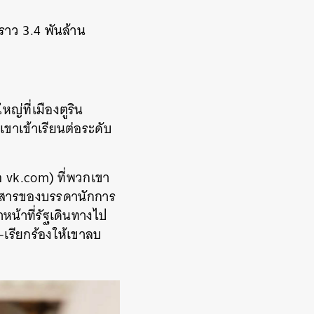
่ราว
3.4
พันล้าน
ใหญ่ที่เมืองตูริน
เขาเข้าเรียนต่อระดับ
อ
vk.com)
ที่พวกเขา
อสารของบรรดานักการ
าหน้าที่รัฐเดินทางไป
–
เรียกร้องให้เขาลบ