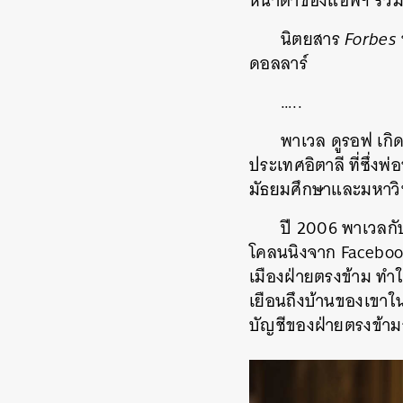
หน้าตาของแอพฯ
รวมท
นิตยสาร
Forbes
ดอลลาร์
…..
พาเวล
ดูรอฟ
เกิด
ประเทศอิตาลี
ที่ซึ่ง
มัธยมศึกษาและมหาวิ
ปี
2006
พาเวลกับ
โคลนนิงจาก
Facebo
เมืองฝ่ายตรงข้าม
ทำใ
เยือนถึงบ้านของเขาใ
บัญชีของฝ่ายตรงข้า