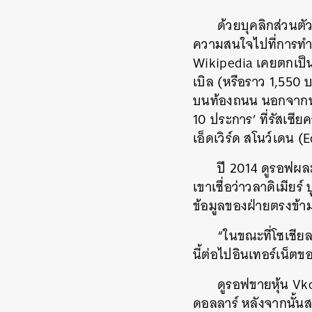
ด้วยบุคลิกส่วนตัว
ความสนใจไปที่การทำธ
Wikipedia
เคยตกเป็น
เบิล
(
หรือราว
1,550
บนท้องถนน
นอกจากนั
10
ประการ
’
ที่รัสเซี
เอ็ดเวิร์ด
สโนว์เดน
(E
ปี
2014
ดูรอฟผล
เขาเชื่อว่าวลาดิเมียร์
ป
ข้อมูลของฝ่ายตรงข้า
“
ในขณะที่โซเชีย
นี้ต่อไปอินเทอร์เน็ตข
ดูรอฟขายหุ้น
Vko
ดอลลาร์
หลังจากนั้นส