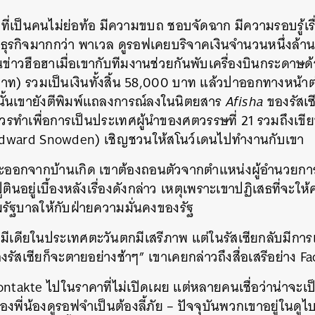
ที่เป็นคนไม่ย่อท้อ
มีความขบถ
ชอบจัดฉาก
มีความรอบรู้เร
ุรกิจมากกว่า
พาเวล
ดูรอฟเคยบริจาคเงินจำนวนหนึ่งล้าน
ข่าวฮือฮาเมื่อเขากับทีมงานช่วยกันพับเครื่องบินกระดาษด
บาท
)
รวมเป็นเงินทั้งสิ้น
58,000
บาท
แล้วปาออกทางหน้าต
้นเขายังตีพิมพ์แถลงการณ์ลงในนิตยสาร
Afisha
ของรัสเซ
ยควรทำเพื่อการเป็นประเทศผู้นำของศตวรรษที่
21
รวมถึงเขี
dward Snowden)
เชิญชวนให้สโนว์เดนไปทำงานกับเขา
ะออกจากบ้านเกิด
เขาต้องถอนตัวจากตำแหน่งผู้อำนวยก
ูตินอยู่เบื้องหลังเรื่องดังกล่าว
เหตุเพราะเขาปฏิเสธที่จะให
มรัฐบาลให้กับฝ่ายความมั่นคงของรัฐ
ลมีเดียในประเทศตะวันตกมีเสรีภาพ
แต่ในรัสเซียกลับมีการ
องรัสเซียก็จะตายอย่างช้าๆ
”
เขาเคยกล่าวถึงสื่อเสรีอย่าง
Fa
ntakte
ไปในราคาที่ไม่เปิดเผย
แต่หลายคนเชื่อว่าน่าจะ
องพี่น้องดูรอฟจำเป็นต้องลี้ภัย
–
ปัจจุบันพวกเขาอยู่ในดูไ