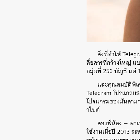
สิ่งที่ทำให้
Teleg
สื่อสารที่กว้างใหญ่
แบ
กลุ่มที่
256
บัญชี
แต่
T
และคุณสมบัติพิ
Telegram
โปรแกรมสา
โปรแกรมของมันสามาร
าไบต์
สองพี่น้อง
—
พาเ
ใช้งานเมื่อปี
2013
ระห
ค้