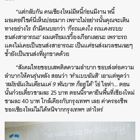
“แต่กลับกัน คนเชียงใหม่มีหนี้ก่อนมีงาน หนี้
มอเตอร์ไซค์นี่เห็นบ่อยมาก เพราะไม่อย่างนั้นคุณจะเดิน
ทางอย่างไร ถ้ามีคนบอกว่า
‘ก็รถแดงไง รถแดงระบบ
ขนส่งสาธารณะ’
ผมเตรียมเขวี้ยงเกือกเลยนะ เพราะรถ
แดงไม่เคยเป็นขนส่งสาธารณะ เป็นแค่ขนส่งมวลชนเฉยๆ
ซ้ำยังเป็นขนส่งที่ผูกขาดด้วย
“สังคมไทยชอบเสพติดความลำบาก ชอบส่งต่อความ
ลำบากให้คนรุ่นหลัง สอนว่า
‘ทำแบบฉันสิ’
เอาแต่พูดว่า
‘สมัยฉันเงินเดือนแค่ 9 พันบาท ก็อยู่ได้’
โธ่ ไอห่า… ตอน
นั้นก๋วยเตี๋ยวชามละ 25 บาท ตอนนี้ราคายืนพื้นที่เชียงใหม่
ชามละ 40 บาท ใกล้เคียงกับกรุงเทพฯ เลย ค่าครองชีพ
ของเชียงใหม่ไม่ได้หนีจากกรุงเทพฯ เท่าไหร่