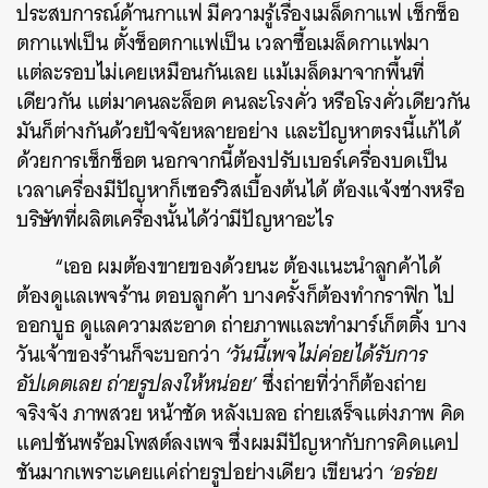
ประสบการณ์ด้านกาแฟ มีความรู้เรื่องเมล็ดกาแฟ เช็กช็อ
ตกาแฟเป็น ตั้งช็อตกาแฟเป็น เวลาซื้อเมล็ดกาแฟมา
แต่ละรอบไม่เคยเหมือนกันเลย แม้เมล็ดมาจากพื้นที่
เดียวกัน แต่มาคนละล็อต คนละโรงคั่ว หรือโรงคั่วเดียวกัน
มันก็ต่างกันด้วยปัจจัยหลายอย่าง และปัญหาตรงนี้แก้ได้
ด้วยการเช็กช็อต นอกจากนี้ต้องปรับเบอร์เครื่องบดเป็น
เวลาเครื่องมีปัญหาก็เซอร์วิสเบื้องต้นได้ ต้องแจ้งช่างหรือ
บริษัทที่ผลิตเครื่องนั้นได้ว่ามีปัญหาอะไร
“เออ ผมต้องขายของด้วยนะ ต้องแนะนำลูกค้าได้
ต้องดูแลเพจร้าน ตอบลูกค้า บางครั้งก็ต้องทำกราฟิก ไป
ออกบูธ ดูแลความสะอาด ถ่ายภาพและทำมาร์เก็ตติ้ง บาง
วันเจ้าของร้านก็จะบอกว่า
‘วันนี้เพจไม่ค่อยได้รับการ
อัปเดตเลย ถ่ายรูปลงให้หน่อย’
ซึ่งถ่ายที่ว่าก็ต้องถ่าย
จริงจัง ภาพสวย หน้าชัด หลังเบลอ ถ่ายเสร็จแต่งภาพ คิด
แคปชันพร้อมโพสต์ลงเพจ ซึ่งผมมีปัญหากับการคิดแคป
ชันมากเพราะเคยแค่ถ่ายรูปอย่างเดียว เขียนว่า
‘อร่อย