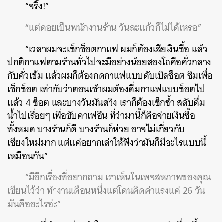
“จริ๊ง!”
“แต่ดอยเป็นพนักงานร้าน วันละแก้วก็ไม่ได้เหรอ”
“เวลาผมจะเช็กช็อตกาแฟ ผมก็ต้องเสียเงินซื้อ แล้ว
ปกติกาแฟตามร้านทั่วไปจะมีอย่างน้อยสองโถคือคั่วกลาง
กับคั่วเข้ม แล้วผมก็ต้องกดกาแฟแบบดับเบิลช็อต ชิมเพื่อ
เช็กช็อต เท่ากับว่าตอนเช้าผมต้องดื่มกาแฟแบบช็อตไป
แล้ว 4 ช็อต และบางวันมันสวิง เราก็ต้องเช็กซ้ำ สลับดื่ม
น้ำไปเรื่อยๆ เพื่อขับคาเฟอีน ที่ว่ามานี้ก็คือจ่ายเงินซื้อ
ทั้งหมด บางร้านก็ดี บางร้านก็ห่วย อาจไม่เกี่ยวกับ
เชียงใหม่มาก แต่แค่อยากเล่าให้ฟังว่ามันก็มีอะไรแบบนี้
เหมือนกัน”
“มีอีกเรื่องที่อยากถาม เราเห็นในเพจสหภาพของคุณ
เขียนไว้ว่า ทำงานเดือนหนึ่งแต่โดนคิดค่าแรงแค่ 26 วัน
มันคืออะไรอ่ะ”