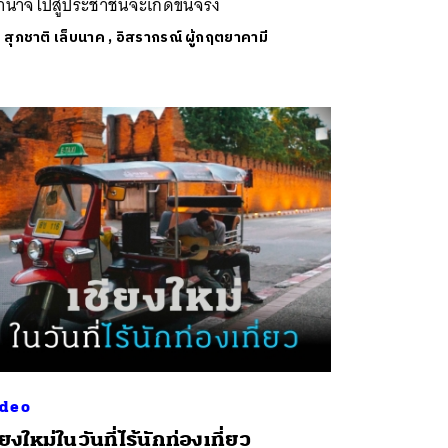
นาจไปสู่ประชาชนจะเกิดขึ้นจริง
ย
สุภชาติ เล็บนาค
,
อิสรากรณ์ ผู้กฤตยาคามี
deo
ียงใหม่ในวันที่ไร้นักท่องเที่ยว