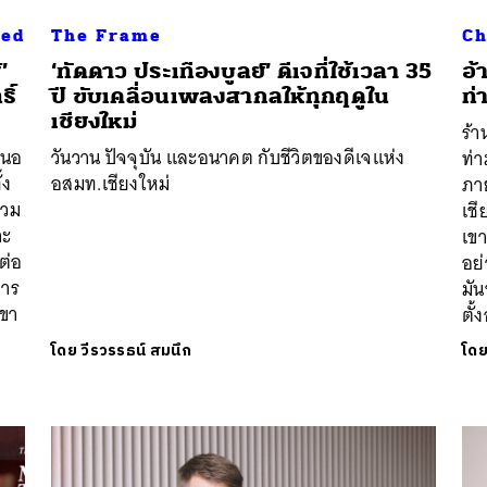
zed
The Frame
Ch
’
‘ทัดดาว ประเทืองบูลย์’ ดีเจที่ใช้เวลา 35
อ้
ิ์
ปี ขับเคลื่อนเพลงสากลให้ทุกฤดูใน
ท่
เชียงใหม่
ร้า
สนอ
วันวาน ปัจจุบัน และอนาคต กับชีวิตของดีเจแห่ง
ท่
้ง
อสมท.เชียงใหม่
ภา
รวม
เชี
าะ
เข
ต่อ
อย
การ
มัน
ขา
ตั้
โดย
วีรวรรธน์ สมนึก
โด
นหา