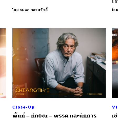
ยอำ
โดย
ชยพล ทองสวัสดิ์
โด
Close-Up
Vi
พื้นที่ – ทักษิณ – พรรค และนักการ
เช