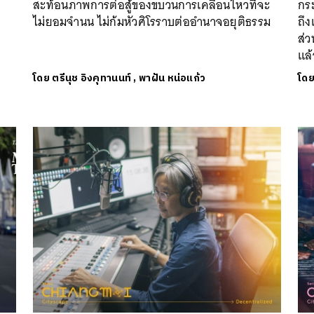
สะท้อนภาพการต่อสู้ของขบวนการเคลื่อนไหวที่จะ
กระ
ไม่ยอมจำนน ไม่ก้มหัวศิโรราบต่ออำนาจอยุติธรรม
ถึง
ส่ว
แล
โดย
ตรีนุช อิงคุทานนท์
,
พาฝัน หน่อแก้ว
โด