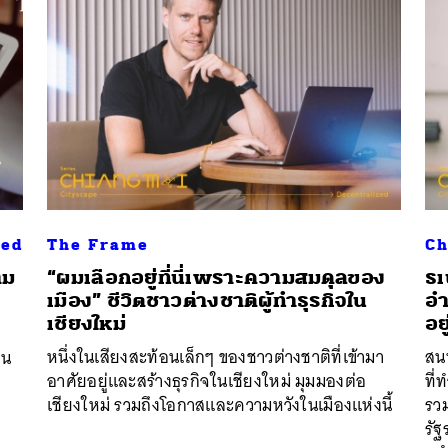
SHARE
TWEET
LINE
EMAIL
zed
The Frame
Ch
าม
“ผมเลือกอยู่ที่นี่เพราะความสมดุลของ
ธเ
เมือง” ชีวิตชาวต่างชาติผู้ทำธุรกิจใน
อำ
เชียงใหม่
อย
หนึ่งในเสียงสะท้อนเล็กๆ ของชาวต่างชาติที่เข้ามา
สนท
คน
อาศัยอยู่และสร้างธุรกิจในเชียงใหม่ มุมมองต่อ
ที่
เชียงใหม่ รวมถึงโอกาสและความหวังในเมืองแห่งนี้
รว
รัฐ