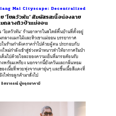
iang Mai Cityscape: Decentralized
าย ‘โยดวัวหัน’ สัมผัสรสเนื้อน่องลาย
ามกลางทิวป่าแม่ออน
น ‘โยดวัวหัน’ ร้านอาหารในสไตล์พื้นบ้านที่ตั้งอยู่
ามกลางแมกไม้และทิวเขาแม่ออน บรรยากาศ
ยในร้านกำลังคราคร่ำไปด้วยผู้คน ประกอบกับ
ยงใหม่กำลังเข้าสู่ช่วงหน้าหนาวทำให้อากาศริมป่า
าเต็มไปด้วยไอละอองความเย็นที่มารอต้อนรับ
่างพร้อมเพรียง นอกจากนี้ยังควันและกลิ่นหอม
ของเนื้อที่พวยพุ่งจากเตาอุ่นๆ และชิ้นเนื้อสีแดงที่
งอังไฟรอลูกค้ามาสั่งไป
ย
อิสรากรณ์ ผู้กฤตยาคามี