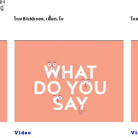
มอง
ี่
โดย
Bickboon, เฟี้ยต, โบ
โด
Video
Vi