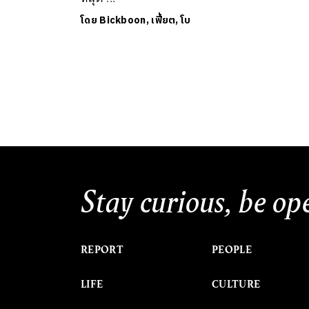
โดย
Bickboon, เฟี้ยต, โบ
Stay curious, be op
REPORT
PEOPLE
LIFE
CULTURE