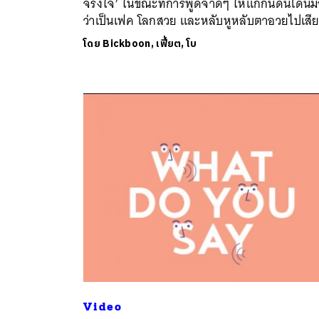
จริงใจ’ ในขณะที่การพูดจาดีๆ ให้แก่กันดันโดน
ว่าเป็นเฟค โลกสวย และหลับหูหลับตาอวยไปเสียน
โดย
Bickboon, เฟี้ยต, โบ
Video