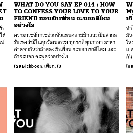
W
WHAT DO YOU SAY EP 014 : HOW
WH
ET
TO CONFESS YOUR LOVE TO YOUR
My
อบ
FRIEND แอบรักเพื่อน จะบอกดีไหม
เถ
อย่างไร
รัก
ทำไ
ความกระอักกระอ่วนอันแสนคลาสสิกและเป็นสากล
ได้
มั
รับรองว่ามีในทุกวัฒนธรรม ทุกชาติทุกภาษา มาหา
รณ์
ไหม
คำตอบกันว่าถ้าหลงรักเพื่อน จะบอกเขาดีไหม และ
เป
ถ้าจะบอก จะพูดว่าอย่างไร
กัน
โดย
Bickboon, เฟี้ยต, โบ
โด
นหา
SHARE
TWEET
LINE
EMAIL