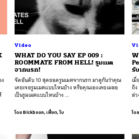
Video
Vi
K
WHAT DO YOU SAY EP 009 :
W
ROOMMATE FROM HELL! รูมเมต
Pe
จากนรก!
รั
อง
จัดอันดับ 10 สุดยอดรูมเมตจากนรก มาดูกันว่าคุณ
เมื
เคยเจอรูมเมตแบบไหนบ้าง หรือคุณเองเคยเผลอ
ถึง
้
เป็นรูมเมตแบบไหนบ้าง ...
ล่ว
โดย
Bickboon, เฟี้ยต, โบ
โด