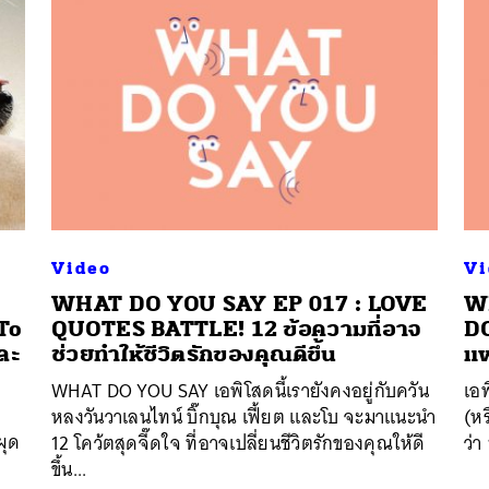
Video
Vi
WHAT DO YOU SAY EP 017 : LOVE
W
To
QUOTES BATTLE! 12 ข้อความที่อาจ
DO
และ
ช่วยทำให้ชีวิตรักของคุณดีขึ้น
แฟ
WHAT DO YOU SAY เอพิโสดนี้เรายังคงอยู่กับควัน
เอพ
หลงวันวาเลนไทน์ บิ๊กบุณ เฟี้ยต และโบ จะมาแนะนำ
(หร
ผุด
12 โคว้ตสุดจี๊ดใจ ที่อาจเปลี่ยนชีวิตรักของคุณให้ดี
ว่า
ขึ้น...