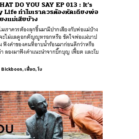
AT DO YOU SAY EP 013 : It’s
 Life ทำไมเราควรต้องหัดเถียงพ่อ
ียงแม่เสียบ้าง
มเราควรต้องลุกขึ้นมามีปากเสียงกับพ่อแม่บ้าง
นจะไม่แลดูอกตัญญูหรอกหรือ ขัดใจพ่อแม่บาป
 ฟังคำของคนที่อาบน้ำร้อนมาก่อนดีกว่าหรือ
ล่า ลองมาฟังคำแนะนำจากบิ๊กบุญ เฟี้ยต และโบ
ย
Bickboon, เฟี้ยต, โบ