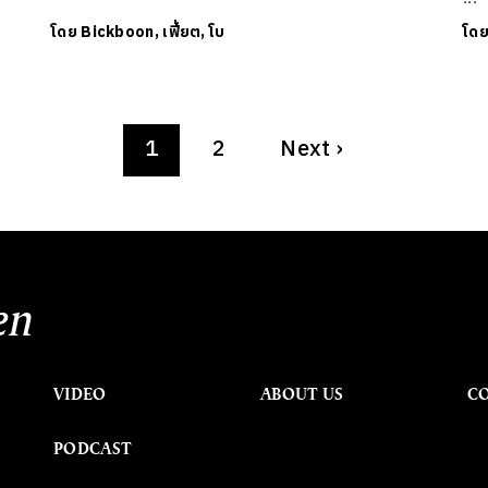
โดย
Bickboon, เฟี้ยต, โบ
โด
1
2
Next
›
en
VIDEO
ABOUT US
C
PODCAST