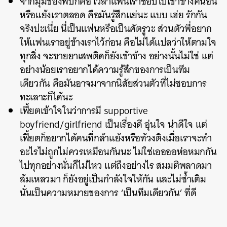
จากมุมของพี่บิ๊กคือ เวลาแฟนเราชอบไปเข้าข้างคนอื่น
หรือแย้งเราตลอด คือมันรู้สึกแย่นะ แบบ เฮ่ย รักกัน
จริงปะเนี่ย นี่เป็นแฟนหรือเป็นศัตรูวะ ส่วนตัวพี่อยาก
ให้แฟนเราอยู่ข้างเราไว้ก่อน คือไม่ได้แปลว่าให้ตามใจ
ทุกสิ่ง จะขายยาเสพติดก็ยังเข้าข้าง อย่างนั้นไม่ใช่ แต่
อย่างน้อยเราอยากได้ความรู้สึกของการเป็นทีม
เดียวกัน คือมันอาจมาจากนิสัยส่วนตัวที่ไม่ชอบการ
ทะเลาะก็ได้นะ
เฟี้ยตเข้าใจในว่าการมี supportive
boyfriend/girlfriend เป็นเรื่องดี อุ่นใจ น่าดีใจ แต่
เฟี้ยตก็อยากได้คนที่กล้าแย้งหรือท้วงติงเมื่อเราจะทำ
อะไรไม่ถูกไม่ควรเหมือนกันนะ ไม่ใช่เออออห่อหมกกัน
ไปทุกอย่างนั่นก็ไม่ไหว แต่ถึงอย่างไร สมมติพลาดมา
ล้มเหลวมา ก็ยังอยู่เป็นกำลังใจให้กัน และไม่ซ้ำเติม
นั่นเป็นความหมายของการ ‘เป็นทีมเดียวกัน’ ที่ดี