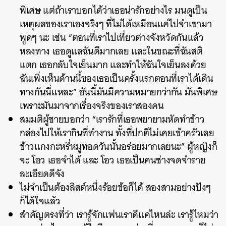
พิเศษ แต่ถ้าเราบอกได้ว่าเธอน่ารักอย่างไร มนดูเป็น
เหตุผลของเราเองจริงๆ ที่ไม่ได้เหมือนแค่ไปจำเขามา
พูดๆ นะ เช่น “ตอนที่เราไปเที่ยวต่างจังหวัดกันแล้ว
หลงทาง เธอดูแลฉันดีมากเลย และในขณะที่ฉันสติ
แตก เธอกลับใจเย็นมาก และทำให้ฉันใจเย็นลงด้วย
ฉันเพิ่งเห็นด้านนี้ของเธอเป็นครั้งแรกตอนที่เราได้เดิน
ทางกันนี่แหละ” อันนี้มันมีความหมายกว่ากัน มันพิเศษ
เพราะมันมาจากเรื่องจริงของเราสองคน
สมมติผู้ชายบอกว่า “เรารักที่เธอพยายามหัดทำข้าว
กล่องไปให้เรากินที่ทำงาน ทั้งที่ปกติไม่เคยเข้าครัวเลย
ข้าวแกงกะหรี่หมูทอดวันนั้นอร่อยมากเลยนะ” ผู้หญิงก็
จะ โอว เธอจำได้ และ โอว เธอเป็นคนช่างจดจำราย
ละเอียดดีจัง
ไม่จำเป็นต้องลิสต์หนึ่งร้อยข้อก็ได้ สองสามอย่างปังๆ
ก็ได้ใจแล้ว
สำคัญตรงที่ว่า เรารู้จักแฟนเราดีแค่ไหนล่ะ เรารู้ไหมว่า