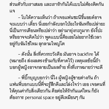
ส่วนตัวกับเราเสมอ และเรารักกันได้แบบไม่ต้องติดกัน
แจ
– โบให้ความเห็นว่า ถ้าเจอแฟนชะนีขี้นอยด์อาจ
จะแบบว่า เดี๋ยว นี่เธอกำลังบอกใบ้อะไรฉันหรือเปล่ายะ
นี่เป็นการเตือนหรือเปล่าว่า อย่ามายุ่งกะกูมาก ยังงี้ปะ
หรืออาจจะคิดไปว่า พูดแบบนี้คือเธอไม่อยากใช้เวลา
อยู่กับฉันใช่ไหม ลุกลามใหญ่โต
– ดังนั้น สิ่งที่ควรระวังคือ มันอาจ backfire ได้
(หมายถึง ส่งผลตรงข้ามกับที่คาดไว้) เหตุผลข้อนี้ถ้า
บอกผู้หญิงอาจกลายเป็นผลร้าย ทั้งที่เราหมายว่าจะดี
– พี่บิ๊กบุญบอกว่า นี่ไง ผู้หญิงผู้ชายต่างกัน ถ้า
แฟนพี่บอกแบบนี้พี่จะรู้สึกดีและโล่งใจว่า เออ เจอคนที่
ให้คุณค่ากับสิ่งเดียวกัน คือต่อให้รักกันแค่ไหน ก็ยัง
ต้องการ personal space อยู่ดีเหมือนๆ กัน