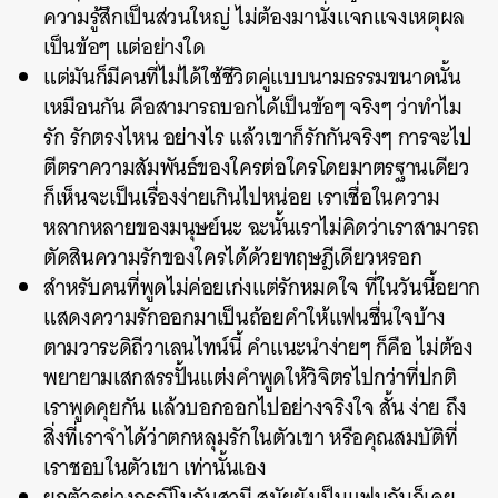
ความรู้สึกเป็นส่วนใหญ่ ไม่ต้องมานั่งแจกแจงเหตุผล
เป็นข้อๆ แต่อย่างใด
แต่มันก็มีคนที่ไม่ได้ใช้ชีวิตคู่แบบนามธรรมขนาดนั้น
เหมือนกัน คือสามารถบอกได้เป็นข้อๆ จริงๆ ว่าทำไม
รัก รักตรงไหน อย่างไร แล้วเขาก็รักกันจริงๆ การจะไป
ตีตราความสัมพันธ์ของใครต่อใครโดยมาตรฐานเดียว
ก็เห็นจะเป็นเรื่องง่ายเกินไปหน่อย เราเชื่อในความ
หลากหลายของมนุษย์นะ ฉะนั้นเราไม่คิดว่าเราสามารถ
ตัดสินความรักของใครได้ด้วยทฤษฎีเดียวหรอก
สำหรับคนที่พูดไม่ค่อยเก่งแต่รักหมดใจ ที่ในวันนี้อยาก
แสดงความรักออกมาเป็นถ้อยคำให้แฟนชื่นใจบ้าง
ตามวาระดิถีวาเลนไทน์นี้ คำแนะนำง่ายๆ ก็คือ ไม่ต้อง
พยายามเสกสรรปั้นแต่งคำพูดให้วิจิตรไปกว่าที่ปกติ
เราพูดคุยกัน แล้วบอกออกไปอย่างจริงใจ สั้น ง่าย ถึง
สิ่งที่เราจำได้ว่าตกหลุมรักในตัวเขา หรือคุณสมบัติที่
เราชอบในตัวเขา เท่านั้นเอง
ยกตัวอย่างกรณีโบกับสามี สมัยยังเป็นแฟนกันก็เคย