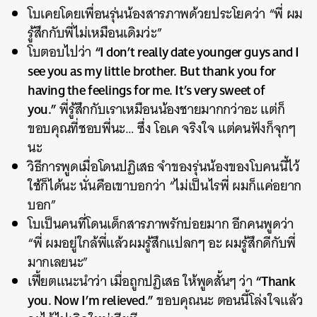
โบเคยโดยเพื่อนรุ่นน้องสารภาพด้วยประโยคว่า “พี่ ผม
รู้สึกกับพี่ไม่เหมือนเดิมว่ะ”
“I don’t really date younger guys and I
โบตอบไปว่า
see you as my little brother. But thank you for
having the feelings for me. It’s very sweet of
you.”
พี่รู้สึกกับเราเหมือนน้องชายมากกว่าอะ แต่ก็
ขอบคุณที่ชอบพี่นะ… ซึ่ง โอเค จริงใจ แต่คนฟังก็จุกๆ
นะ
วิธีการพูดเมื่อโดนปฏิเสธ จำของรุ่นน้องของโบคนนี้ไว้
ใช้ก็ได้นะ นั่นคือเขาบอกว่า “ไม่เป็นไรพี่ ผมก็แค่อยาก
บอก”
โบเป็นคนที่โดนเด็กสารภาพรักบ่อยมาก อีกคนพูดว่า
“พี่ ผมอยู่ใกล้พี่แล้วผมรู้สึกแปลกๆ อะ ผมรู้สึกดีกับพี่
มากเลยนะ”
“Thank
เฟี้ยตแนะนำว่า เมื่อถูกปฏิเสธ ให้พูดสั้นๆ ว่า
you. Now I’m relieved.”
ขอบคุณนะ ตอนนี้โล่งใจแล้ว