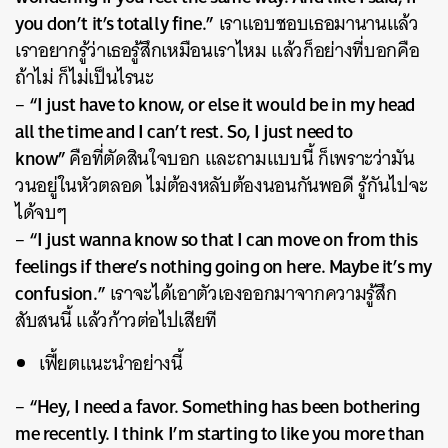
you don’t it’s totally fine.”
เราแอบชอบเธอมานานแล้ว
เราอยากรู้ว่าเธอรู้สึกเหมือนเราไหม แล้วก็อย่างที่บอกคือ
ถ้าไม่ ก็ไม่เป็นไรนะ
“I just have to know, or else it would be in my head
–
all the time and I can’t rest. So, I just need to
know”
คือที่ตัดสินใจบอก และถามแบบนี้ ก็เพราะว่ามัน
วนอยู่ในหัวตลอด ไม่ต้องหลับต้องนอนกันพอดี รู้กันไปจะ
ได้จบๆ
“I just wanna know so that I can move on from this
–
ค้นหา
feelings if there’s nothing going on here. Maybe it’s my
SHARE
TWEET
LINE
EMAIL
confusion.”
เราจะได้เอาตัวเองออกมาจากความรู้สึก
สับสนนี้ แล้วก้าวต่อไปเสียที
เฟี้ยตแนะนำอย่างนี้
“Hey, I need a favor. Something has been bothering
–
me recently. I think I’m starting to like you more than