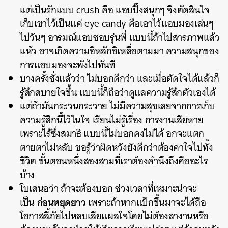
แต่เป็นรักแบบ crush คือ แอบปิ๊งสนุกๆ จึงตัดสินใจ
เก็บเขาไว้เป็นแค่ eye candy คือเอาไว้แอบมองเล่นๆ
ไปวันๆ อารมณ์แอบชอบรุ่นพี่ แบบนี้ถ้าไปสารภาพแล้ว
แห้ว อาจเกิดความอิหลักอิเหลื่อตามมา ความสนุกของ
การแอบมองจะพังไปทันที
บางครั้งชั่งแล้วว่า ไม่บอกดีกว่า และเมื่อตัดใจได้แล้วก็
รู้สึกสบายใจขึ้น แบบนี้ก็ถือว่าดูแลความรู้สึกตัวเองได้
แต่ถ้ามันกระวนกระวาย ไม่มีความสุขเลยจากการเก็บ
ความรู้สึกนี้ไว้ในใจ เรียนไม่รู้เรื่อง การงานเสียหาย
เพราะไร้ซึ่งสมาธิ แบบนี้ไม่บอกคงไม่ได้ อกจะแตก
ตายตาไม่หลับ ขอรู้ว่าผิดหวังยังดีกว่าต้องคาใจไปทั้ง
ชีวิต ขั้นตอนหนึ่งสองสามที่เราต้องคำนึงถึงคืออะไร
บ้าง
โบเสนอว่า ถ้าจะต้องบอก ช่วงเวลาที่เหมาะน่าจะ
ก่อนหยุดยาว
เป็น
เพราะถ้าหากแป้กขึ้นมาจะได้ถือ
โอกาสลี้ภัยไปหลบเลียแผลใจโดยไม่ต้องลางานหรือ