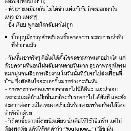
คือร้องไห้หนักมาก)
– หัวเราะเหมือนกัน ไม่ได้ขำ แต่แก้เก้อ ก็จะออกมาใน
แนว อ่า แหะๆๆ
– อึ้ง เงียบ พูดอะไรกลับมาไม่ถูก
บิ๊กบุญมีฮาวทูสำหรับคนขี้ขลาดจากประสบการณ์จริง
ที่ทำมาแล้ว
– วันนั้นเอาจริงๆ คือไม่ได้ตั้งใจจะสารภาพแต่อย่างใด แต่
ด้วยความที่นอนไม่หลับมาหลายวันมาก สุขภาพทรุดโทรม
หมกมุ่นจนเสียการเสียงาน ในวันนั้นที่ขับรถไปส่งเพื่อนที่
บ้าน จึงตัดสินใจจะบอกขึ้นมาอย่างกะทันหัน
– การสารภาพก่อนเขาลงจากรถไปนี่ก็ดีนะ แนะนำเลย
เพราะสมมติถ้าแป้กขึ้นมาก็จะขับรถจากไปได้ทันที และยัง
สะดวกต่อการเปิดเพลงเศร้าแล้วร้องตามพร้อมร้องไห้โดย
ลำพังอีกด้วย
– วิถีคนขี้ขลาดนี่ง่ายนิดเดียว นั่นคือให้ใช้วิธีเกริ่น แต่ไม่
“You know…”
ต้องพูดต่อ แล้วให้พูดคำว่า
(“อือ นั่น