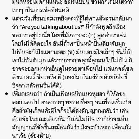
มันดีหรือไม่ดีกันแน่นะ อะไรแบบนี้ ชวนถกเถียงโต้วาที
เบาๆ เป็นการเช็คทัศนคติ
แต่ระวังเพื่อนประเภทยิงตรงที่รู้ไต๋เราแล้วสวนกลับมา
“Are you talking about us?”
ว่า
นี่กำลังพูดถึงเรื่อง
ของเราอยู่ปะเนี่ย โดยที่มันอาจจะ (ก) พูดอำเราเล่น
โดยไม่ได้คิดอะไร อันนี้ถ้าเราปั้นหน้าปั้นเสียงรับมุก
ไม่ทันล่ะก็โป๊ะแตกนะฮะ (ข) มันแอบมีใจเล็กๆ อันนี้ถ้า
เราไม่ทันรับมุก แล้วออกอาการลุกลี้ลุกลน ไปไม่เป็น ก็
อาจจะออกมาน่าเอ็นดูในสายตาเพื่อนไป แต่แกจะโชค
ดีขนาดนรี้เชียวหรือ ฮึ่ (มองโลกในแง่ร้ายด้วยนิสัยขี้
อิจฉา กลัวคนอื่นได้ดี)
เฟี้ยตเสนอว่า ถ้าเป็นเพื่อนสนิทแนวหุยฮา ก็ให้ลอง
ตลกแดกไป ตอดบ่อยๆ หยอดเรื่อยๆ จนเพื่อนเริ่มเก็ต
คือถ้ามันเก็ตแล้วมีใจก็จะได้ส่งสัญญาณกลับว่า เล่น
ด้วยจ้ะ ในขณะเดียวกัน ถ้ามันไม่มีใจ เราก็น่าจะเห็น
สัญญาณที่ชัดขึ้นเหมือนกันว่า มึงจะบ้าเหรอ เพื่อนกัน
นาเว้ย (ล้องห้าย)