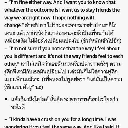
“I’m fine either way. And I want you to know that
–
whatever the outcome is I want us to stay friends the
way we are right now. I hope nothing will
change.”
สำหรับเรา ไม่ว่าผลจะออกมาอย่างไร เราก็โอ
เคนะ แล้วเราก็หวังว่าเราสองคนจะยังเป็นเพื่อนกันได้
เหมือนเดิม ไม่มีอะไรเปลี่ยนแปลงไป (ชัวร์หนักเข้าไปอีก)
“I’m not sure if you notice that the way I feel about
–
you is different and it’s not the way friends feel to each
other.”
เราไม่แน่ใจว่าเธอสังเกตหรือเปล่าว่า หลังๆ ความ
รู้สึกที่เรามีกับเธอมันเปลี่ยนไป แล้วมันก้ไม่ใช่ความรู้สึก
แบบเพื่อนแล้วอะ (เพื่อนคงไม่พูดต่อว่า “แต่มันเป็นความ
รู้สึกแบบศัตรู” นะ)
แล้วก็มาถึงไฮไลต์ นั่นคือ จะสารภาพด้วยประโยคว่า
อะไรดี
“I kinda have a crush on you for a long time. I was
–
wondering if you feel the same way. And like I said, if