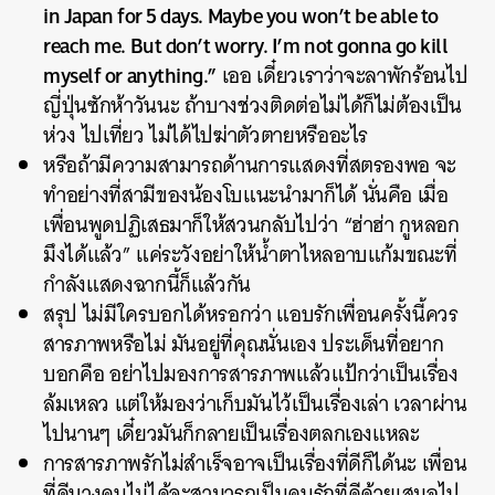
in Japan for 5 days. Maybe you won’t be able to
reach me. But don’t worry. I’m not gonna go kill
myself or anything.”
เออ เดี๋ยวเราว่าจะลาพักร้อนไป
ญี่ปุ่นซักห้าวันนะ ถ้าบางช่วงติดต่อไม่ได้ก็ไม่ต้องเป็น
ห่วง ไปเที่ยว ไม่ได้ไปฆ่าตัวตายหรืออะไร
หรือถ้ามีความสามารถด้านการแสดงที่สตรองพอ จะ
ทำอย่างที่สามีของน้องโบแนะนำมาก็ได้ นั่นคือ เมื่อ
เพื่อนพูดปฏิเสธมาก็ให้สวนกลับไปว่า “ฮ่าฮ่า กูหลอก
มึงได้แล้ว” แค่ระวังอย่าให้น้ำตาไหลอาบแก้มขณะที่
กำลังแสดงฉากนี้ก็แล้วกัน
สรุป ไม่มีใครบอกได้หรอกว่า แอบรักเพื่อนครั้งนี้ควร
สารภาพหรือไม่ มันอยู่ที่คุณนั่นเอง ประเด็นที่อยาก
บอกคือ อย่าไปมองการสารภาพแล้วแป้กว่าเป็นเรื่อง
ล้มเหลว แต่ให้มองว่าเก็บมันไว้เป็นเรื่องเล่า เวลาผ่าน
ไปนานๆ เดี๋ยวมันก็กลายเป็นเรื่องตลกเองแหละ
การสารภาพรักไม่สำเร็จอาจเป็นเรื่องที่ดีก็ได้นะ เพื่อน
ที่ดีบางคนไม่ได้จะสามารถเป็นคนรักที่ดีด้วยเสมอไป