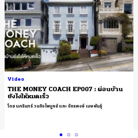
Video
THE MONEY COACH EP007 : ผ่อนบ้าน
บ
ยังไงให้หมดเร็ว
โดย นครินทร์ วนกิจไพบูลย์ และ จักรพงษ์ เมษพันธุ์