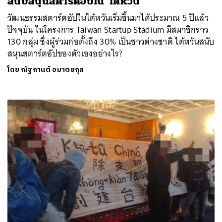
สนับสนุนสตาร์ตอัปใน ‘ไต้หวัน’
วัฒนธรรมสตาร์ตอัปในไต้หวันเริ่มขึ้นมาได้ประมาณ 5 ปีแล้ว
ปัจจุบัน ในโครงการ Taiwan Startup Stadium มีสมาชิกราว
130 กลุ่ม ซึ่งผู้ร่วมก่อตั้งถึง 30% เป็นชาวต่างชาติ ไต้หวันสนับ
สนุนสตาร์ตอัปของตัวเองอย่างไร?
โดย
ณัฐกานต์ อมาตยกุล