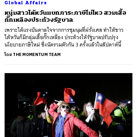
Global Affairs
หนุ่มสาวไต้หวันแบกภาระภาษีไม่ไหว สวมเสื้อ
กั๊กเหลืองประท้วงรัฐบาล
ค้นหา
เพราะได้แรงบันดาลใจจากการชุมนุมที่ฝรั่งเศส ทำให้ชาว
SHARE
TWEET
LINE
EMAIL
ไต้หวันก็มีกลุ่มเสื้อกั๊กเหลือง ประท้วงให้รัฐบาลปรับปรุง
นโยบายภาษีใหม่ ซึ่งนัดรวมตัวกัน 3 ครั้งแล้วในสัปดาห์นี้
โดย
THE MOMENTUM TEAM