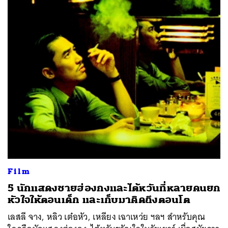
Film
5 นักแสดงชายฮ่องกงและไต้หวันที่หลายคนยก
หัวใจให้ตอนเด็ก และเก็บมาคิดถึงตอนโต
เลสลี จาง, หลิว เต๋อหัว, เหลียง เฉาเหว่ย ฯลฯ สำหรับคุณ