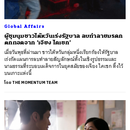
Global Affairs
ผู้ชุมนุมชาวไต้หวันเร่งรัฐบาล ลบทำลายมรดก
ตกทอดจาก ‘เจียง ไคเชก’
เมื่อวันพุธที่ผ่านมา ชาวไต้หวันกลุ่มหนึ่งเรียกร้องให้รัฐบาล
เร่งรัดแผนการลบทำลายสัญลักษณ์ทั้งในเชิงรูปธรรมและ
นามธรรมที่ระบอบเผด็จการในยุคสมัยของเจียง ไคเชก ทิ้งไว้
บนเกาะแห่งนี้
โดย
THE MOMENTUM TEAM