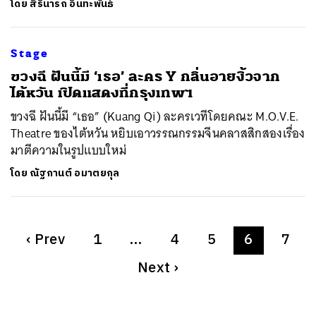
โดย
สิรินารถ อินทะพันธ์
Stage
​ขวงฉี ฝันนี้มี ‘เธอ’ ละคร Y กลิ่นอายงิ้วจาก
ไต้หวัน เปิดแสดงที่กรุงเทพฯ
ขวงฉี ฝันนี้มี “เธอ” (Kuang Qi) ละครเวทีโดยคณะ M.O.V.E.
Theatre ของไต้หวัน หยิบเอาวรรณกรรมจีนคลาสสิกสองเรื่อง
มาตีความในรูปแบบใหม่
โดย
ณัฐกานต์ อมาตยกุล
‹
Prev
1
…
4
5
6
7
Next
›