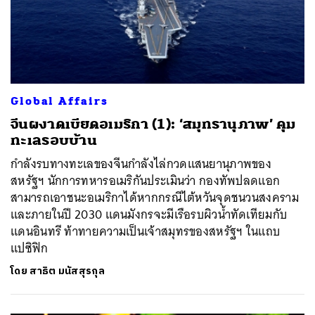
Global Affairs
จีนผงาดเบียดอเมริกา (1): ‘สมุทรานุภาพ’ คุม
ทะเลรอบบ้าน
กำลังรบทางทะเลของจีนกำลังไล่กวดแสนยานุภาพของ
สหรัฐฯ นักการทหารอเมริกันประเมินว่า กองทัพปลดแอก
สามารถเอาชนะอเมริกาได้หากกรณีไต้หวันจุดชนวนสงคราม
และภายในปี 2030 แดนมังกรจะมีเรือรบผิวน้ำทัดเทียมกับ
แดนอินทรี ท้าทายความเป็นเจ้าสมุทรของสหรัฐฯ ในแถบ
แปซิฟิก
โดย
สาธิต มนัสสุรกุล