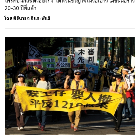
ใครคือนักแสดงฮ่องกง-ไต้หวันขวัญใจในวัยเยาว์ เมื่อสมัยราว
20-30 ปีที่แล้ว
โดย
สิรินารถ อินทะพันธ์