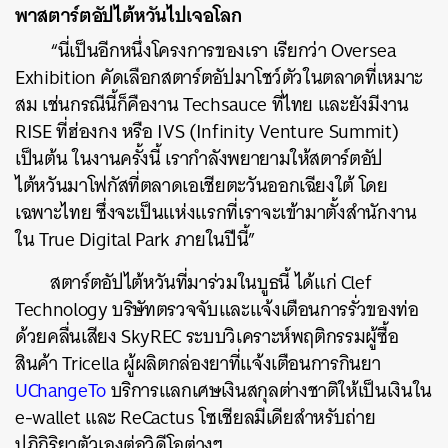
พาสตาร์ตอัปไต้หวันไปเจอโลก
“นี่เป็นอีกหนึ่งโครงการของเรา เรียกว่า Oversea
Exhibition คัดเลือกสตาร์ตอัปมาโชว์ตัวในตลาดที่เหมาะ
สม เช่นกรณีนี้ก็คืองาน Techsauce ที่ไทย และยังมีงาน
RISE ที่ฮ่องกง หรือ IVS (Infinity Venture Summit)
เป็นต้น ในงานครั้งนี้ เรากำลังพยายามให้สตาร์ตอัป
ไต้หวันมาโฟกัสที่ตลาดเอเชียตะวันออกเฉียงใต้ โดย
เฉพาะไทย ซึ่งจะเป็นแห่งแรกที่เราจะเข้ามาตั้งสำนักงาน
ใน True Digital Park ภายในปีนี้”
สตาร์ตอัปไต้หวันที่มาร่วมในบูธนี้ ได้แก่ Clef
Technology บริษัทตรวจจับและแจ้งเตือนการรั่วของท่อ
ด้วยคลื่นเสียง SkyREC ระบบวิเคราะห์พฤติกรรมผู้ซื้อ
สินค้า Tricella ผู้ผลิตกล่องยาที่แจ้งเตือนการกินยา
UChangeTo
บริการแลกเศษเงินสกุลต่างชาติให้เป็นเงินใน
e-wallet และ ReCactus โซเชียลมีเดียสำหรับถ่าย
ปฏิกิริยาตัวเองต่อวิดีโอต่างๆ