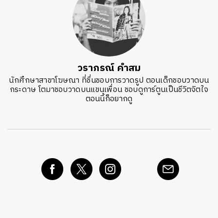
วราภรณ์ คำสม
นักศึกษาสาขาโฆษณา ที่ชื่นชอบการวาดรูป ตอนเด็กชอบวาดบน
กระดาษ โตมาชอบวาดบนแขนเพื่อน ชอบดูการ์ตูนเป็นชีวิตจิตใจ
ตอนนี้ก็อยากดู