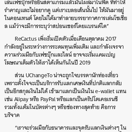
เล่นเฟซบุ๊กหรืออินสตาแกรมแล้วมันโผล่มาในฟีด ที่ทำให้
รำคาญและไม่อยากดู แต่เราเบลอเส้นนั้นไป ให้มันมาอยู่
ในคอนเทนต์ โดยไม่ได้มาทำลายบรรยากาศการเล่นโซเชีย
ล แม้ว่าจะมีการระบุว่าสปอนเซอร์โดยแบรนด์ใด”
ReCactus เพิ่งเริ่มเปิดตัวเมื่อเดือนตุลาคม 2017
กำลังอยู่ในระหว่างการระดมทุนเพิ่มเติม และกำลังเจรจา
ความร่วมมือกับเฟซบุ๊กและไลน์ อาจจะเริ่มแคมเปญ
โฆษณาเต็มตัวให้เราได้เห็นกันในปี 2019
ส่วน UChangeTo น่าจะถูกใจบรรดานักท่องเที่ยว
เพราะตั้งใจจะเป็นบริการรับแลกเศษเงินที่ปกติแลกกลับ
เป็นอีกสกุลเงินไม่ได้ เข้ามาแลกเป็นเงินใน e-wallet แทน
เช่น Alipay หรือ PayPal หรือแลกเป็นคริปโตเคอเรนซี
รวมทั้งแต้มในบัตรต่างๆ หรือช่องทางสุดท้าย คือการ
บริจาค
“เราจะร่วมมือกับธนาคารและจุดรับแลกเงินต่างๆ ใน