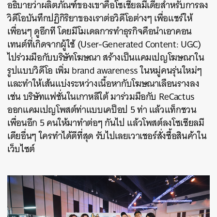
อธิบายว่าผลิตภัณฑ์ของเขาคือโซเชียลมีเดียสำหรับการลง
วิดีโอบันทึกปฏิกิริยาของเราต่อวิดีโอต่างๆ เพื่อแชร์ให้
เพื่อนๆ ดูอีกที โดยมีโมเดลการทำธุรกิจคือนำเอาคอน
เทนต์ที่เกิดจากผู้ใช้ (User-Generated Content: UGC)
ไปร่วมมือกับบริษัทโฆษณา สร้างเป็นแคมเปญโฆษณาใน
รูปแบบวิดีโอ เพิ่ม brand awareness ในหมู่คนรุ่นใหม่ๆ
และทำให้เส้นแบ่งระหว่างเนื้อหากับโฆษณาเลือนรางลง
เช่น บริษัทแฟชั่นในเกาหลีใต้ มาร่วมมือกับ ReCactus
ออกแคมเปญโพสต์ท่าแบบเคป็อป 5 ท่า แล้วแท็กชวน
เพื่อนอีก 5 คนให้มาทำต่อๆ กันไป แล้วโพสต์ลงโซเชียลมี
เดียอื่นๆ ใครทำได้ดีที่สุด รับไปเลยเวาเชอร์สั่งซื้อสินค้าใน
เว็บไซต์