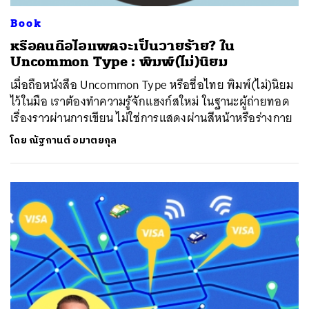
Book
หรือคนถือไอแพดจะเป็นวายร้าย? ใน
Uncommon Type : พิมพ์​(ไม่)นิยม
เมื่อถือหนังสือ Uncommon Type หรือชื่อไทย พิมพ์​(ไม่)นิยม
ไว้ในมือ เราต้องทำความรู้จักแฮงก์สใหม่ ในฐานะผู้ถ่ายทอด
เรื่องราวผ่านการเขียน ไม่ใช่การแสดงผ่านสีหน้าหรือร่างกาย
โดย
ณัฐกานต์ อมาตยกุล