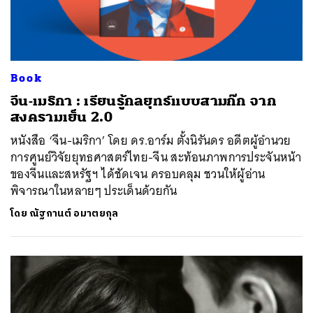
Book
จีน-เมริกา : เรียนรู้กลยุทธ์แบบสามก๊ก จาก
สงครามเย็น 2.0
หนังสือ ‘จีน-เมริกา’ โดย ดร.อาร์ม ตั้งนิรันดร อดีตผู้อำนวย
การศูนย์วิจัยยุทธศาสตร์ไทย-จีน สะท้อนภาพการประจันหน้า
ของจีนและสหรัฐฯ ได้ชัดเจน ครอบคลุม ชวนให้ผู้อ่าน
พิจารณาในหลายๆ ประเด็นด้วยกัน
โดย
ณัฐกานต์ อมาตยกุล