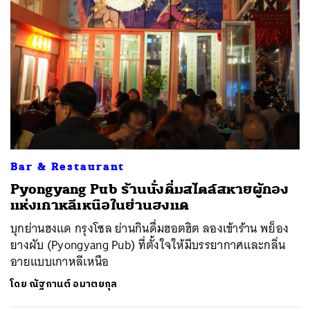
Bar & Restaurant
Pyongyang Pub ร้านนั่งดื่มสไตล์สหายผู้กอง
แห่งเกาหลีเหนือในย่านฮงแด
บุกย่านฮงแด กรุงโซล ย่านกินดื่มฮอตฮิต ลองเข้าร้าน พย็อง
ยางผับ (Pyongyang Pub) ที่ตั้งใจให้มีบรรยากาศและกลิ่น
อายแบบเกาหลีเหนือ
โดย
ณัฐกานต์ อมาตยกุล