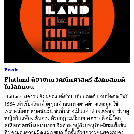
Book
Flatland นิยายแนวคณิตศาสตร์ สังคมสมมติ
ในโลกแบน
Flatland ผลงานเขียนของ เอ็ดวิน แอ็บบอตต์ แอ็บบ็อตต์ ในปี
1884 เล่าเรื่องโลกที่วัดคุณค่าของคนตามด้านและมุม ใช้
เรขาคณิตกำหนดชนชั้น ชนชั้นล่างเป็นแค่ ‘สามเหลี่ยม’ ส่วนผู้
หญิงเป็นเพียงเส้นตรง ด้วยกฎระเบียบทางความคิดนี้ โลก
คณิตศาสตร์ใน Flatland จึงดำรงอยู่ด้วยอนุรักษนิยมเต็มขั้น
ที่มองมองความผิดแผก ขบถ ดื้อรั้นด้วยความขนพองสยอง