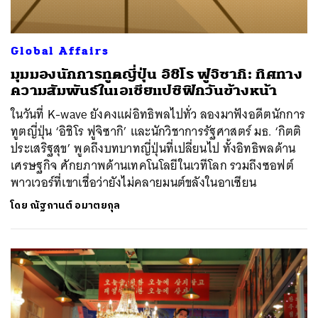
Global Affairs
มุมมองนักการทูตญี่ปุ่น อิชิโร ฟูจิซากิ: ทิศทาง
ความสัมพันธ์ในเอเชียแปซิฟิกวันข้างหน้า
ในวันที่ K-wave ยังคงแผ่อิทธิพลไปทั่ว ลองมาฟังอดีตนักการ
ทูตญี่ปุ่น ‘อิชิโร ฟูจิซากิ’ และนักวิชาการรัฐศาสตร์ มธ. ‘กิตติ
ประเสริฐสุข’ พูดถึงบทบาทญี่ปุ่นที่เปลี่ยนไป ทั้งอิทธิพลด้าน
เศรษฐกิจ ศักยภาพด้านเทคโนโลยีในเวทีโลก รวมถึงซอฟต์
พาวเวอร์ที่เขาเชื่อว่ายังไม่คลายมนต์ขลังในอาเซียน
โดย
ณัฐกานต์ อมาตยกุล