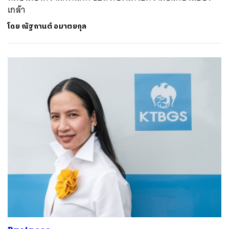
เกล้า
โดย
ณัฐกานต์ อมาตยกุล