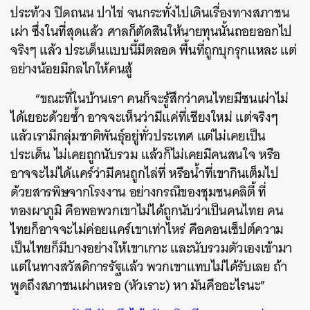
ประท้วง ปิดถนน ปาไข่ จนกระทั่งไปเดินเรื่องทางสภาชน
เผ่า ซึ่งในที่สุดแล้ว ศาลก็ตัดสินให้นายทุนนั้นถอยออกไป
จริงๆ แล้ว ประเด็นแบบนี้มีตลอด พื้นที่ถูกบุกรุกแหละ แต่
อย่างน้อยมีกลไกให้คนสู้
“ขณะที่ในบ้านเรา คนก็จะรู้สึกว่าคนไทยมีชนเผ่าไม่
ได้เยอะด้วยซ้ำ อาจจะเห็นว่ามีแค่ที่เชียงใหม่ แต่จริงๆ
แล้วเรามีกลุ่มชาติพันธุ์อยู่ทั่วประเทศ แต่ไม่เคยเป็น
ประเด็น ไม่เคยถูกนับรวม แล้วก็ไม่เคยมีคนสนใจ หรือ
อาจจะไม่ได้แคร์ว่ามีคนถูกไล่ที่ หรือน้ำที่เขากินเต็มไป
ด้วยสารพิษจากโรงงาน อย่างกรณีของชุมชนคลิตี้ ที่
ทองผาภูมิ คือพอพวกเขาไม่ได้ถูกนับว่าเป็นคนไทย คน
ไทยก็อาจจะไม่ค่อยแคร์เขาเท่าไหร่ คือคอนเซ็ปต์ความ
เป็นไทยก็มีบางอย่างให้เขาเกาะ และนับรวมตัวเองเข้ามา
แต่ในทางสวัสดิการรัฐแล้ว พวกเขาแทบไม่ได้รับเลย ถ้า
พูดถึงสภาชนเผ่าเหรอ (หัวเราะ) หา มันคืออะไรนะ”