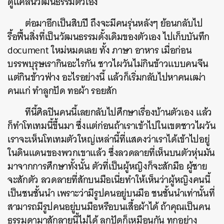
ดูแคลนวัฒนธรรมตัวเอง
ต่อมาอีกเป็นสิบปี ถึงจะมีคนรุ่นหลังๆ ย้อนกลับไป
รื้อฟื้นสิ่งที่เป็นวัฒนธรรมดั้งเดิมของตัวเอง ไปเก็บบันทึก
document ใหม่หมดเลย ทั้ง ภาษา อาหาร เมื่อก่อน
บรรพบุรุษเรากินอะไรกัน ชาวไผวันไม่กินข้าวแบบคนจีน
แต่กินข้าวฟ่าง อะไรอย่างนี้ แล้วก็เริ่มกลับไปหาคนเฒ่า
คนแก่ ทำลูกปัด ทอผ้า รอยสัก
ทีนี้ศิลปินคนนี้เลยกลับไปศึกษาเรื่องบ้านตัวเอง แล้ว
ก็ทำโทเทมนี้ขึ้นมา ซึ่งแต่ก่อนถ้าเราเข้าไปในเขตชาวไผวัน
เราจะเห็นโทเทมตัวใหญ่เหล่านี้ที่แสดงว่าเราได้เข้าไปอยู่
ในดินแดนของพวกเขาแล้ว ซึ่งลวดลายที่เห็นบนตัวหุ่นมัน
มาจากการศึกษาทั้งนั้น ตัวที่เป็นผู้หญิงก็จะสักมือ ผู้ชาย
จะสักตัว ลวดลายที่สักบนมือเนี่ยทำให้เห็นว่าผู้หญิงคนนี้
เป็นชนชั้นนำ เพราะว่ามีรูปคนอยู่บนมือ ชนชั้นนำเท่านั้นที่
สามารถมีรูปคนอยู่บนมือหรือบนเสื้อผ้าได้ ถ้าคุณเป็นคน
ธรรมดามาสักลายนี้ไม่ได้ ลูกปัดก็เหมือนกัน ทุกอย่าง