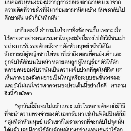
มันคือส่วนหนึ่งของปรากฏการณ์หลังอาณานิคม มาจาก
ความคิดที่ว่าอะไรที่มีมาก่อนอาณานิคมบ้าง ฉันจะกลับไป
ศึกษามัน แล้วก็บันทึกมัน”
มาถึงตรงนี้ คำถามในใจเรายิ่งชัดเจนขึ้น เพราะเมื่อ
ใช้สายตาอย่างคนธรรมดาในยุคสมัยนี้มองไปยังวิถีชนเผ่า
อย่างการรับรอยสักหลังจากตัดหัวมนุษย์ หรือวิดีโอ
สัมภาษณ์ผู้หญิงชาวไท่หยาที่เล่าถึงตอนที่ตนยังเด็กและ
ถูกจับให้สักบนใบหน้า หลายคนถูกผู้ใหญ่ล็อกตัวให้สัก
หลายคนยอมรับว่านั่นเป็นความเจ็บปวดที่สุดในชีวิต เรา
เห็นภาพของสังคมชายเป็นใหญ่หรือระบบชนชั้นวรรณะ
และยังไม่แน่ใจว่าเราควรมองประเด็นนี้อย่างไรดี—เราถาม
สิ่งนี้กับฆัสรา
“ทุกวันนี้มันจบไปแล้วเนอะ แล้วในหลายสังคมก็มีวิธี
ที่จะนำความทรงจำของตัวเองกลับมา เช่นในฟิลิปปินส์ก็มี
กลุ่มที่ล่าหัวมนุษย์ แล้วเขาก็ไม่สามารถที่จะกลับไปจุดนั้น
ได้แล้ว เลยมีการใช้สัญลักษณ์บางอย่างแทนเช่นว่าใช้ลูก