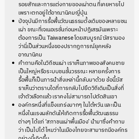
รอยสักและการแต่งกายของเผ่าตน ที่เคยหายไป
เพราะตกอยู่ใต้อาณานิคมญี่ปุ่น
ปัจจุบันมีการรื้อฟื้นวัฒนธรรมดั้งเดิมของหลายชน
เผ่า ขณะที่เจเนอเรชั่นก่อนหน้าปฏิเสธมันเพราะ
ต้องการเป็น Taiwanese โดยสมบูรณ์ ฆัสรามอง
ว่านี่เป็นส่วนหนึ่งของปรากฏการณ์ยุคหลัง
อาณานิคม
คำถามคือในวิถีชนเผ่า เราเห็นภาพของสังคมชาย
เป็นใหญ่หรือระบบชนชั้นวรรณะ หลายครั้งการ
รื้อฟื้นก็เป็นการนำสิ่งเหล่านี้กลับมาด้วย ข้อนี้ฆัส
ราเห็นว่าตราบใดที่การกลับไปยึดวิถีเดิมเป็นสิ่งที่
เจ้าตัวเลือกแล้ว เราคงไม่สามารถไปตัดสินเขา
องค์กรหนึ่งที่แข็งแกร่งมากๆ ในไต้หวัน และเป็น
หนึ่งในแรงผลักดันให้เกิดการรื้อฟื้นวัฒนธรรม
ต่างๆ ได้แก่ ‘สภาชนเผ่าพื้นเมือง’ นำมาซึ่งคำถาม
ว่า เป็นไปได้ไหมว่าในเมืองไทยจะสามารถมีองค์กร
อย่างนี้เกิดขึ้น