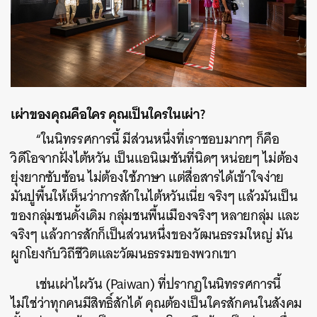
เผ่าของคุณคือใคร คุณเป็นใครในเผ่า?
“ในนิทรรศการนี้ มีส่วนหนึ่งที่เราชอบมากๆ ก็คือ
วิดีโอจากฝั่งไต้หวัน เป็นแอนิเมชันที่นิดๆ หน่อยๆ ไม่ต้อง
ยุ่งยากซับซ้อน ไม่ต้องใช้ภาษา แต่สื่อสารได้เข้าใจง่าย
มันปูพื้นให้เห็นว่าการสักในไต้หวันเนี่ย จริงๆ แล้วมันเป็น
ของกลุ่มชนดั้งเดิม กลุ่มชนพื้นเมืองจริงๆ หลายกลุ่ม และ
จริงๆ แล้วการสักก็เป็นส่วนหนึ่งของวัฒนธรรมใหญ่ มัน
ผูกโยงกับวิถีชีวิตและวัฒนธรรมของพวกเขา
เช่นเผ่าไผวัน (Paiwan) ที่ปรากฏในนิทรรศการนี้
ไม่ใช่ว่าทุกคนมีสิทธิ์สักได้ คุณต้องเป็นใครสักคนในสังคม