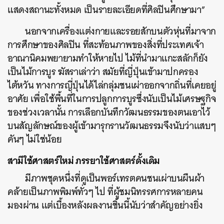
แสดงสถานะทั้งหมด เป็นรายละเอียดที่ศิลปินศึกษามา”
นอกจากเครื่องแต่งกายและรอยสักบนตัวหุ่นที่มาจาก
การศึกษาของศิลปิน ที่สะท้อนภาพของสิ่งที่ประเทศเจ้า
อาณานิคมพยายามทำให้หายไป ไม้ที่นำมาแกะสลักก็ยัง
เป็นไม้การบูร ฆัสราเล่าว่า สมัยที่ญี่ปุ่นเข้ามาปกครอง
ไต้หวัน ทางการญี่ปุ่นได้ไล่กลุ่มชนเผ่าออกจากถิ่นที่เคยอยู่
อาศัย เพื่อใช้พื้นที่ในการปลูกการบูรซึ่งนับเป็นไม้เศรษฐกิจ
ของช่วงเวลานั้น การเลือกบันทึกวัฒนธรรมของตนเอาไว้
บนสัญลักษณ์ของผู้เข้ามารุกรานวัฒนธรรมจึงนับว่าแสบๆ
คันๆ ไม่ใช่น้อย
สามีใช้ศาสตร์ใหม่ ภรรยาใช้ศาสตร์ดั้งเดิม
มีภาพชุดหนึ่งที่ดูเป็นพอร์เทรตคนชนเผ่าบนผืนผ้า
คล้ายเป็นภาพพิมพ์ทั่วๆ ไป ที่ผู้ชมนิทรรศการหลายคน
มองผ่าน แต่เบื้องหลังผลงานชิ้นนี้นับว่าสำคัญอย่างยิ่ง