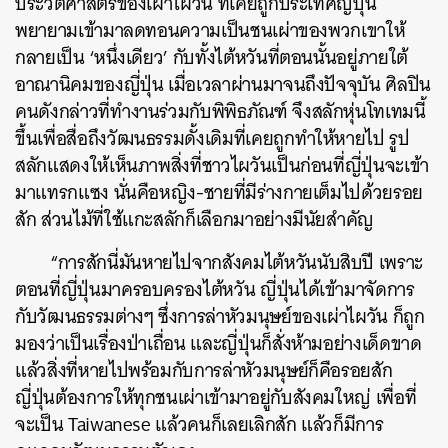
ประวัติศาสตร์ของเผ่าไผวัน ที่เคยถูกประเทศญี่ปุ่น
พยายามเข้ามาลดทอนความเป็นชนเผ่าของพวกเขาให้
กลายเป็น ‘หนึ่งเดียว’ กับทั้งไต้หวันที่ตอนนั้นอยู่ภายใต้
อาณานิคมของญี่ปุ่น เมื่อเวลาผ่านมาจนถึงปัจจุบัน ศิลปิน
คนดังกล่าวที่ทำงานร่วมกับพิพิธภัณฑ์​ จึงสลักหุ่นโทเทมนี้
ขึ้นเพื่อสื่อถึงวัฒนธรรมดั้งเดิมที่เคยถูกทำให้หายไป รูป
สลักแสดงให้เห็นภาพสิ่งที่ชาวไผวันเป็นก่อนที่ญี่ปุ่นจะเข้า
มาแทรกแซง นั่นคือหญิง-ชายที่มีร่างกายเต็มไปด้วยรอย
สัก ส่วนไม้ที่ใช้แกะสลักก็เลือกมาอย่างมีนัยสำคัญ
“การสักนี่มันหายไปจากสังคมไต้หวันนับสิบปี เพราะ
ตอนที่ญี่ปุ่นมาครอบครองไต้หวัน ญี่ปุ่นได้เข้ามาจัดการ
กับวัฒนธรรมต่างๆ ซึ่งการล่าหัวมนุษย์ของเผ่าไผวัน ก็ถูก
มองว่าเป็นเรื่องป่าเถื่อน และญี่ปุ่นก็สั่งห้ามอย่างเด็ดขาด
แล้วสิ่งที่หายไปพร้อมกับการล่าหัวมนุษย์ก็คือรอยสัก
ญี่ปุ่นต้องการให้ทุกชนเผ่าเข้ามาอยู่กับสังคมใหญ่ เพื่อที่
จะเป็น Taiwanese แล้วคนก็เลยเลิกสัก แล้วก็มีการ