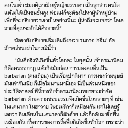
คนในเผ่า สมมติเราเป็นผู้หญิงธรรมดา เป็นลูกสาวคนโต
แต่ไม่ได้เป็นชนชั้นสูง พ่อแม่ก็จะต้องไปหาผู้นำหมู่บ้าน
เพื่อที่จะอธิบายว่าเราเป็นอย่างนี้นะ ผู้นำถึงจะบอกว่า โอเค
ลายที่คุณจะสักได้คือลายนี้”
ฆัสรายังอธิบายเพิ่มเติมถึงกระบวนการ ‘กลืน’ อัต
ลักษณ์ชนเผ่าในกรณีนี้ว่า
“มันคือสิ่งที่เกิดขึ้นทั่วโลกอะ ในยุคนั้น เจ้าอาณานิคม
ก็คือคนออกกฎ แล้วก็สมัยก่อน การมองคนอื่นเป็น
barbarian (คนเถื่อน) เป็นเรื่องปกติมาก การมองว่ามนุษย์
มันเท่ากันเนี่ย ก็เมื่อไม่นานมานี้เอง นี่เป็นส่วนหนึ่งของ
ประวัติศาสตร์ ทีนี้การที่เจ้าอาณานิคมพยายามกำจัด
barbarian ด้วยความชอบธรรมจึงเกิดขึ้นในหลายๆ ที่ เช่น
ในแคนาดา ในฮาวาย ในอเมริกาก็เหมือนกัน เราไม่เคยรู้
เลยว่า อินเดียนในแคนาดาก็สักด้วย แล้วก็กลับมารื้อฟื้น
เหมือนกัน เรื่องราวของการรื้อฟื้นก็เกิดขึ้นทั่วโลก เพราะว่า