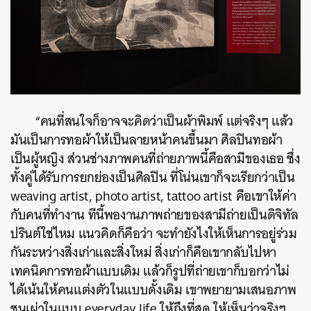
“คนที่สนใจก็อาจจะคิดว่าเป็นผ้าพิมพ์ แต่จริงๆ แล้ว
ค้นหา
มันเป็นการทอผ้าให้เป็นลายหน้าคนขึ้นมา ศิลปินทอผ้า
SHARE
TWEET
LINE
EMAIL
เป็นผู้หญิง ส่วนช่างภาพคนที่ถ่ายภาพนี้คือสามีของเธอ ซึ่ง
ทั้งคู่ได้รับการยกย่องเป็นศิลปิน ที่โน่นเขาก็จะเรียกว่าเป็น
weaving artist, photo artist, tattoo artist คือเขาให้ค่า
กับคนที่ทำงาน ทีนี้พองานภาพถ่ายของสามีถ่ายเป็นดิจิทัล
ปรินต์ใช่ไหม แนวคิดก็คือว่า จะทำยังไงให้เห็นการอยู่ร่วม
กันระหว่างสิ่งเก่าและสิ่งใหม่ สิ่งเก่าก็คือเขากลับไปหา
เทคนิคการทอผ้าแบบเดิม แล้วก็รูปที่ถ่ายเขาก็บอกว่าไม่
ได้เน้นให้คนแต่งตัวในแบบดั้งเดิม เขาพยายามเสนอภาพ
ชนเผ่าในแบบ everyday life ให้ถึงที่สุด ให้เห็นว่าจริงๆ