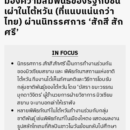
มองความสัมพันธ์ของรัฐกับชน
เผ่าในไต้หวัน (ที่แนบแน่นกว่า
ไทย) ผ่านนิทรรศการ ‘สักสี สัก
ศรี’
IN FOCUS
นิทรรศการ
สักสี สักศรี
เป็นการทำงานร่วมกัน
ของมิวเซียมสยาม และ พิพิธภัณฑสถานแห่งชาติ
ไต้หวัน ทีมงานได้เห็นทัศนคติและวิธีการโอบรับ
กลุ่มชาติพันธุ์ของไต้หวัน โดย ‘ฆัสรา ขมะวรรณ
มุกดาวิจิตร’ ผู้อำนวยการฝ่ายวิชาการ มิวเซียม
สยาม จะมาบอกเล่าให้เราฟัง
หลายพิพิธภัณฑ์ในไต้หวันทำงานร่วมกับกลุ่ม
ชาติพันธุ์ เช่นพิพิธภัณฑ์ในเมืองไหตง แสดงผลงาน
รูปสลักโทเทมที่ศิลปินชาวไผวันย้อนกลับไปศึกษา