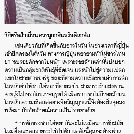
วิถีหรือป่าเถื่อน ควรถูกกลืนหรือคืนกลับ
เช่นเดียวกับที่เกิดขึ้นกับชาวไผวัน ในช่วงเวลาที่ญี่ปุ่น
เข้ายึดครองไต้หวัน ทางการญี่ปุ่นพยายามทำให้ชาวไท่ห
ยา ‘ลบรอยสักจากใบหน้า’ เพราะรอยสักเหล่านั้นบ่งบอก
ความเป็นกลุ่มชาติพันธุ์ที่ชัดเจน และนำไปสู่ความแปลก
แยกในสายตาของรัฐ ขณะที่ตามความเชื่อของเผ่า การสัก
ใบหน้าทำให้ชาวไท่หยาที่ตายลงไป สามารถข้ามสะพาน
สายรุ้งไปเจอกับบรรพบุรุษได้ เมื่อพวกเขาไม่มีรอยสักบน
ใบหน้า ความเชื่อมต่อทางจิตวิญญาณนี้จึงต้องสิ้นสุดลง
พร้อมๆ กับอัตลักษณ์ความเป็นไท่หยาด้วย
“การสักของชาวไท่หยามันจะไม่เหมือนการสักสมัย
ใหม่ที่คุณชอบลายอะไรก็ไปสัก แต่อันนี้คุณจะต้องผ่าน