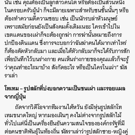
นั้น เช่น คุณต้องเป็นลูกสาวคนโต หรือต้องเป็นส่วนหนึ่ง
ในครอบครัวผู้นำ ก็จะมีลายเฉพาะสำหรับชนชั้นนั้นๆ หรือ
ต้องทำความดีความชอบ เช่น เป็นนักรบล่าหัวมนุษย์
เพราะสมัยก่อนยังเป็นสังคมดั้งเดิมเนอะ ใครเข้าไปใน
เขตแดนของเผ่าก็จะต้องถูกฆ่า การฆ่านั้นหมายถึงการ
ปกป้องดินแดน ซึ่งการจะบอกว่าฉันฆ่าคนได้มากเท่าไหร่
ก็ต้องตัดหัวกลับมา และเมื่อได้หัวกลับมาก็จะได้รับการสัก
เพื่อบันทึกไว้บนร่างกาย คนเห็นร่างกายของคุณแล้วก็จะรู้
ว่าคุณทำอะไรมาบ้าง สังกัดอะไร หรือเป็นใครในเผ่า” ฆัส
ราเล่า
โทเทม – รูปสลักที่บ่งบอกความเป็นชนเผ่า และรอยแผล
จากญี่ปุ่น
ถัดจากวิดีโอจากทีมงานไต้หวัน ยังมีหุ่นรูปสลักโท
เทมขนาดใหญ่ หากมองเผินๆ คงไม่ต่างจากรูปสลักไม้
ทั่วไปแต่นี่เป็นเครื่องยืนยันความสนใจขององค์กรรัฐที่มี
ต่อคนชาติพันธุ์ในท้องถิ่น ฆัสราเล่าว่ารูปสลักชาย-หญิงคู่