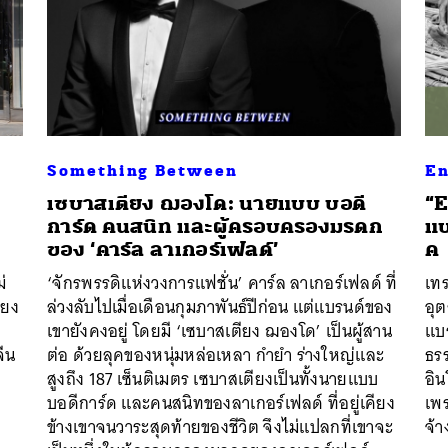
SHARE
TWEET
LINE
EMAIL
Something Between
En
เซบาสเตียง ฌองโด: นายแบบ บอดี
“E
การ์ด คนสนิท และผู้ครอบครองมรดก
แบ
ของ ‘คาร์ล ลาเกอร์เฟลด์’
ค
่
‘จักรพรรดิแห่งวงการแฟชั่น’ คาร์ล ลาเกอร์เฟลด์ ที่
เทร
ียง
ล่วงลับไปเมื่อเดือนกุมภาพันธ์ปีก่อน แต่แบรนด์ของ
อุ
เขายังคงอยู่ โดยมี ‘เซบาสเตียง ฌองโด’ เป็นผู้สาน
แบ
จีน
ต่อ ด้วยลุคของหนุ่มหล่อเหลา กำยำ ร่างใหญ่และ
ธรร
สูงถึง 187 เซ็นติเมตร เซบาสเตียงเป็นทั้งนายแบบ
อิน
บอดีการ์ด และคนสนิทของลาเกอร์เฟลด์ ที่อยู่เคียง
เพร
ข้างเขาจนวาระสุดท้ายของชีวิต จึงไม่แปลกที่เขาจะ
จ้า