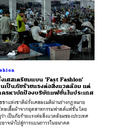
shion
ั่งเศสเตรียมแบน ‘Fast Fashion’
นเป็นภัยร้ายแรงต่อสิ่งแวดล้อม แต่
กครหาปกป้องบริษัทแฟชั่นในประเทศ
ัชชาแห่งชาติฝรั่งเศสลงมติผ่านร่างกฎหมาย
โทษเสื้อผ้าจากอุตสาหกรรมฟาสต์แฟชั่น โดย
ุว่า เป็นภัยร้ายแรงต่อสิ่งแวดล้อมของประเทศ
ะอาจนำไปสู่การแบนถาวรในอนาคต