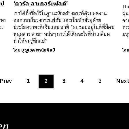
ไป
‘คาร์ล ลาเกอร์เฟลด์’
Th
เขาได้ทิ้งชื่อไว้ในฐานะนักสร้างสรรค์ด้วยผลงาน
ฝุ่
รดา
ออกแบบในวงการแฟชั่น และเป็นนักยั่วยุด้วย
จาก
et
ประโยควาทะที่เจ็บแสบ อาทิ “ผมชอบอยู่ในที่ที่มีคน
ตร
หนุ่มสาว สวยๆ หล่อๆ การได้เห็นอะไรที่น่าเกลียด
มน
ทำให้ผมรู้สึกแย่”
โดย
บุญโชค พานิชศิลป์
โด
Prev
1
2
3
4
5
Nex
en