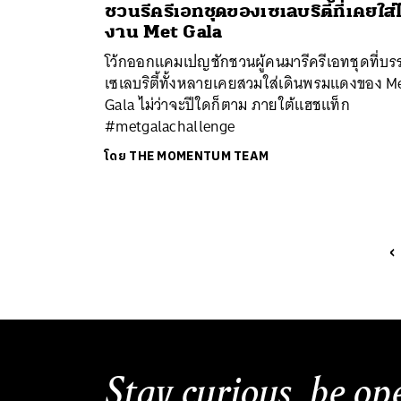
ชวนรีครีเอทชุดของเซเลบริตี้ที่เคยใส่
งาน Met Gala
โว้กออกแคมเปญชักชวนผู้คนมารีครีเอทชุดที่บร
เซเลบริตี้ทั้งหลายเคยสวมใส่เดินพรมแดงของ M
Gala ไม่ว่าจะปีใดก็ตาม ภายใต้แฮชแท็ก
#metgalachallenge
โดย
THE MOMENTUM TEAM
‹
Stay curious, be op