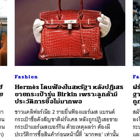
Fashion
Fa
์
Hermès โดนฟ้องในสหรัฐฯ หลังปฏิเสธ
ฝร
วย
ขายกระเป๋ารุ่น Birkin เพราะลูกค้ามี
ฐา
ประวัติการซื้อไม่มากพอ
ถู
มา
ชาวแคลิฟอร์เนีย 2 รายยื่นฟ้องแอร์เมส แบรนด์
สม
่าน
กระเป๋าชื่อดังสัญชาติฝรั่งเศส หลังถูกปฏิเสธขาย
ลง
้าน
กระเป๋าแอร์เมสเบอร์กิน ด้วยเหตุผลว่า ต้องมี
ระบ
n)
ประวัติการซื้อสินค้าก่อนหน้านี้ที่ ‘มากพอ’ เท่านั้น
แล