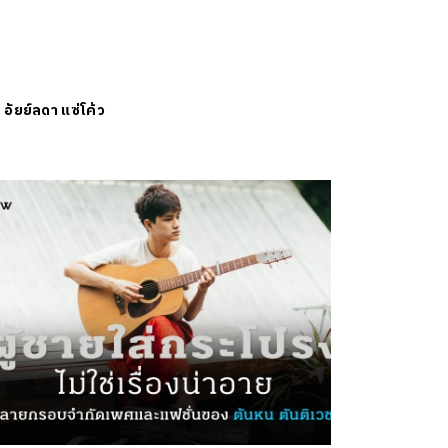
ย
อัยย์ลดา แซ่โค้ว