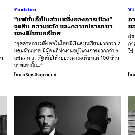
Fashion
Vi
“แฟชั่นก็เป็นส่วนหนึ่งของการเมือง”
ก
จุดยืน ความหวัง และความปรารถนา
ขอ
ของดีไซเนอร์ไทย
ผู้
“อุตสาหกรรมสิ่งทอในไทยมีเงินหมุนเวียนมากกว่า 2
กา
แสนล้านบาท มีผู้คนที่ทำงานอยู่ในวงการมากกว่า 6
ใส่
่น
แสนคน แต่รัฐกลับให้งบประมาณเพียงแค่ 100 ล้าน
บาทเท่านั้น…”
โดย
ตรีนุช อิงคุทานนท์
โด
นหา