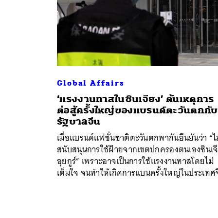
Global Affairs
‘แรงงานทาสในซินเจียง’ ต้นเหตุการ
ต่อสู้ครั้งใหญ่ของแบรนด์ตะวันตกกับ
รัฐบาลจีน
เมื่อแบรนด์แฟชั่นชาติตะวันตกพากันยืนยันว่า “ไม
สนับสนุนการใช้ฝ้ายจากเขตปกครองตนเองซินเจ
อุยกูร์” เพราะอาจเป็นการใช้แรงงานทาสโดยไม่
เต็มใจ จนทำให้เกิดการแบนครั้งใหญ่ในประเทศ