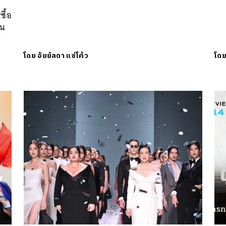
ง
ซื้อ
ืน
โดย
อัยย์ลดา แซ่โค้ว
โด