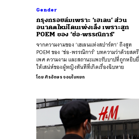
Gender
กรุงทรอยล่มเพราะ ‘เฮเลน’ ส่วน
อนาคตใหม่โดนเพ่งเล็ง เพราะสูท
POEM ของ ‘ช่อ-พรรณิการ์’
จากความงามของ ‘เฮเลนแห่งสปาร์ตา’ ถึงสูท
POEM ของ ‘ช่อ-พรรณิการ์’ บทความว่าด้วยสตรี
เพศ ความงาม และสถานะแพะรับบาปที่ถูกหยิบยื
ให้เสน่ห์ของผู้หญิงทันทีที่เกิดเรื่องฉิบหาย
โดย
ศิรอักษร จอมใบหยก
ค้