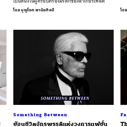
เป็นหนึ่งในผู้ครอบครองมรดกของลาเกอร์เฟลด์
โดย
บุญโชค พานิชศิลป์
โด
Something Between
Fa
ญ
ย้อนชีวิตจักรพรรดิแห่งวงการแฟชั่น
Th