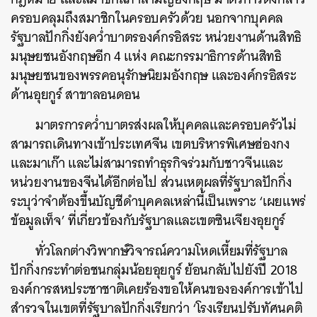
ครอบคลุมถึงสมาชิกในครอบครัวด้วย นอกจากบุคคล
รัฐบาลปักกิ่งยังคว่ำบาตรองค์กรอิสระ หน่วยงานด้านสิทธิ
มนุษยชนอังกฤษอีก 4 แห่ง คณะกรรมาธิการด้านสิทธิ
มนุษยชนของพรรคอนุรักษนิยมอังกฤษ และองค์กรอิสระ
ด้านอุยกูร์ สาขาลอนดอน
มาตรการคว่ำบาตรส่งผลให้บุคคลและครอบครัวไม่
สามารถเดินทางเข้าประเทศจีน เขตบริหารพิเศษฮ่องกง
และมาเก๊า และไม่สามารถทำธุรกิจร่วมกับชาวจีนและ
หน่วยงานของจีนได้อีกต่อไป ส่วนเหตุผลที่รัฐบาลปักกิ่ง
ระบุว่าจำต้องขึ้นบัญชีดำบุคคลเหล่านี้เป็นเพราะ ‘เผยแพร่
ข้อมูลเท็จ’ ที่เกี่ยวข้องกับรัฐบาลและเขตซินเจียงอุยกูร์
ทั่วโลกต่างวิพากษ์วิจารณ์ความโหดเหี้ยมที่รัฐบาล
ปักกิ่งกระทำต่อชนกลุ่มน้อยอุยกูร์ ย้อนกลับไปยังปี
2018
องค์การสหประชาชาติเคยร้องขอให้คนขององค์การเข้าไป
สำรวจในเขตที่รัฐบาลปักกิ่งเรียกว่า ‘โรงเรียนปรับทัศนคติ