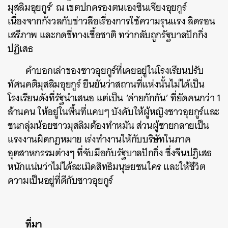
มุสลิมอุยกูร์’ ณ เขตปกครองตนเองซินเจียงอุยกูร์
เนื่องจากกังวลกับข่าวลือเรื่องการใช้ความรุนแรง ลิดรอน
เสรีภาพ และกดขี่ทางเชื้อชาติ ทว่ากลับถูกรัฐบาลปักกิ่ง
ปฏิเสธ
คำบอกเล่าของชาวอุยกูร์ที่เคยอยู่ในโรงเรียนปรับ
ทัศนคติมุสลิมอุยกูร์ ยืนยันว่าสถานที่แห่งนั้นไม่ได้เป็น
โรงเรียนดังที่รัฐนำเสนอ แต่เป็น ‘ค่ายกักกัน’ ที่ยัดคนกว่า 1
ล้านคน ให้อยู่ในพื้นที่แคบๆ บังคับให้ผู้หญิงชาวอุยกูร์และ
ชนกลุ่มน้อยชาวมุสลิมต้องทำหมัน ส่วนผู้ชายกลายเป็น
แรงงานผิดกฎหมาย เร่งทำงานให้กับบริษัทในภาค
อุตสาหกรรมต่างๆ ที่จับมือกับรัฐบาลปักกิ่ง ซึ่งจีนปฏิเสธ
หนักแน่นว่าไม่ได้ละเมิดสิทธิมนุษยชนใคร และให้ชีวิต
ความเป็นอยู่ที่ดีกับชาวอุยกูร์
ที่มา