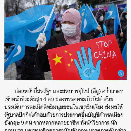
ก่อนหน้านี้สหรัฐฯ และสหภาพยุโรป (อียู) คว่ำบาตร
เจ้าหน้าที่ระดับสูง 4 คน ของพรรคคอมมิวนิสต์ ด้วย
ประเด็นการละเมิดสิทธิมนุษยชนในเขตซินเจียง ส่งผลให้
รัฐบาลปักกิ่งโต้ตอบด้วยการประกาศขึ้นบัญชีดำพลเมือง
อังกฤษ 9 คน จากหลากหลายอาชีพ ทั้งนักวิชาการ นัก
กฎหมาย และสมาชิกสภาสามัญอังกฤษ มาตรการดังกล่าว