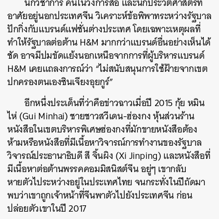
นักวิชาการ คนในวงการสื่อ และนักประวัติศาสตร์ที่
อาศัยอยู่นอกประเทศจีน วิเคราะห์ข้อพิพาทระหว่างรัฐบาล
ปักกิ่งกับแบรนด์แฟชั่นต่างประเทศ โดยเฉพาะเหตุผลที่
ทำให้รัฐบาลต่อต้าน H&M มากกว่าแบรนด์อื่นอย่างเห็นได้
ชัด อาจมีปมขัดแย้งนอกเหนือจากการที่ผู้บริหารแบรนด์
H&M เคยแถลงการณ์ว่า “ไม่สนับสนุนการใช้ฝ้ายจากเขต
ปกครองตนเองซินเจียงอุยกูร์”
อีกหนึ่งประเด็นที่ว่าคือข่าวฉาวเมื่อปี 2015 กุ้ย หมิน
ไห่ (Gui Minhai) ชายชาวสวีเดน-ฮ่องกง หุ้นส่วนร้าน
หนังสือในเขตบริหารพิเศษฮ่องกงที่มักขายหนังสือต้อง
ห้ามหรือหนังสือที่มีเนื้อหาวิจารณ์การทำงานของรัฐบาล
วิจารณ์ประธานาธิบดี สี จิ้นผิง (Xi Jinping) และหนังสือที่
มีเนื้อหาต่อต้านพรรคคอมมิสนิสต์จีน อยู่ๆ เขากลับ
หายตัวไประหว่างอยู่ในประเทศไทย จนกระทั่งในปีถัดมา
พบว่าเขาถูกเจ้าหน้าที่จีนพาตัวไปยังประเทศจีน ก่อน
ปล่อยตัวเขาในปี 2017