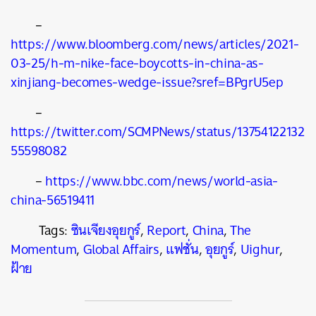
–
https://www.bloomberg.com/news/articles/2021-
03-25/h-m-nike-face-boycotts-in-china-as-
xinjiang-becomes-wedge-issue?sref=BPgrU5ep
–
https://twitter.com/SCMPNews/status/13754122132
55598082
–
https://www.bbc.com/news/world-asia-
china-56519411
Tags:
ซินเจียงอุยกูร์
,
Report
,
China
,
The
Momentum
,
Global Affairs
,
แฟชั่น
,
อุยกูร์
,
Uighur
,
ฝ้าย