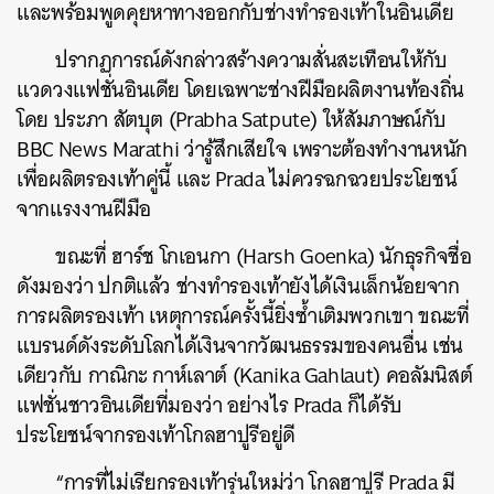
และพร้อมพูดคุยหาทางออกกับช่างทำรองเท้าในอินเดีย
ปรากฏการณ์ดังกล่าวสร้างความสั่นสะเทือนให้กับ
แวดวงแฟชั่นอินเดีย โดยเฉพาะช่างฝีมือผลิตงานท้องถิ่น
โดย ประภา สัตบุต (Prabha Satpute) ให้สัมภาษณ์กับ
BBC News Marathi ว่ารู้สึกเสียใจ เพราะต้องทำงานหนัก
เพื่อผลิตรองเท้าคู่นี้ และ Prada ไม่ควรฉกฉวยประโยชน์
จากแรงงานฝีมือ
ขณะที่ ฮาร์ช โกเอนกา (Harsh Goenka) นักธุรกิจชื่อ
ดังมองว่า ปกติแล้ว ช่างทำรองเท้ายังได้เงินเล็กน้อยจาก
การผลิตรองเท้า เหตุการณ์ครั้งนี้ยิ่งซ้ำเติมพวกเขา ขณะที่
แบรนด์ดังระดับโลกได้เงินจากวัฒนธรรมของคนอื่น เช่น
เดียวกับ กาณิกะ กาห์เลาต์ (Kanika Gahlaut) คอลัมนิสต์
แฟชั่นชาวอินเดียที่มองว่า อย่างไร Prada ก็ได้รับ
ประโยชน์จากรองเท้าโกลฮาปูรีอยู่ดี
“การที่ไม่เรียกรองเท้ารุ่นใหม่ว่า โกลฮาปูรี Prada มี