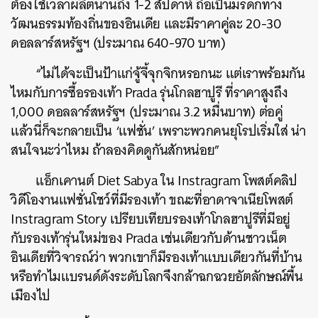
ต้องใช้เวลาผลิตนานถึง 1-2 สัปดาห์ ถือเป็นมรดกทาง
วัฒนธรรมท้องถิ่นของอินเดีย และมีราคาคู่ละ 20-30
ดอลลาร์สหรัฐฯ (ประมาณ 640-970 บาท)
“ไม่ได้จะเป็นป้าแก่จู้จี้จุกจิกหรอกนะ แต่เราพร้อมกัน
ไหมกับการซื้อรองเท้า Prada รุ่นโกลฮาปูรี ที่ราคาสูงถึง
1,000 ดอลลาร์สหรัฐฯ (ประมาณ 3.2 หมื่นบาท) ต่อคู่
แล้วนี่ก็จะกลายเป็น ‘แฟชั่น’ เพราะพวกคนยุโรปเริ่มใส่ น่า
สนใจนะว่าไหม ถ้าลองคิดดูกันสักหน่อย”
แอ็กเคานต์ Diet Sabya ใน Instragram โพสต์คลิป
วิดีโองานแฟชั่นโชว์ที่มีรองเท้า ขณะที่
อาดาจาเนียโพสต์
Instragram Story เปรียบเทียบรองเท้า
โกลฮาปูรีที่มีอยู่
กับรองเท้ารุ่นใหม่ของ Prada เช่นเดียวกับด้านชาวเน็ต
อินเดียที่วิจารณ์ว่า พวกเขาก็มีรองเท้าแบบเดียวกันที่บ้าน
หรือทำไมแบรนด์ดังระดับโลกจึงกล้าฉกฉวยอัตลักษณ์พื้น
เมืองไป