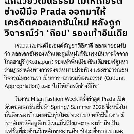
ฉกฉวยวัฒนธรรม ไม่ให้เกียรติ
ช่างฝีมือ Prada ออกมาให้
เครดิตคอลเลกชันใหม่ หลังถูก
วิจารณ์ว่า ‘ก๊อป’ รองเท้าอินเดีย
Prada แบรนด์ไฮเอนด์สัญชาติอิตาลี ออกมายอมรับ
ว่า คอลเลกชันรองเท้าแตะรุ่นใหม่ได้รับแรงบันดาลใจจาก
โกลฮาปูรี (Kolhapuri) รองเท้าพื้นเมืองอินเดียของรัฐมหา
ราษฏระ หลังทางการส่งจดหมายประท้วง และสาธารณชน
วิจารณ์ผลงานว่า เป็นการ ‘ฉกฉวยวัฒนธรรม’ (Cultural
Appropriation) และ ‘ไม่ให้เกียรติช่างฝีมือ’
ในงาน Milan Fashion Week ครั้งล่าสุด Prada เปิด
ตัวคอลเลกชันเสื้อผ้า Spring/ Summer 2026 ซึ่งหนึ่งใน
นั้นคือรองเท้าแตะหนีบรุ่นใหม่ ทรงแบน หนังสีน้ำตาล มี
เอกลักษณ์คือหูคีบบริเวณนิ้วโป้งและกลางเท้า ถือเป็น
แฟชั่นที่สะท้อนธีมหลักของงานคือ ‘อิสระที่ออกแบบเอง