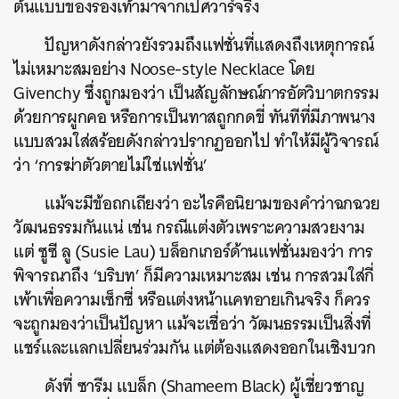
ต้นแบบของรองเท้ามาจากเปศวาร์จริง
ปัญหาดังกล่าวยังรวมถึงแฟชั่นที่แสดงถึงเหตุการณ์
ไม่เหมาะสมอย่าง Noose-style Necklace โดย
Givenchy ซึ่งถูกมองว่า เป็นสัญลักษณ์การอัตวิบาตกรรม
ด้วยการผูกคอ หรือการเป็นทาสถูกกดขี่ ทันทีที่มีภาพนาง
แบบสวมใส่สร้อยดังกล่าวปรากฏออกไป ทำให้มีผู้วิจารณ์
ว่า ‘การฆ่าตัวตายไม่ใช่แฟชั่น’
แม้จะมีข้อถกเถียงว่า อะไรคือนิยามของคำว่าฉกฉวย
วัฒนธรรมกันแน่ เช่น กรณีแต่งตัวเพราะความสวยงาม
แต่ ซูซี ลู (Susie Lau) บล็อกเกอร์ด้านแฟชั่นมองว่า การ
พิจารณาถึง ‘บริบท’ ก็มีความเหมาะสม เช่น การสวมใส่กี่
เพ้าเพื่อความเซ็กซี่ หรือแต่งหน้าแคทอายเกินจริง ก็ควร
จะถูกมองว่าเป็นปัญหา แม้จะเชื่อว่า วัฒนธรรมเป็นสิ่งที่
แชร์และแลกเปลี่ยนร่วมกัน แต่ต้องแสดงออกในเชิงบวก
ดังที่ ซารีม แบล็ก (Shameem Black) ผู้เชี่ยวชาญ