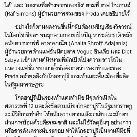
ได้’ และ ‘ผลงานที่สร้างจากของจริง’ ตามที่ ราฟ ไซมอนส์
(
Raf Simons) ผู้อำนวยการร่วมของ Prada เคยอธิบายไว้
อย่างไรก็ตามผลงานชิ้นนี้กลับต้องเผชิญเสียงวิจารณ์
ในโลกโซเชียลฯ จนลุกลามกลายเป็นปัญหาระดับชาติ หลัง
อนัยตา ชรอฟฟ์ อาดาจาเนีย (Anaita Shroff Adajania)
ผู้อำนวยกา
รด้านแฟชั่นนิตยสาร Vogue อินเดีย และ Diet
Sabya แอ็กเคานต์นิรนามที่มักเปิดโปงความฉาวโฉ่ใน
แวดวงแฟชั่น ออกมาตั้งข้อสังเกตว่า รองเท้าแตะของ
Prada คล้ายคลึงกับ
โกลฮาปูรี รองเท้าแตะพื้นเมืองที่ผลิต
ในรัฐมหาราษฏระ
โกลฮาปูรีเป็นรองเท้าแตะทำมือ มีจุดกำเนิดใน
ศตวรรษที่ 12 และตั้งชื่อตามเมืองโกลฮาปูรีในรัฐมหาราษฏ
ระ มีวิธีการทำคือ ใช้หนังควายตากแห้งมาเย็บและถักทอ
ผ่านการย้อมด้วยสีธรรมชาติ และไม่ใช้วัสดุอื่นๆ อย่างกาว
หรือสารสังเคราะห์ประกอบ ทำให้โกลฮาปูรีเป็นงานฝีมือที่