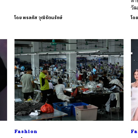
สา
วัฒ
โดย
พรลภัส วุฒิรัตนรักษ์
โด
Fashion
Fa