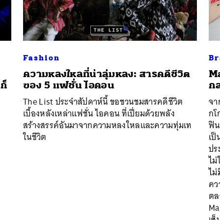
นหา
SHARE
TWEET
LINE
EMAIL
Fashion
Br
ความหลงใหลที่น่าลุ่มหลง: สารคดีชีวิต
Ma
ก็
ของ 5 แฟชั่น ไอคอน
กล
The List ประจำสัปดาห์นี้ ขอชวนชมสารคดีชีวิต
จาก
เบื้องหลังเหล่าแฟชั่น ไอคอน ที่เปี่ยมด้วยพลัง
กโก
สร้างสรรค์อันมาจากความหลงใหลและความทุ่มเท
ฟิน
ในชีวิต
เป็
ประ
ไม่
ไม
คว
ตลอ
Ma
เซ็