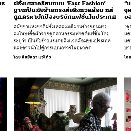
สธ
ฝรั่งเศสเตรียมแบน ‘Fast Fashion’
“แ
ฐานเป็นภัยร้ายแรงต่อสิ่งแวดล้อม แต่
จุ
ถูกครหาปกป้องบริษัทแฟชั่นในประเทศ
ขอ
สมัชชาแห่งชาติฝรั่งเศสลงมติผ่านร่างกฎหมาย
“อุ
ลงโทษเสื้อผ้าจากอุตสาหกรรมฟาสต์แฟชั่น โดย
แสน
ระบุว่า เป็นภัยร้ายแรงต่อสิ่งแวดล้อมของประเทศ
แส
น
และอาจนำไปสู่การแบนถาวรในอนาคต
บาท
โดย
อัยย์ลดา แซ่โค้ว
โด