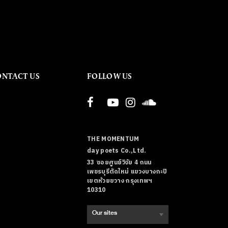
ONTACT US
FOLLOW US
THE MOMENTUM
day poets Co.,Ltd.
33 ซอยศูนย์วิจัย 4 ถนน
เพชรบุรีตัดใหม่ แขวงบางกะปิ
เขตห้วยขวาง กรุงเทพฯ
10310