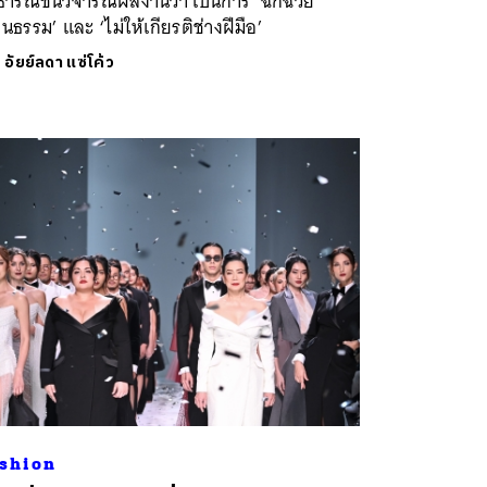
ธารณชนวิจารณ์ผลงานว่า เป็นการ ‘ฉกฉวย
นธรรม’ และ ‘ไม่ให้เกียรติช่างฝีมือ’
ย
อัยย์ลดา แซ่โค้ว
shion