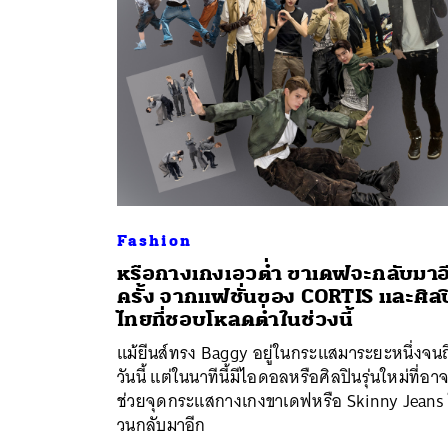
Fashion
หรือกางเกงเอวต่ำ ขาเดฟจะกลับมาอ
ครั้ง จากแฟชั่นของ CORTIS และศิล
ไทยที่ชอบโหลดต่ำในช่วงนี้
แม้ยีนส์ทรง Baggy อยู่ในกระแสมาระยะหนึ่งจนถ
วันนี้ แต่ในนาทีนี้มีไอดอลหรือศิลปินรุ่นใหม่ที่อา
ช่วยจุดกระแสกางเกงขาเดฟหรือ Skinny Jeans 
วนกลับมาอีก