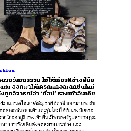
shion
ฉวยวัฒนธรรม ไม่ให้เกียรติช่างฝีมือ
ada ออกมาให้เครดิตคอลเลกชันใหม่
ังถูกวิจารณ์ว่า ‘ก๊อป’ รองเท้าอินเดีย
ada แบรนด์ไฮเอนด์สัญชาติอิตาลี ออกมายอมรับ
 คอลเลกชันรองเท้าแตะรุ่นใหม่ได้รับแรงบันดาล
จากโกลฮาปูรี รองเท้าพื้นเมืองของรัฐมหาราษฏระ
ังทางการอินเดียส่งจดหมายประท้วง และ