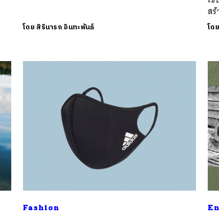
สร
โดย
สิรินารถ อินทะพันธ์
โด
Fashion
En