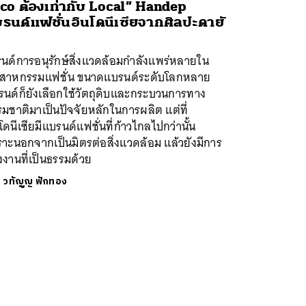
co ต้องเท่ากับ Local” Handep
รนด์แฟชั่นอินโดนีเซียจากศิลปะดายั
นด์การอนุรักษ์สิ่งแวดล้อมกำลังแพร่หลายใน
ตสาหกรรมแฟชั่น ขนาดแบรนด์ระดับโลกหลาย
รนด์ก็ยังเลือกใช้วัตถุดิบและกระบวนการทาง
มชาติมาเป็นปัจจัยหลักในการผลิต แต่ที่
โดนีเซียมีแบรนด์แฟชั่นที่ก้าวไกลไปกว่านั้น
าะนอกจากเป็นมิตรต่อสิ่งแวดล้อม แล้วยังมีการ
งงานที่เป็นธรรมด้วย
ย
วทัญญู ฟักทอง