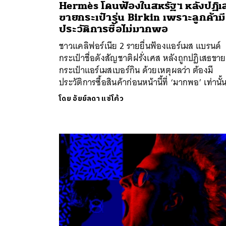
Hermès โดนฟ้องในสหรัฐฯ หลังปฏิเ
ขายกระเป๋ารุ่น Birkin เพราะลูกค้ามี
ประวัติการซื้อไม่มากพอ
ชาวแคลิฟอร์เนีย 2 รายยื่นฟ้องแอร์เมส แบรนด์
กระเป๋าชื่อดังสัญชาติฝรั่งเศส หลังถูกปฏิเสธขาย
กระเป๋าแอร์เมสเบอร์กิน ด้วยเหตุผลว่า ต้องมี
ประวัติการซื้อสินค้าก่อนหน้านี้ที่ ‘มากพอ’ เท่านั้
โดย
อัยย์ลดา แซ่โค้ว