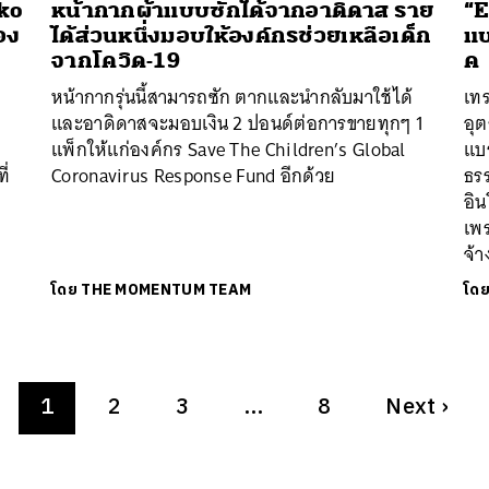
kko
หน้ากากผ้าแบบซักได้จากอาดิดาส ราย
“E
อง
ได้ส่วนหนึ่งมอบให้องค์กรช่วยเหลือเด็ก
แบ
จากโควิด-19
ค
ำ
หน้ากากรุ่นนี้สามารถซัก ตากและนำกลับมาใช้ได้
เทร
และอาดิดาสจะมอบเงิน 2 ปอนด์ต่อการขายทุกๆ 1
อุ
แพ็กให้แก่องค์กร Save The Children’s Global
แบ
ี่
Coronavirus Response Fund อีกด้วย
ธรร
อิน
เพร
จ้า
โดย
THE MOMENTUM TEAM
โด
1
2
3
…
8
Next
›