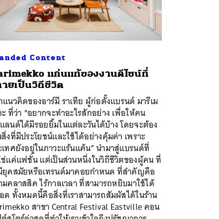
anded Content
rimekko แก่นแท้ของงานดีไซน์ที่
ายเป็นวิถีชีวิต
แนวคิดของอาร์มี ราเทีย ผู้ก่อตั้งแบรนด์ มารีเม
ะ ที่ว่า “อยากจะทำอะไรสักอย่าง เพื่อให้คน
แลนด์ได้มีรอยยิ้มในแต่ละวันได้บ้าง โดยจะต้อง
นสิ่งที่มีประโยชน์และใช้ได้อย่างคุ้มค่า เพราะ
เทศยังอยู่ในภาวะแร้นแค้น” นำมาสู่แบรนด์ที่
ใช่แค่แฟชั่น แต่เป็นส่วนหนึ่งในวิถีชีวิตของผู้คน ที่
่มียุคสมัยหรือเทรนด์มาคอยกำหนด ที่สำคัญคือ
ามคลาสสิค ไร้กาลเวลา ที่สามารถหยิบมาใช้ได้
ด ทั้งหมดนี้คือสิ่งที่เราสามารถสัมผัสได้ในร้าน
rimekko สาขา Central Festival Eastville คอน
ปต์สโตร์ล่าสุดที่ทำให้เราเข้าใจถึงปรัชญาการ