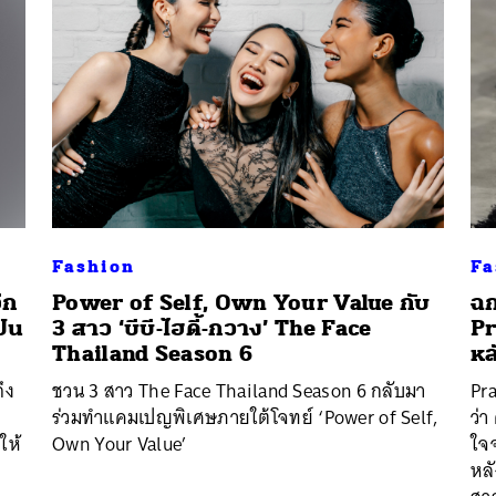
Fashion
Fa
ีก
Power of Self, Own Your Value กับ
ฉก
ปิน
3 สาว ‘บีบี-ไฮดี้-กวาง’ The Face
Pr
Thailand Season 6
หล
ึง
ชวน 3 สาว The Face Thailand Season 6 กลับมา
Pr
จ
ร่วมทำแคมเปญพิเศษภายใต้โจทย์ ‘Power of Self,
ว่า
ให้
Own Your Value’
ใจ
หล