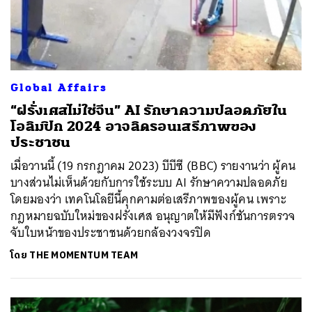
Global Affairs
“ฝรั่งเศสไม่ใช่จีน” AI รักษาความปลอดภัยใน
โอลิมปิก 2024 อาจลิดรอนเสรีภาพของ
ประชาชน
เมื่อวานนี้ (19 กรกฎาคม 2023) บีบีซี (BBC) รายงานว่า ผู้คน
บางส่วนไม่เห็นด้วยกับการใช้ระบบ AI รักษาความปลอดภัย
โดยมองว่า เทคโนโลยีนี้คุกคามต่อเสรีภาพของผู้คน เพราะ
กฎหมายฉบับใหม่ของฝรั่งเศส อนุญาตให้มีฟังก์ชันการตรวจ
จับใบหน้าของประชาชนด้วยกล้องวงจรปิด
ค้นหา
SHARE
TWEET
LINE
EMAIL
โดย
THE MOMENTUM TEAM