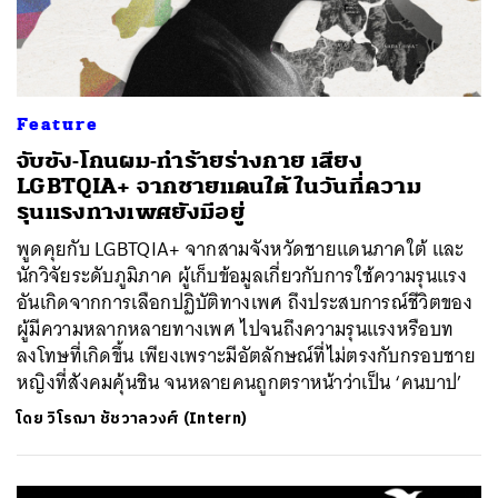
Feature
จับขัง-โกนผม-ทำร้ายร่างกาย เสียง
LGBTQIA+ จากชายแดนใต้ ในวันที่ความ
รุนแรงทางเพศยังมีอยู่
พูดคุยกับ LGBTQIA+ จากสามจังหวัดชายแดนภาคใต้ และ
นักวิจัยระดับภูมิภาค ผู้เก็บข้อมูลเกี่ยวกับการใช้ความรุนแรง
อันเกิดจากการเลือกปฏิบัติทางเพศ ถึงประสบการณ์ชีวิตของ
ผู้มีความหลากหลายทางเพศ ไปจนถึงความรุนแรงหรือบท
ลงโทษที่เกิดขึ้น เพียงเพราะมีอัตลักษณ์ที่ไม่ตรงกับกรอบชาย
หญิงที่สังคมคุ้นชิน จนหลายคนถูกตราหน้าว่าเป็น ‘คนบาป’
โดย
วิโรฌา ชัชวาลวงศ์ (Intern)