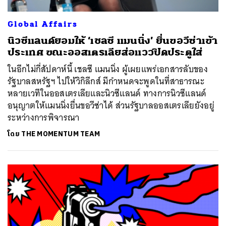
Global Affairs
นิวซีแลนด์ยอมให้ ‘เชลซี แมนนิ่ง’ ยื่นขอวีซ่าเข้า
ประเทศ ขณะออสเตรเลียส่อแววปิดประตูใส่
ในอีกไม่กี่สัปดาห์นี้ เชลซี แมนนิ่ง ผู้เผยแพร่เอกสารลับของ
รัฐบาลสหรัฐฯ ไปให้วิกิลีกส์ มีกำหนดจะพูดในที่สาธารณะ
หลายเวทีในออสเตรเลียและนิวซีแลนด์ ทางการนิวซีแลนด์
อนุญาตให้แมนนิ่งยื่นขอวีซ่าได้ ส่วนรัฐบาลออสเตรเลียยังอยู่
ระหว่างการพิจารณา
โดย
THE MOMENTUM TEAM