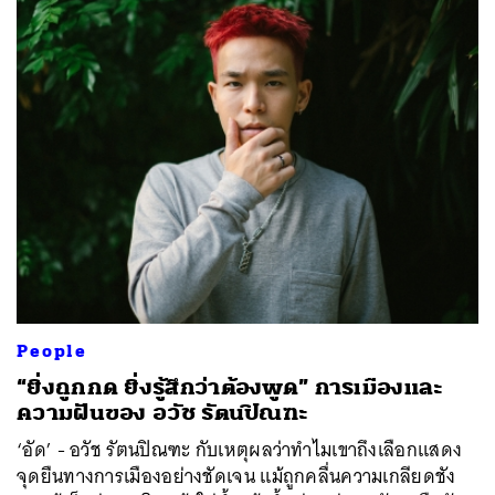
People
“ยิ่งถูกกด ยิ่งรู้สึกว่าต้องพูด” การเมืองและ
ความฝันของ อวัช รัตนปิณฑะ
‘อัด’ - อวัช รัตนปิณฑะ กับเหตุผลว่าทำไมเขาถึงเลือกแสดง
จุดยืนทางการเมืองอย่างชัดเจน แม้ถูกคลื่นความเกลียดชัง