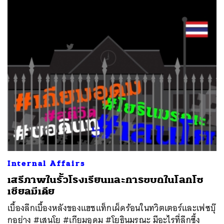
Internal Affairs
เสรีภาพในรั้วโรงเรียนและการขบถในโลกโซ
เชียลมีเดีย
เบื้องลึกเบื้องหลังของแฮชแท็กเผ็ดร้อนในทวิตเตอร์และเฟซบุ๊
กอย่าง #เสนโย #เกียมอุดม #โยธินมรณะ มีอะไรที่ลึกซึ้ง