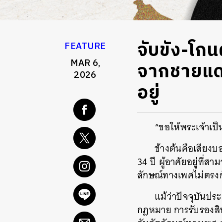
จับขัง-โก
FEATURE
MAR 6,
จากชายแดน
2026
อยู่
“ขอให้พระเจ้าเป็
ข้างต้นคือเสียง
34 ปี ผู้อาศัยอยู่ท
ลักษณ์ทางเพศไม่ตร
แม้ว่าปัจจุบันป
กฎหมาย การรับรองสิท