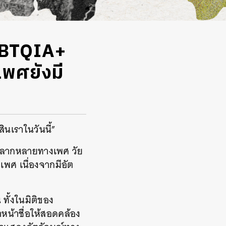
LGBTQIA+
เพศยังมี
ินเราในวันนี้”
หลากหลายทางเพศ วัย
พศ เนื่องจากมีอัต
ทั้งในมิติของ
หน้าชื่อให้สอดคล้อง