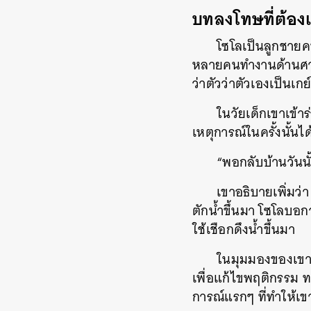
บทลงโทษที่ต้อ
โซโลเป็นลูกชายค
หลายคนทำงานด้านศาสน
ว่าตัวว่าตัวเองเป็นเก
ในวัยเด็กเขาเข้า
เหตุการณ์ในครั้งนั้น
“พอกลับบ้านวันนั
เขาอธิบายเพิ่มว่า
ตักน้ำขึ้นมา โซโลบอก
ใช้เชือกดึงน้ำขึ้นมา
ในมุมมองของเขาใน
เพื่อแก้ไขพฤติกรรม 
การณ์แรกๆ ที่ทำให้เ
ค้