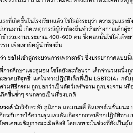
าจริงหรือเปล่า ถามว่าควรไหมละ ต้องเปิดอวัยวะเพศให้ครูด
ที่เกิดขึ้นในโรงเรียนแล้ว โซโลยังระบุว่า ความรุนแรงยั
นานมานี้ เกิดเหตุการณ์ผู้นำท้องถิ่นทำร้ายร่างกายเด็กผู้ชาย
้เข้าร่วมงานประมาณ 400-600 คน ซึ่งตอนนั้นโซโลได้พยาย
ม เพื่อเอาผิดผู้นำท้องถิ่น
่า ขอไม่เข้าสู่กระบวนการเพราะกลัว ซึ่งบรรยากาศแบบนี้
ี่การศึกษาและชุมชน โซโลยังสะท้อนว่า เด็กจำนวนหนึ่งถูกป
สะอาดบริสุทธิ์’ แต่ในทางปฏิบัติเด็กที่เป็น LGBTQIA+ กลับถ
ร่วมพิธีกรรม ถูกบอกว่าเป็นสัตว์เดรัจฉาน ถูกประจาน หรื
เกิดขึ้นซ้ำๆ จนกลายเป็นเรื่องปกติ
ณวงศ์
นักวิจัยระดับภูมิภาค แอมเนสตี้ อินเตอร์เนชั่นแน
เกี่ยวกับการใช้ความรุนแรงอันเกิดจากการเลือกปฏิบัติทาง
อยเคยเผชิญการละเมิดสิทธิ โดยเฉพาะในช่วงที่ยังเป็นผู้เ