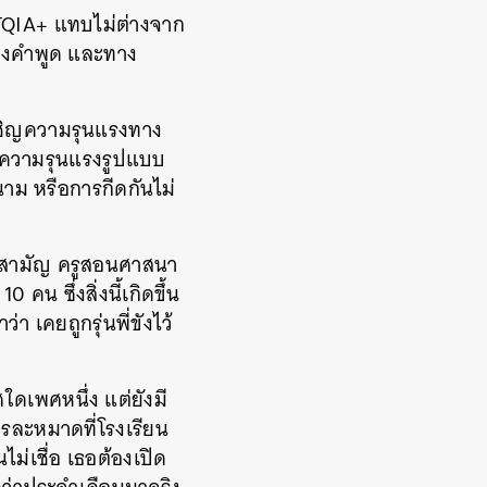
GBTQIA+ แทบไม่ต่างจาก
งทางคำพูด และทาง
ผชิญความรุนแรงทาง
รวมความรุนแรงรูปแบบ
าม หรือการกีดกันไม่
รูสามัญ ครูสอนศาสนา
คน ซึ่งสิ่งนี้เกิดขึ้น
า เคยถูกรุ่นพี่ขังไว้
ใดเพศหนึ่ง แต่ยังมี
ารละหมาดที่โรงเรียน
ไม่เชื่อ เธอต้องเปิด