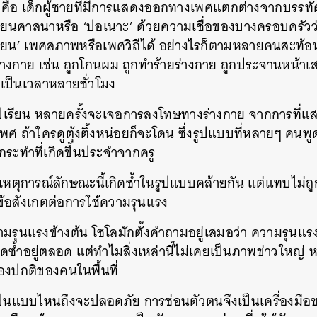
กคือ เด็กผู้ชายที่มีการแสดงออกทางเพศแตกต่างจากบรรท
งเรียนศาสนาหรือ ‘ปอเนาะ’ ด้วยความเชื่อของบางครอบครัว
ปลี่ยน’ เพศสภาพหรือเพศวิถีได้ อย่างไรก็ตามหลายคนสะท้
งกาย เช่น ถูกโกนผม ถูกทำร้ายร่างกาย ถูกประจานหน้าเสา
องเป็นเวลาหลายชั่วโมง
้าไปเรียน หลายครั้งจะเจอการลงโทษทางร่างกาย จากการที่แ
ถ้าใครดูตุ้งติ้งหน่อยก็จะโดน ซึ่งรูปแบบที่หลายๆ คนพู
รกระทำที่เกิดขึ้นประจำจากครู
คือ เหตุการณ์ลักษณะนี้เกิดซ้ำในรูปแบบคล้ายกัน แต่แทบไม่ถ
ข้อสังเกตต่อการใช้ความรุนแรง
มรุนแรงข้างต้น โซโลมักตั้งคำถามอยู่เสมอว่า ความรุนแรง
เกิดซ้ำอยู่ตลอด แต่ทำไมสิ่งเหล่านี้ไม่เคยเป็นภาพข่าวใหญ
องปกติของคนในพื้นที่
อเป็นแบบไหนถึงจะปลอดภัย การซ่อนตัวตนจึงเป็นเครื่องม