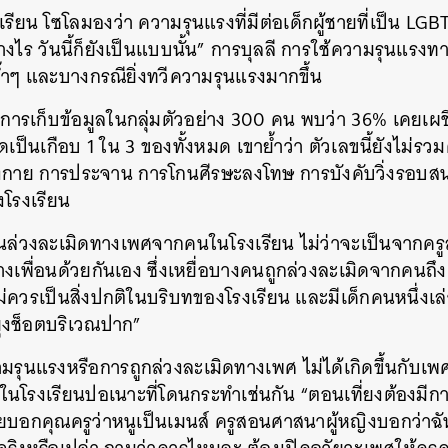
รียน โซโลมองว่า ความรุนแรงที่มีต่อเด็กผู้ชายที่เป็น L
SHARE
TWEET
LINE
EMAIL
ย่างไร วันนี้ก็ยังเป็นแบบนั้น” การบุลลี การใช้ความรุนแร
นซ้ำๆ และบางกรณียิ่งทวีความรุนแรงมากขึ้น
กการเก็บข้อมูลในกลุ่มตัวอย่าง 300 คน พบว่า 36% เคยเ
ดเป็นเกือบ 1 ใน 3 ของทั้งหมด เขาย้ำว่า ตัวเลขนี้ยังไม่
ร่างกาย การประจาน การโกนศีรษะลงโทษ การบังคับวิ่งรอบสน
งโรงเรียน
โดนล่วงละเมิดทางเพศจากคนในโรงเรียน ไม่ว่าจะเป็นจากค
างเพื่อนด้วยกันเอง ซึ่งเหยื่อบางคนถูกล่วงละเมิดจากคนถึง 10 
ม่ควรเป็นสิ่งปกติในบริบทของโรงเรียน และมีเด็กคนหนึ่งเล่าว่
ยุงช็อตบริเวณปาก”
รุนแรงหรือการถูกล่วงละเมิดทางเพศ ไม่ได้เกิดขึ้นกับเพศ
ในโรงเรียนปอเนาะที่โดนกระทำเช่นกัน “ตอนเที่ยงต้องมีก
เคยบอกคุณครูว่าหนูเป็นเมนส์ ครูสอนศาสนาผู้หญิงบอกว่าฉัน