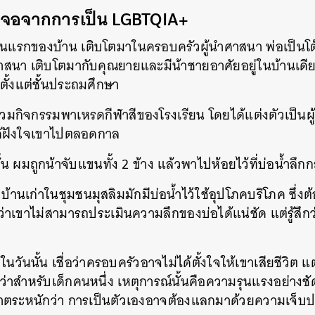
งเจอจากการเป็น
LGBTQIA+
นแรกของบ้าน เติบโตมาในครอบครัวผู้นำศาสนา พ่อเป็นโ
า เติบโตมากับคุณยายและมีน้าชายอาศัยอยู่ในบ้านเดียวกั
ย์ตั้งแต่ชั้นประถมศึกษา
ร่วมกิจกรรมพาเหรดกีฬาสีของโรงเรียน โดยได้แต่งตัวเป็นผู้ห
ได้ฝังใจเขาไปตลอดกาล
้น ผมถูกน้าจับแขนทั้ง 2 ข้าง แล้วพาไปห้อยไว้ที่บ่อน้ำลึ
 บ้านเก่าในชุมชนมุสลิมมักมีบ่อน้ำไว้ใช้อุปโภคบริโภค ซึ่ง
ว่าเขาไม่สามารถประเมินความลึกของบ่อได้แน่ชัด แต่รู้สึก
วันนั้น เชื่อว่าครอบครัวอาจไม่ได้ตั้งใจให้เขาเสียชีวิต 
ทว่าสำหรับเด็กคนหนึ่ง เหตุการณ์นั้นคือความรุนแรงอย่าง
ขาตระหนักว่า การเป็นตัวเองอาจต้องแลกมาด้วยความเจ็บ
นหา