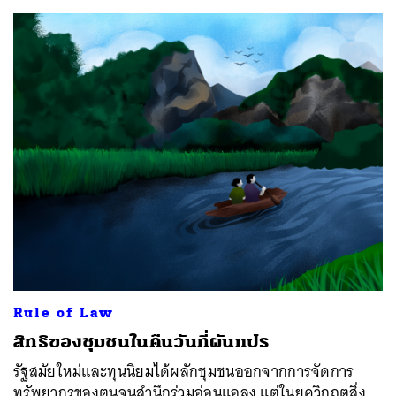
ค้นหา
SHARE
TWEET
LINE
EMAIL
Rule of Law
สิทธิของชุมชนในคืนวันที่ผันแปร
รัฐสมัยใหม่และทุนนิยมได้ผลักชุมชนออกจากการจัดการ
ทรัพยากรของตนจนสำนึกร่วมอ่อนแอลง แต่ในยุควิกฤตสิ่ง