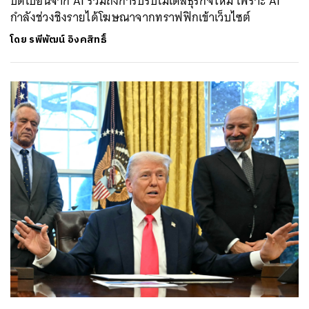
บิดเบือนจาก AI รวมถึงการปรับโมเดลธุรกิจใหม่ เพราะ AI
กำลังช่วงชิงรายได้โฆษณาจากทราฟฟิกเข้าเว็บไซต์
โดย
รพีพัฒน์ อิงคสิทธิ์