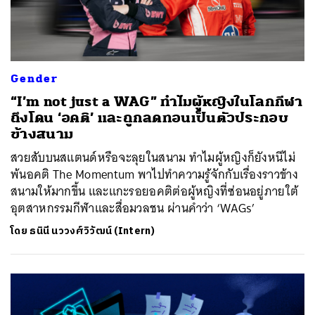
Gender
“I’m not just a WAG” ทำไมผู้หญิงในโลกกีฬา
ถึงโดน ‘อคติ’ และถูกลดทอนเป็นตัวประกอบ
ข้างสนาม
สวยสับบนสแตนด์หรือจะลุยในสนาม ทำไมผู้หญิงก็ยังหนีไม่
พ้นอคติ The Momentum พาไปทำความรู้จักกับเรื่องราวข้าง
สนามให้มากขึ้น และแกะรอยอคติต่อผู้หญิงที่ซ่อนอยู่ภายใต้
อุตสาหกรรมกีฬาและสื่อมวลชน ผ่านคำว่า ‘WAGs’
โดย
ธนินี นววงศ์วิวัฒน์ (Intern)