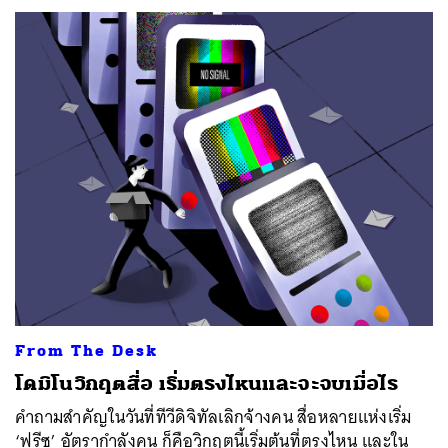
From The Desk
โดมิโนวิกฤตสื่อ เริ่มตรงไหนและจะจบเมื่อไร
คำถามสำคัญในวันที่ทีวีดิจิทัลเลิกจ้างคน สื่อหลายแห่งเริ่ม
‘ฟรีซ’ อัตรากำลังคน ก็คือวิกฤตนี้เริ่มต้นที่ตรงไหน และใน