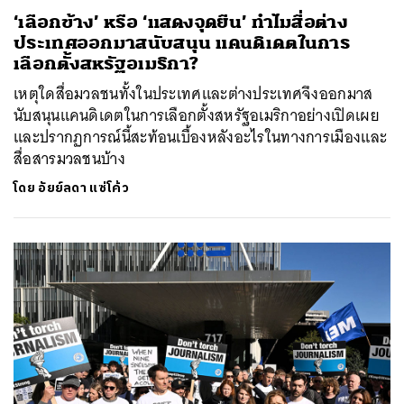
‘เลือกข้าง’ หรือ ‘แสดงจุดยืน’ ทำไมสื่อต่าง
ประเทศออกมาสนับสนุน แคนดิเดตในการ
เลือกตั้งสหรัฐอเมริกา?
เหตุใดสื่อมวลชนทั้งในประเทศและต่างประเทศจึงออกมาส
นับสนุนแคนดิเดตในการเลือกตั้งสหรัฐอเมริกาอย่างเปิดเผย
และปรากฏการณ์นี้สะท้อนเบื้องหลังอะไรในทางการเมืองและ
สื่อสารมวลชนบ้าง
โดย
อัยย์ลดา แซ่โค้ว