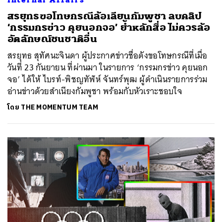
สรยุทธขอโทษกรณีล้อเลียนกัมพูชา ลบคลิป
‘กรรมกรข่าว คุยนอกจอ’ ย้ำหลักสื่อ ไม่ควรล้อ
อัตลักษณ์ชนชาติอื่น
สรยุทธ สุทัศนะจินดา ผู้ประกาศข่าวชื่อดังขอโทษกรณีที่เมื่อ
วันที่ 23 กันยายน ที่ผ่านมา ในรายการ ‘กรรมกรข่าว คุยนอก
จอ’ ได้ให้ ไบรท์-พิชญทัฬห์ จันทร์พุฒ ผู้ดำเนินรายการร่วม
อ่านข่าวด้วยสำเนียงกัมพูชา พร้อมกับหัวเราะชอบใจ
โดย
THE MOMENTUM TEAM