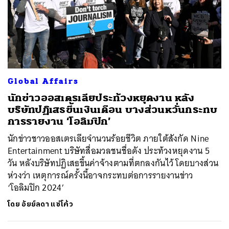
Global Affairs
นักข่าวออสเตรเลียประท้วงหยุดงาน หลัง
บริษัทปฏิเสธขึ้นเงินเดือน บางส่วนหวั่นกระทบ
การรายงาน ‘โอลิมปิก’
นักข่าวชาวออสเตรเลียจำนวนร้อยชีวิต ภายใต้สังกัด Nine
Entertainment บริษัทสื่อมวลชนชื่อดัง ประท้วงหยุดงาน 5
วัน หลังบริษัทปฏิเสธขึ้นค่าจ้างตามที่ตกลงกันไว้ โดยบางส่วน
ห่วงว่า เหตุการณ์ครั้งนี้อาจกระทบต่อการรายงานข่าว
‘โอลิมปิก 2024’
โดย
อัยย์ลดา แซ่โค้ว