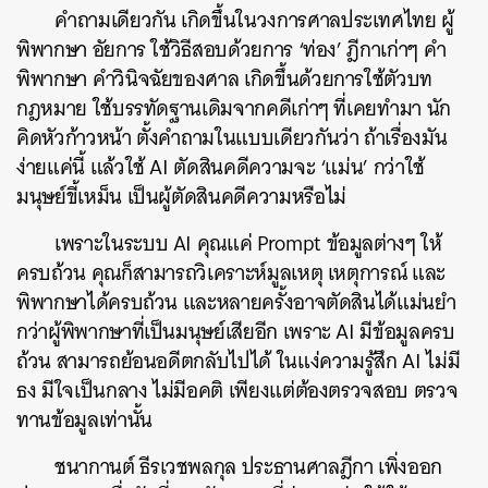
คำถามเดียวกัน เกิดขึ้นในวงการศาลประเทศไทย ผู้
พิพากษา อัยการ ใช้วิธีสอบด้วยการ ‘ท่อง’ ฎีกาเก่าๆ คำ
พิพากษา คำวินิจฉัยของศาล เกิดขึ้นด้วยการใช้ตัวบท
กฎหมาย ใช้บรรทัดฐานเดิมจากคดีเก่าๆ ที่เคยทำมา นัก
คิดหัวก้าวหน้า ตั้งคำถามในแบบเดียวกันว่า ถ้าเรื่องมัน
ง่ายแค่นี้ แล้วใช้ AI ตัดสินคดีความจะ ‘แม่น’ กว่าใช้
มนุษย์ขี้เหม็น เป็นผู้ตัดสินคดีความหรือไม่
เพราะในระบบ AI คุณแค่ Prompt ข้อมูลต่างๆ ให้
ครบถ้วน คุณก็สามารถวิเคราะห์มูลเหตุ เหตุการณ์ และ
พิพากษาได้ครบถ้วน และหลายครั้งอาจตัดสินได้แม่นยำ
กว่าผู้พิพากษาที่เป็นมนุษย์เสียอีก เพราะ AI มีข้อมูลครบ
ถ้วน สามารถย้อนอดีตกลับไปได้ ในแง่ความรู้สึก AI ไม่มี
ธง มีใจเป็นกลาง ไม่มีอคติ เพียงแต่ต้องตรวจสอบ ตรวจ
ทานข้อมูลเท่านั้น
ชนากานต์ ธีรเวชพลกุล ประธานศาลฎีกา เพิ่งออก