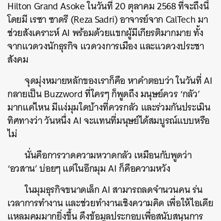
Hilton Grand Asoke ในวันที่ 20 ตุลาคม 2568 ที่จะถึงนี้
ค้นหา
โดยมี เรซา ซาดรี (Reza Sadri) อาจารย์จาก CalTech มา
SHARE
TWEET
LINE
EMAIL
ช่วยสังเคราะห์ AI พร้อมด้วยแขกผู้มีเกียรติมากมาย ทั้ง
จากแวดวงนักธุรกิจ แวดวงการเมือง และแวดวงประชา
สังคม
จุดมุ่งหมายหลักของเราก็คือ หาคำตอบว่า ในวันที่ AI
กลายเป็น Buzzword ที่ใครๆ ก็พูดถึง มนุษย์ควร ‘กลัว’
มากแค่ไหน มีแง่มุมใดบ้างที่ควรกลัว และร่วมกันประเมิน
ทิศทางว่า วันหนึ่ง AI จะแทนที่มนุษย์ได้สมบูรณ์แบบหรือ
ไม่
นั่นคือการวาดความหวาดกลัว เหมือนกับพูดว่า
‘อวสาน’ บ่อยๆ แต่ในอีกมุม AI ก็คือความหวัง
ในมุมธุรกิจขนาดเล็ก AI สามารถลดจำนวนคน ร่น
เวลาการทำงาน และช่วยทำงานเชิงความคิด เพื่อให้ไอเดีย
แหลมคมมากยิ่งขึ้น ดึงข้อมูลประกอบเพื่อสนับสนุนการ