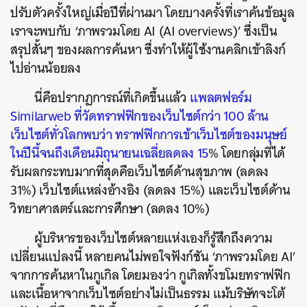
ปรับตัวครั้งใหญ่เมื่อปีที่ผ่านมา โดยบางครั้งที่เราค้นข้อมูล
เราจะพบกับ ‘ภาพรวมโดย AI (AI overviews)’ ซึ่งเป็น
สรุปสั้นๆ ของผลการค้นหา ซึ่งทำให้ผู้ใช้งานคลิกเข้าลิงก์
ไปอ่านน้อยลง
นี่คือปรากฏการณ์ที่เกิดขึ้นแล้ว
แพลตฟอร์ม
Similarweb ที่วัดทราฟฟิกของเว็บไซต์กว่า 100 ล้าน
เว็บไซต์ทั่วโลกพบว่า ทราฟฟิกการเข้าเว็บไซต์ของมนุษย์
ในปีนี้จนถึงเดือนมิถุนายนเฉลี่ยลดลง 15
% โดยกลุ่มที่ได้
ค้นหา
รับผลกระทบมากที่สุดคือเว็บไซต์ด้านสุขภาพ (ลดลง
SHARE
TWEET
LINE
EMAIL
31%) เว็บไซต์แหล่งอ้างอิง (ลดลง 15%) และเว็บไซต์ด้าน
วิทยาศาสตร์และการศึกษา (ลดลง 10%)
ผู้บริหารของเว็บไซต์หลายแห่งเองก็รู้สึกถึงความ
เปลี่ยนแปลงนี้ หลายคนไม่พอใจฟังก์ชัน ‘ภาพรวมโดย AI’
จากการค้นหาในกูเกิล โดยมองว่า กูเกิลทั้งขโมยทราฟฟิก
และเนื้อหาจากเว็บไซต์อย่างไม่เป็นธรรม แม้บริษัทจะโต้