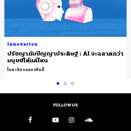
Innovation
ปรัชญากับปัญญาประดิษฐ์ : AI จะฉลาดกว่า
มนุษย์ได้แค่ไหน
โดย เจิด บรรดาศักดิ์
FOLLOW US