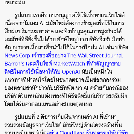
เหมาะสม
รูปแบบแรกคือ การอนุญาตให้ใช้เนื้อหาบนเว็บไซต์
เนื่องจากโมเดล AI สมัยใหม่ต้องการข้อมูลเพื่อใช้ในการ
ฝึกฝนปริมาณมหาศาล และยิ่งข้อมูลคุณภาพสูงก็จะได้
ผลลัพธ์ที่ดียิ่งขึ้นไปด้วย ยักษ์ใหญ่บางบริษัทจึงจับมือทำ
สัญญาขายเนื้อหาเพื่อนำไปใช้ในการฝึกฝน AI เช่น บริษัท
News Corp เจ้าของสื่ออย่าง The Wall Street Journal
Barron’s และเว็บไซต์
MarketWatch ที่ทำสัญญาขาย
สิทธิในการใช้เนื้อหาให้กับ OpenAI
นับเป็นหนึ่งใน
แนวทางที่น่าสนใจโดยในอนาคตอาจเป็นข้อตกลงร่วม
ของหลายสำนักข่าวกับบริษัทพัฒนา AI คล้ายกับกรณีของ
บริษัทตัวแทนนักแต่งเพลงที่ให้ลิขสิทธิ์แก่บริการสตรีมมิง
โดยได้รับค่าตอบแทนอย่างสมเหตุสมผล
รูปแบบที่ 2 คือการเก็บเงินจากเหล่า AI ที่เข้ามา
รวบรวมข้อมูลจากเว็บไซต์ ยักษ์ใหญ่ด้านโครงสร้างพื้น
ฐานบนอินเทอร์เน็ต
อย่าง Cloudflare
เริ่มทดลองให้บริษัท