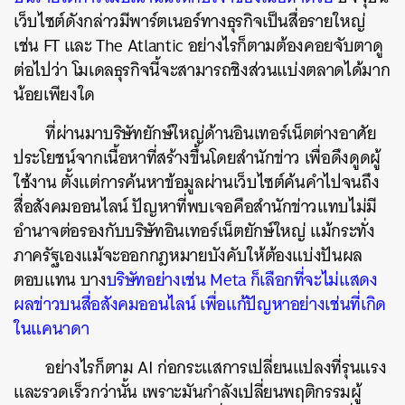
เว็บไซต์ดังกล่าวมีพาร์ตเนอร์ทางธุรกิจเป็นสื่อรายใหญ่
เช่น FT และ The Atlantic อย่างไรก็ตามต้องคอยจับตาดู
ต่อไปว่า โมเดลธุรกิจนี้จะสามารถชิงส่วนแบ่งตลาดได้มาก
น้อยเพียงใด
ที่ผ่านมาบริษัทยักษ์ใหญ่ด้านอินเทอร์เน็ตต่างอาศัย
ประโยชน์จากเนื้อหาที่สร้างขึ้นโดยสำนักข่าว เพื่อดึงดูดผู้
ใช้งาน ตั้งแต่การค้นหาข้อมูลผ่านเว็บไซต์ค้นคำไปจนถึง
สื่อสังคมออนไลน์ ปัญหาที่พบเจอคือสำนักข่าวแทบไม่มี
อำนาจต่อรองกับบริษัทอินเทอร์เน็ตยักษ์ใหญ่ แม้กระทั่ง
ภาครัฐเองแม้จะออกกฎหมายบังคับให้ต้องแบ่งปันผล
ตอบแทน บาง
บริษัทอย่างเช่น Meta ก็เลือกที่จะไม่แสดง
ผลข่าวบนสื่อสังคมออนไลน์ เพื่อแก้ปัญหาอย่างเช่นที่เกิด
ในแคนาดา
อย่างไรก็ตาม AI ก่อกระแสการเปลี่ยนแปลงที่รุนแรง
และรวดเร็วกว่านั้น เพราะมันกำลังเปลี่ยนพฤติกรรมผู้