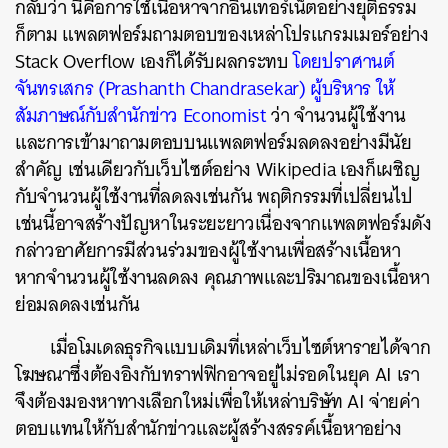
กลับว่า นี่คือการใช้เนื้อหาจากอินเทอร์เน็ตอย่างยุติธรรม
ก็ตาม แพลตฟอร์มถามตอบของเหล่าโปรแกรมเมอร์อย่าง
Stack Overflow เองก็ได้รับผลกระทบ
โดยปราศานต์
จันทรเสกร
(Prashanth Chandrasekar) ผู้บริหาร ให้
สัมภาษณ์กับสำนักข่าว Economist
ว่า จำนวนผู้ใช้งาน
และการเข้ามาถามตอบบนแพลตฟอร์มลดลงอย่างมีนัย
สำคัญ เช่นเดียวกับเว็บไซต์อย่าง Wikipedia เองก็เผชิญ
กับจำนวนผู้ใช้งานที่ลดลงเช่นกัน พฤติกรรมที่เปลี่ยนไป
เช่นนี้อาจสร้างปัญหาในระยะยาวเนื่องจากแพลตฟอร์มดัง
กล่าวอาศัยการมีส่วนร่วมของผู้ใช้งานเพื่อสร้างเนื้อหา
หากจำนวนผู้ใช้งานลดลง คุณภาพและปริมาณของเนื้อหา
ย่อมลดลงเช่นกัน
เมื่อโมเดลธุรกิจแบบเดิมที่เหล่าเว็บไซต์หารายได้จาก
โฆษณาซึ่งต้องอิงกับทราฟฟิกอาจอยู่ไม่รอดในยุค AI เรา
จึงต้องมองหาทางเลือกใหม่เพื่อให้เหล่าบริษัท AI จ่ายค่า
ตอบแทนให้กับสำนักข่าวและผู้สร้างสรรค์เนื้อหาอย่าง