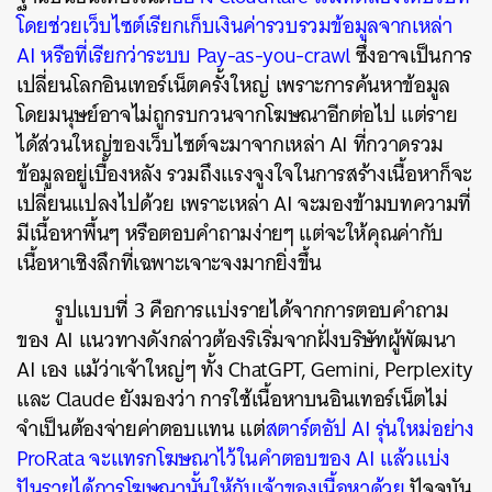
โดยช่วยเว็บไซต์เรียกเก็บเงินค่ารวบรวมข้อมูลจากเหล่า
AI หรือที่เรียกว่าระบบ Pay-as-you-crawl
ซึ่งอาจเป็นการ
เปลี่ยนโลกอินเทอร์เน็ตครั้งใหญ่ เพราะการค้นหาข้อมูล
โดยมนุษย์อาจไม่ถูกรบกวนจากโฆษณาอีกต่อไป แต่ราย
ได้ส่วนใหญ่ของเว็บไซต์จะมาจากเหล่า AI ที่กวาดรวม
ข้อมูลอยู่เบื้องหลัง รวมถึงแรงจูงใจในการสร้างเนื้อหาก็จะ
เปลี่ยนแปลงไปด้วย เพราะเหล่า AI จะมองข้ามบทความที่
มีเนื้อหาพื้นๆ หรือตอบคำถามง่ายๆ แต่จะให้คุณค่ากับ
เนื้อหาเชิงลึกที่เฉพาะเจาะจงมากยิ่งขึ้น
รูปแบบที่ 3 คือการแบ่งรายได้จากการตอบคำถาม
ของ AI แนวทางดังกล่าวต้องริเริ่มจากฝั่งบริษัทผู้พัฒนา
AI เอง แม้ว่าเจ้าใหญ่ๆ ทั้ง ChatGPT, Gemini, Perplexity
และ Claude ยังมองว่า การใช้เนื้อหาบนอินเทอร์เน็ตไม่
จำเป็นต้องจ่ายค่าตอบแทน แต่
สตาร์ตอัป AI รุ่นใหม่อย่าง
ProRata จะแทรกโฆษณาไว้ในคำตอบของ AI แล้วแบ่ง
ปันรายได้การโฆษณานั้นให้กับเจ้าของเนื้อหาด้วย
ปัจจุบัน