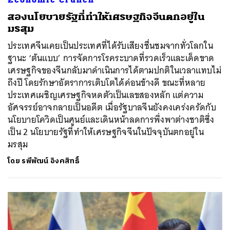
สองนโยบายรัฐที่ทำให้เศรษฐกิจจีนตกอยู่ใน
มรสุม
ประเทศจีนเคยเป็นประเทศที่ได้รับเสียงชื่นชมจากทั่วโลกใน
ฐานะ ‘ต้นแบบ’ การจัดการโรคระบาดที่รวดเร็วและเด็ดขาด
เศรษฐกิจของจีนกลับมาดำเนินการได้ตามปกติในเวลาแทบไม่
ถึงปี โดยรักษาอัตราการเติบโตได้ค่อนข้างดี ขณะที่หลาย
ประเทศเผชิญเศรษฐกิจหดตัวเป็นเลขสองหลัก แต่ความ
อัศจรรย์อาจกลายเป็นอดีต เมื่อรัฐบาลจีนยังคงเคร่งครัดกับ
นโยบายโควิดเป็นศูนย์และเดินหน้าลดการพึ่งพาต่างชาติซึ่ง
เป็น 2 นโยบายรัฐที่ทำให้เศรษฐกิจจีนในปัจจุบันตกอยู่ใน
มรสุม
โดย
รพีพัฒน์ อิงคสิทธิ์