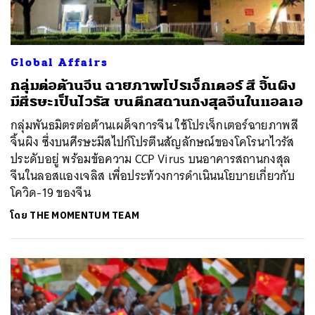
Global Affairs
กลุ่มต่อต้านจีน ฉายภาพโปรเจ็กเตอร์ สี จิ้นผิง
มีศีรษะเป็นไวรัส บนตึกสถานกงสุลจีนในแอลเอ
กลุ่มพันธมิตรต่อต้านเผด็จการจีน ใช้โปรเจ็กเตอร์ฉายภาพสี
จิ้นผิง ซึ่งบนศีรษะมีสไปก์โปรตีนสัญลักษณ์ของโคโรนาไวรัส
ประดับอยู่ พร้อมข้อความ CCP Virus บนอาคารสถานกงสุล
จีนในลอสแองเจลิส เพื่อประท้วงการดำเนินนโยบายเกี่ยวกับ
โควิด-19 ของจีน
โดย
THE MOMENTUM TEAM