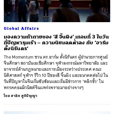
Global Affairs
มองความท้าทายของ ‘สี จิ้นผิง’ เทอมที่ 3 ในวัน
ที่ปัญหารุมเร้า – ความนิยมลดต่ำลง กับ ‘อาร์ม
ตั้งนิรันดร’
The Momentum ชวน ดร.อาร์ม ตั้งนิรันดร ผู้อำนวยการศูนย์
จีนศึกษา สถาบันเอเชียศึกษา จุฬาลงกรณ์มหาวิทยาลัย และ
อาจารย์ด้านกฎหมายและการเมืองระหว่างประเทศ คณะ
นิติศาสตร์ จุฬาฯ รีวิว 10 ปีของสี จิ้นผิง และอนาคตต่อไป ใน
วันที่ปัญหาในจีนเริ่มซับซ้อนและเริ่มมีข่าวการ ‘พลิกขั้ว’ ใน
พรรคคอมมิวนิสต์จีนแพร่งพรายมาอย่างจางๆ
โดย
สาธิต สูติปัญญา