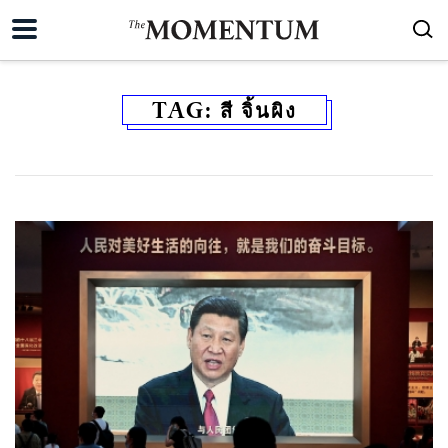
TAG:
สี จิ้นผิง