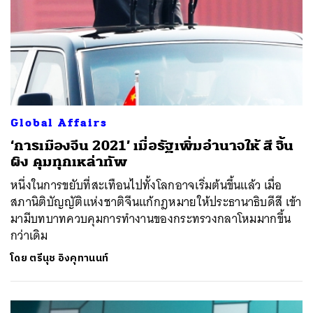
Global Affairs
‘การเมืองจีน 2021’ เมื่อรัฐเพิ่มอำนาจให้ สี จิ้น
ผิง คุมทุกเหล่าทัพ
หนึ่งในการขยับที่สะเทือนไปทั้งโลกอาจเริ่มต้นขึ้นแล้ว เมื่อ
สภานิติบัญญัติแห่งชาติจีนแก้กฎหมายให้ประธานาธิบดีสี เข้า
มามีบทบาทควบคุมการทำงานของกระทรวงกลาโหมมากขึ้น
กว่าเดิม
โดย
ตรีนุช อิงคุทานนท์
ค้นหา
SHARE
TWEET
LINE
EMAIL