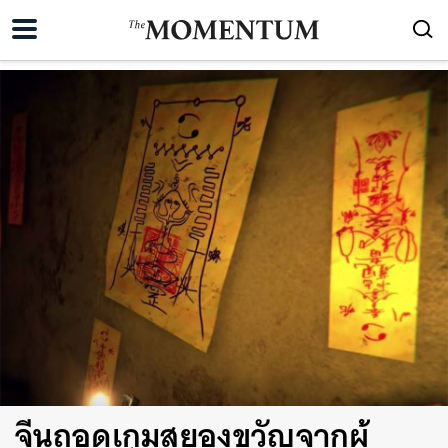
จีนถอดเกมสยองขวัญจากผู้