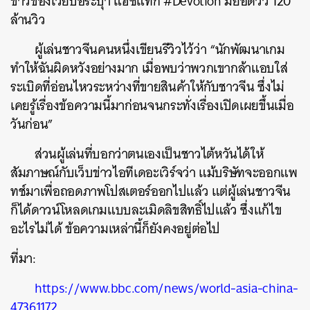
ข่าวของเว่ยป๋อระบุ่า แฮชแท็ก #Devotion มียอดวิว 120
ล้านวิว
ผู้เล่นชาวจีนคนหนึ่งเขียนรีวิวไว้ว่า “นักพัฒนาเกม
ค้นหา
ทำให้ฉันผิดหวังอย่างมาก เมื่อพบว่าพวกเขากล้าแอบใส่
SHARE
TWEET
LINE
EMAIL
ระเบิดที่อ่อนไหวระหว่างที่ขายสินค้าให้กับชาวจีน ซึ่งไม่
เคยรู้เรื่องข้อความนี้มาก่อนจนกระทั่งเรื่องเปิดเผยขึ้นเมื่อ
วันก่อน”
ส่วนผู้เล่นที่บอกว่าตนเองเป็นชาวไต้หวันได้ให้
สัมภาษณ์กับเว็บข่าวไอทีเดอะเวิร์จว่า แม้บริษัทจะออกแพ
ทช์มาเพื่อถอดภาพโปสเตอร์ออกไปแล้ว แต่ผู้เล่นชาวจีน
ก็ได้ดาวน์โหลดเกมแบบละเมิดลิขสิทธิ์ไปแล้ว ซึ่งแก้ไข
อะไรไม่ได้ ข้อความเหล่านี้ก็ยังคงอยู่ต่อไป
ที่มา:
https://www.bbc.com/news/world-asia-china-
47361172