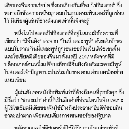
เดียของจีนจากเว่ยป๋อ ซึ่งถกเถียงกันเรื่อง ‘ไข่อีสเตอร์’ ซึ่ง
หมายถึงข้อความหรือมุกตลกในเกมคอมพิวเตอร์ที่ถูกซ่อน
ไว้ มีเพียงผู้เล่นที่ช่างสังเกตเท่านั้นจึงจะรู้
หนึ่งในโปสเตอร์ไข่อีสเตอร์ที่อยู่ในเกมมีข้อความที่
เขียนว่า “สีจิ้นผิง” ต่อจาก “วินนี่ เดอะ พูห์” ด้วยตัวอักษร
แบบโบราณ วินนี่เดอะพูห์ถูกเซนเซอร์ในเว็บเสิร์ชเอนจิ้น
และโซเชียลมีเดียของจีนมาตั้งแต่ปี 2017 หลังจากที่มี
บล็อกเกอร์คนหนึ่งเปรียบเทียบสีจิ้นผิงกับตัวละครหมีพูห์
โปสเตอร์เจ้าปัญหาปะปนร่วมกับของตกแต่งบนผนังอย่าง
แนบเนียน
ผู้เล่นยังเจอหนังสือพิมพ์เก่าที่อ้างถึงคนที่ถูกขังคุก ซึ่ง
มีชื่อว่า ‘ซาละเปา’ คำนี้ก็เป็นอีกคำที่อ่อนไหวในจีน เพราะ
ผู้ใช้โซเชียลมีเดียของจีนใช้อ้างถึงประธานาธิบดีที่ชอบกิน
ซาละเปามาก เพื่อหลบเลี่ยงการเซนเซอร์ของรัฐบาล
หลังจากเจอไข่อีสเตอร์ ผู้ใช้ก็รีวิวเกมในแง่ลบทันที