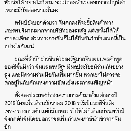
หัวเว่ยได้ อย่างไรก็ตาม จะไม่ถอดหัวเว่ยออกจากบัญชีดำ
เพราะมีภัยต่อความมั่นคง
ทรัมป์ยังบอกด้วยว่า จีนตกลงที่จะซื้อสินค้าทาง
เกษตรปริมาณมากจากบริษัทของสหรัฐ แต่เขาไม่ได้ให้
รายละเอียด ส่วนทางการจีนก็ไม่ได้ยืนยันว่าข้อเสนอนี้เป็น
อย่างไรกันแน่
ขณะที่สำนักข่าวซินหัวของรัฐบาลจีนเผยแพร่คำพูด
ของสีจิ้นผิงว่า จีนและสหรัฐฯ มีผลประโยชน์ร่วมกันอย่าง
สูง และมีความร่วมมือกันเพิ่มมากขึ้น พวกเขาไม่ควรจะ
ตกอยู่ในกับดักแห่งความขัดแย้งและการเผชิญหน้า
ทั้งสองประเทศก่อสงครามการค้ามาตั้งแต่กลางปี
2018 โดยเมื่อเดือนธันวาคม 2018 ทรัมป์และสีจิ้นผิง
เจรจาทางการค้า แต่ก็ล้มเหลว ทำให้ไม่กี่เดือนก่อนทรัมป์
จึงกดดันจีนโดยบอกว่าจะเพิ่มกำแพงภาษีนำเข้าจากจีน
ค้นหา
อีก
SHARE
TWEET
LINE
EMAIL