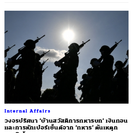
Internal Affairs
วงจรปริศนา ‘บ้านสวัสดิการทหารบก’ เงินทอน
และการหักเปอร์เซ็นต์จาก ‘ทหาร’ ต้นเหตุก