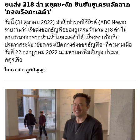
ขนส่ง 218 ลำ หยุดชะงัก ยืนยันยูเครนจัดฉาก
‘กองเรือทะเลดํา’
วันนี้ (31 ตุลาคม 2022) สำนักข่าวเอบีซีนิวส์ (ABC News)
รายงานว่า เรือส่งออกธัญพืชของยูเครนจำนวน 218 ลำ ไม่
สามารถออกจากน่านน้ำในทะเลดำได้ เนื่องจากรัสเซีย
ประกาศระงับ ‘ข้อตกลงเปิดทางส่งออกธัญพืช’ ที่ลงนามเมื่อ
วันที่ 22 กรกฎาคม 2022 ณ มหานครอิสตันบูล ประเท
ศตุรเคีย
โดย
สาธิต สูติปัญญา