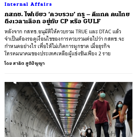
Internal Affairs
กสทช. ไฟเขียว ‘ควบรวม’ ทรู – ดีแทค คนไทย
ถึงเวลาเลือก อยู่กับ CP หรือ GULF
หลังจาก กสทช.อนุมัติให้ควบรวม TRUE และ DTAC แล้ว
จำเป็นต้องรอดูเงื่อนไขของการควบรวมต่อไปว่า กสทช.จะ
กำหนดอย่างไร เพื่อให้ไม่เกิดการผูกขาด เมื่อธุรกิจ
โทรคมนาคมของประเทศเหลือผู้แข่งขันเพียง 2 ราย
โดย
สาธิต สูติปัญญา