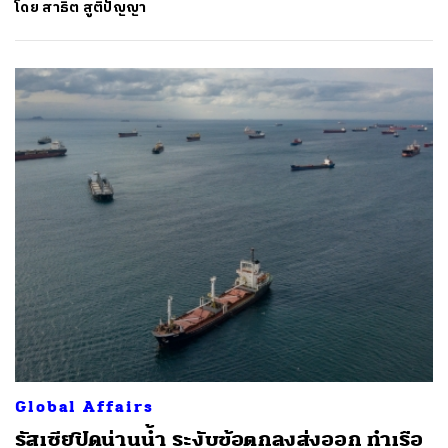
โดย
สาธิต สูติปัญญา
Global Affairs
รัสเซียปิดน่านน้ำ ระงับข้อตกลงส่งออก ทำเรือ