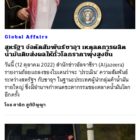
Global Affairs
สหรัฐฯ จ่อตัดสัมพันธ์ซาอุฯ เหตุลดการผลิต
น้ำมันดิบส่งผลให้ทั่วโลกราคาพุ่งสูงขึ้น
วันนี้ (12 ตุลาคม 2022) สำนักข่าวอัลจาซีรา (Aljazeera)
รายงานถ้อยแถลงของไบเดนว่าจะ ‘ประเมิน’ ความสัมพันธ์
ระหว่างสหรัฐฯ กับซาอุฯ ในฐานะประเทศผู้นำกลุ่มค้าน้ำมัน
รายใหญ่ ซึ่งมีอำนาจกำหนดชะตากรรมของตลาดน้ำมันโลก
อีกครั้ง
โดย
สาธิต สูติปัญญา