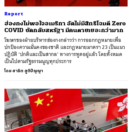
Report
ฮ่องกงไม่พอใจอเมริกา อัดไม่มีสิทธิโจมตี Zero
COVID ซัดกลับสหรัฐฯ มีคนตายเยอะกว่ามาก
โฆษกของฝ่ายบริหารฮ่องกงกล่าวว่า การออกกฎหมายเพื่อ
ปกป้องความมั่นคงของชาติ และกฎหมายมาตรา 23 เป็นแนว
ปฏิบัติ ‘ปกติและเป็นสากล’ ทางการทูตอยู่แล้ว โดยทั้งหมด
เป็นไปตามรัฐธรรมนูญทุกประการ
โดย
สาธิต สูติปัญญา