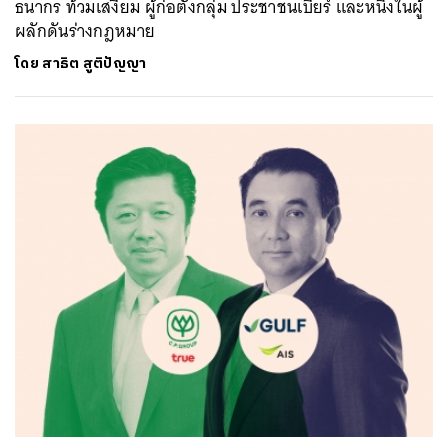
ธนากร ท้วมเสงี่ยม ผู้ก่อตั้งกลุ่ม ประชาชนเบียร์ และหนึ่งในผู้
ผลักดันร่างกฎหมาย
โดย
สาธิต สูติปัญญา