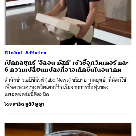
Global Affairs
เปิดกลยุทธ์ ‘อีลอน มัสก์’ เข้าซื้อทวิตเตอร์ และ
6 ความเปลี่ยนแปลงที่อาจเกิดขึ้นในอนาคต
สำนักข่าวเอบีซีนิวส์ (abc News) อธิบาย ‘กลยุทธ์’ ที่มัสก์ใช้
เพื่อครอบครองทวิตเตอร์ว่า เริ่มจากการซื้อหุ้นของ
แพลตฟอร์มนี้ทีละนิด
โดย
สาธิต สูติปัญญา
ค้นหา