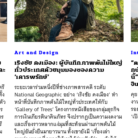
Art and Design
In
ง
เริงชัย คงเมือง: ผู้บันทึกภาพต้นไม้ใหญ่
“ต
ละ
ทั่วประเทศด้วยมุมมองของความ
กษ
‘เคารพรักษ์’
นี
จิ
รี
ระยะเวลาร่วมหนึ่งปีที่ช่างภาพสารคดี ระดับ
คุย
ั้ง
National Geographic อย่าง ‘เริงชัย คงเมือง’ ทำ
งา
ตัว
หน้าที่บันทึกภาพต้นไม้ใหญ่ทั่วประเทศให้กับ
รอย
าร
‘Gallery of Trees’ โครงการหนังสือของกลุ่มธุรกิจ
‘เ
าร
การเงินเกียรตินาคินภัทร จึงปรากฎเป็นความงดงาม
ี
และเรื่องราวหลากแง่มุมที่สะท้อนผ่านภาพต้นไม้
วม
ใหญ่อันยั่งยืนมายาวนาน ทั้งเขายังมี ‘เรื่องเล่า