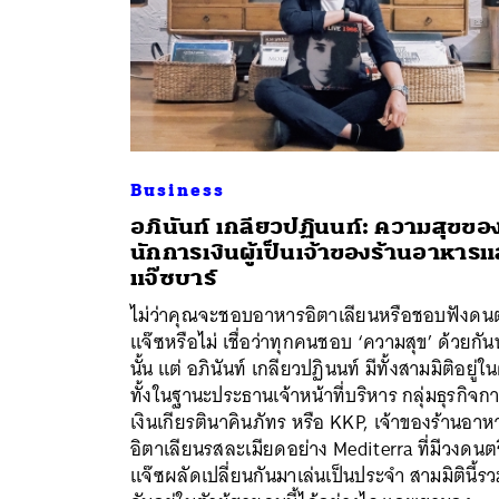
Business
อภินันท์ เกลียวปฏินนท์: ความสุขขอ
นักการเงินผู้เป็นเจ้าของร้านอาหารแ
แจ๊ซบาร์
ไม่ว่าคุณจะชอบอาหารอิตาเลียนหรือชอบฟังดนต
แจ๊ซหรือไม่ เชื่อว่าทุกคนชอบ ‘ความสุข’ ด้วยกันท
นั้น แต่ อภินันท์ เกลียวปฏินนท์ มีทั้งสามมิติอยู่ใน
ทั้งในฐานะประธานเจ้าหน้าที่บริหาร กลุ่มธุรกิจก
เงินเกียรตินาคินภัทร หรือ KKP, เจ้าของร้านอาห
อิตาเลียนรสละเมียดอย่าง Mediterra ที่มีวงดนตร
แจ๊ซผลัดเปลี่ยนกันมาเล่นเป็นประจำ สามมิตินี้ร