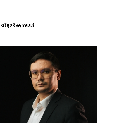
ย
ตรีนุช อิงคุทานนท์