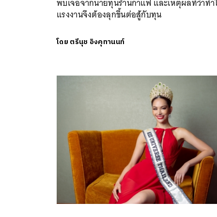
พบเจอจากนายทุนร้านกาแฟ และเหตุผลที่ว่าทำ
แรงงานจึงต้องลุกขึ้นต่อสู้กับทุน
โดย
ตรีนุช อิงคุทานนท์