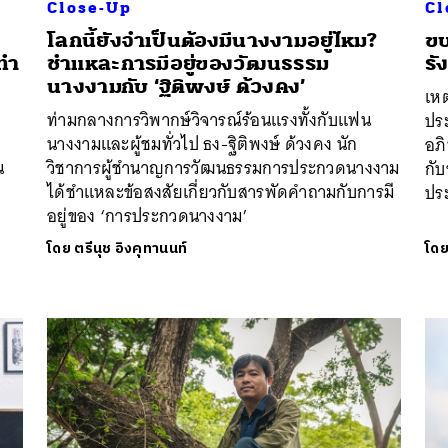
Close-Up
Cl
โลกนี้ยังจำเป็นต้องมีนางงามอยู่ไหม?
ขบ
กทำ
ชำแหละการมีอยู่ของวัฒนธรรม
รั
นางงามกับ ‘ฐิติพงษ์ ด้วงคง’
เหต
ท่ามกลางการวิพากษ์วิจารณ์ร้อนแรงทั้งกับแฟน
ประ
นหา
นางงามและผู้ชมทั่วไป ธง-ฐิติพงษ์ ด้วงคง นัก
อภิ
SHARE
TWEET
LINE
EMAIL
น
วิชาการผู้ชำนาญการวัฒนธรรมการประกวดนางงาม
กับ
ได้ชำแหละข้อสงสัยเกี่ยวกับสารพัดคำถามกับการมี
ปร
อยู่ของ ‘การประกวดนางงาม’
โดย
ตรีนุช อิงคุทานนท์
โด