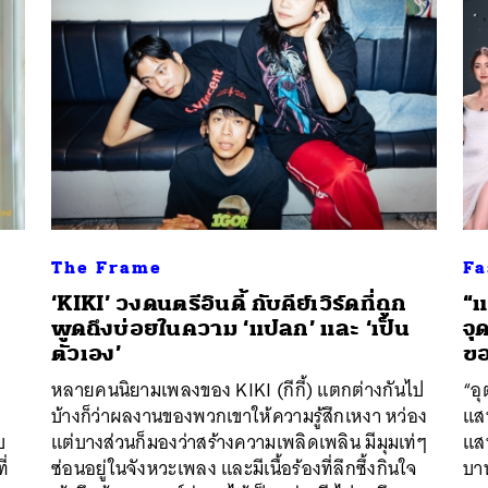
The Frame
Fa
‘KIKI’ วงดนตรีอินดี้ กับคีย์เวิร์ดที่ถูก
“แ
พูดถึงบ่อยในความ ‘แปลก’ และ ‘เป็น
จุ
ตัวเอง’
ขอ
หลายคนนิยามเพลงของ KIKI (กีกี้) แตกต่างกันไป
“อุ
บ้างก็ว่าผลงานของพวกเขาให้ความรู้สึกเหงา หว่อง
แสน
บ
แต่บางส่วนก็มองว่าสร้างความเพลิดเพลิน มีมุมเท่ๆ
แส
ี่
ซ่อนอยู่ในจังหวะเพลง และมีเนื้อร้องที่ลึกซึ้งกินใจ
บาท