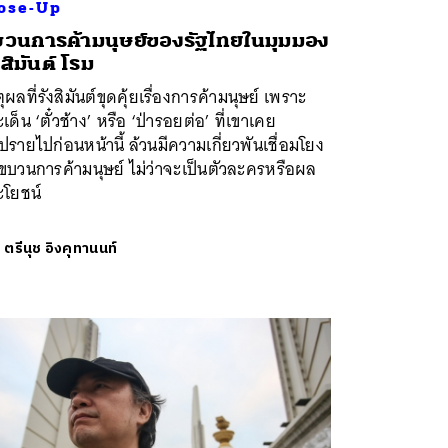
ose-Up
วนการค้ามนุษย์ของรัฐไทยในมุมมอง
งสิมันต์ โรม
ุผลที่รังสิมันต์ขุดคุ้ยเรื่องการค้ามนุษย์ เพราะ
เด็น ‘ตั๋วช้าง’ หรือ ‘ป่ารอยต่อ’ ที่เขาเคย
ปรายไปก่อนหน้านี้ ล้วนมีความเกี่ยวพันเชื่อมโยง
ขบวนการค้ามนุษย์ ไม่ว่าจะเป็นตัวละครหรือผล
ะโยชน์
ย
ตรีนุช อิงคุทานนท์