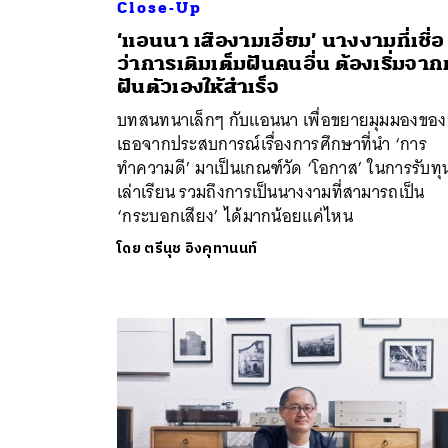
Close-Up
‘แอนนา เสืองามเอี่ยม’ นางงามที่เชื่อ
ว่าการเติมเต็มฝันคนอื่น ต้องเริ่มจา
ฝันตัวเองให้สำเร็จ
บทสนทนาเล็กๆ กับแอนนา เพื่อขยายมุมมองของ
ค้
เธอจากประสบการณ์เรื่องการศึกษาที่นำ ‘การ
ทำความดี’ มาเป็นเกณฑ์วัด ‘โอกาส’ ในการรับทุ
เล่าเรียน รวมถึงการเป็นนางงามที่สามารถเป็น
‘กระบอกเสียง’ ได้มากน้อยแค่ไหน
โดย
ตรีนุช อิงคุทานนท์