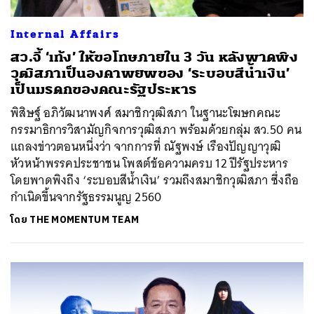
Internal Affairs
สว.จี้ ‘เท้ง’ ให้ขอโทษภายใน 3 วัน หลังพาดพิง
วุฒิสภาเป็นองคาพยพของ ‘ระบอบสีน้ำเงิน’
เป็นมรดกของคณะรัฐประหาร
พิสิษฐ์ อภิวัฒนาพงศ์ สมาชิกวุฒิสภา ในฐานะโฆษกคณะ
กรรมาธิการวิสามัญกิจการวุฒิสภา พร้อมด้วยกลุ่ม สว.50 คน
แถลงข่าวตอนหนึ่งว่า จากการที่ ณัฐพงษ์ เรืองปัญญาวุฒิ
หัวหน้าพรรคประชาชน โพสต์ข้อความครบ 12 ปีรัฐประหาร
โดยพาดพิงถึง ‘ระบอบสีน้ำเงิน’ รวมถึงสมาชิกวุฒิสภา ซึ่งถือ
กำเนิดขึ้นจากรัฐธรรมนูญ 2560
โดย
THE MOMENTUM TEAM