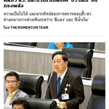
คดีฮั้ว สว. และการกำเนิดของ ‘ขวาใหม่’ อัน
ทรงพลัง
ความเป็นไปได้ และฉากทัศน์ของการตรวจสอบฮั้ว สว.
ท่ามกลางการฟาดฟันระหว่าง 'สีแดง' และ 'สีน้ำเงิน'
โดย
THE MOMENTUM TEAM