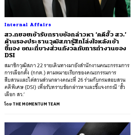
Internal Affairs
สว.ทยอยเข้ารับทราบข้อกล่าวหา ‘คดีฮั้ว สว.’
ด้านรองประธานวุฒิสภารู้สึกโล่งใจหลังเข้า
ชี้แจง ขณะที่บางส่วนกังวลกับการทำงานของ
DSI
สมาชิกวุฒิสภา 22 รายเดินทางมายังสำนักงานคณะกรรมการ
การเลือกตั้ง (กกต.) ตามหมายเรียกของคณะกรรมการ
สืบสวนและไต่สวนส่วนกลางคณะที่ 26 ร่วมกับกรมสอบสวน
คดีพิเศษ (DSI) เพื่อรับทราบข้อกล่าวหาและชี้แจงกรณี ‘ฮั้ว
เลือก สว.’
ค้นหา
โดย
THE MOMENTUM TEAM
SHARE
TWEET
LINE
EMAIL