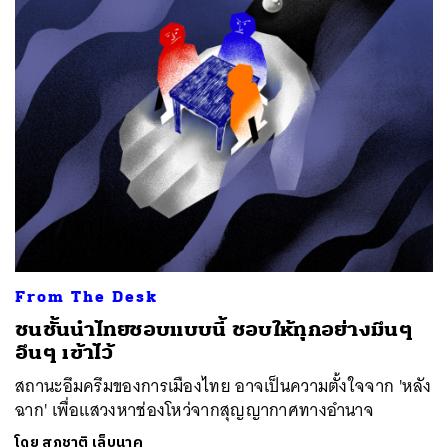
From The Desk
ชนชั้นนำไทยชอบแบบนี้ ชอบให้ทุกอย่างมึนๆ
อึนๆ เข้าไว้
สถานะอึมครึมของการเมืองไทย อาจเป็นความตั้งใจจาก 'หลัง
ฉาก' เพื่อแสวงหาช่องโหว่จากสุญญากาศทางอำนาจ
โดย
สุภชาติ เล็บนาค