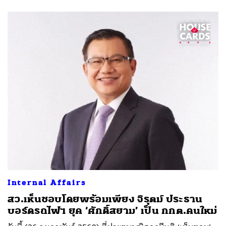
Internal Affairs
สว.เห็นชอบโดยพร้อมเพียง จิรุตม์ ประธาน
บอร์ดรถไฟฯ ยุค ‘ศักดิ์สยาม’ เป็น กกต.คนใหม่