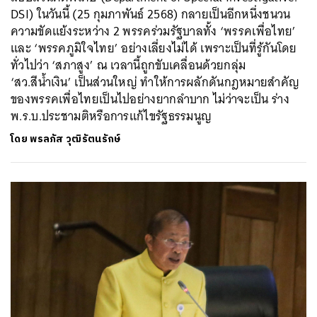
DSI) ในวันนี้ (25 กุมภาพันธ์ 2568) กลายเป็นอีกหนึ่งชนวน
ความขัดแย้งระหว่าง 2 พรรคร่วมรัฐบาลทั้ง ‘พรรคเพื่อไทย’
และ ‘พรรคภูมิใจไทย’ อย่างเลี่ยงไม่ได้ เพราะเป็นที่รู้กันโดย
ทั่วไปว่า ‘สภาสูง’ ณ เวลานี้ถูกขับเคลื่อนด้วยกลุ่ม
‘สว.สีน้ำเงิน’ เป็นส่วนใหญ่ ทำให้การผลักดันกฎหมายสำคัญ
ของพรรคเพื่อไทยเป็นไปอย่างยากลำบาก ไม่ว่าจะเป็น ร่าง
พ.ร.บ.ประชามติหรือการแก้ไขรัฐธรรมนูญ
โดย
พรลภัส วุฒิรัตนรักษ์