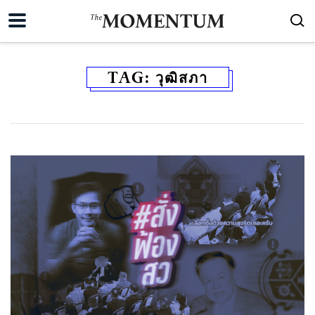
TAG:
วุฒิสภา