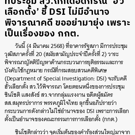
ที่ประชุม สว.ถกเดือดกรณี ‘ฮั้ว
เลือกตั้ง’ ชี้ DSI ไม่มีอำนาจ
พิจารณาคดี ขออย่ามายุ่ง เพราะ
เป็นเรื่องของ กกต.
วันนี้ (4 มีนาคม 2568) ที่อาคารรัฐสภา มีการประชุม
วุฒิสภาครั้งที่​ 20 (สมัยสามัญ​ประจำปี​ครั้ง​ที่​ 2) วาระ
พิจารณาญัตติปัญหาด้านกระบวนการยุติธรรมและการ
บังคับใช้กฎหมาย กรณีที่กรมสอบสวนคดีพิเศษ
(Department of Special Investigation: DSI) จะรับคดี
ฮั้วเลือกตั้ง สว.ไว้พิจารณา โดยตอนหนึ่งของการประชุม
ชินโชติ แสงสังข์ สว.จากกลุ่มแรงงาน อดีตผู้สมัคร
สส.สมุทรปราการ พรรคภูมิใจไทย ลุกขึ้นอภิปรายว่า
กระบวนการดังกล่าวไม่ใช่อำนาจของ DSI เพราะการเลือก
ตั้งเป็นอำนาจของคณะกรรมการการเลือกตั้ง (กกต.)
ชินโชติกล่าวว่า จุดเริ่มต้นของคำร้องส่วนใหญ่มาจาก