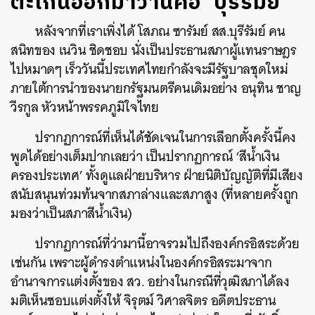
ตะโกนออกมาว่านี่คือ ‘บุรีรัมย์’
หลังจากที่เราเพิ่งได้ โสภณ ซารัมย์ สส.บุรีรัมย์ คน
สนิทของ เนวิน ชิดชอบ นั่งเป็นประธานสภาผู้แทนราษฎร
ไปหมาดๆ เร็ววันนี้ประเทศไทยกำลังจะมีรัฐบาลชุดใหม่
ภายใต้การนำของนายกรัฐมนตรีคนเดิมอย่าง อนุทิน ชาญ
วีรกูล หัวหน้าพรรคภูมิใจไทย
ปรากฏการณ์ที่เห็นได้ชัดเจนในการเลือกตั้งครั้งนี้คง
พูดได้อย่างเต็มปากเลยว่า เป็นปรากฏการณ์ ‘สีน้ำเงิน
ครองประเทศ’ ทั้งดูแลฝ่ายบริหาร ฝ่ายนิติบัญญัติที่มีเสียง
สนับสนุนท่วมท้นจากสภาล่างและสภาสูง (ที่หลายครั้งถูก
มองว่าเป็นสภาสีน้ำเงิน)
ปรากฏการณ์ที่ว่ามานี้อาจรวมไปถึงองค์กรอิสระด้วย
เช่นกัน เพราะผู้ดำรงตำแหน่งในองค์กรอิสระมาจาก
อำนาจการแต่งตั้งของ สว. อย่างในกรณีที่วุฒิสภาได้ลง
มติเห็นชอบแต่งตั้งให้ จิรุตม์ วิศาลจิตร อดีตประธาน