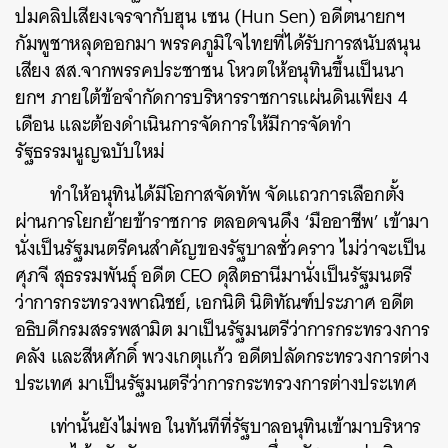
ปมคลิปเสียงเจรจากับฮุน เซน (Hun Sen) อดีตนายกฯ
กัมพูชาหลุดออกมา พรรคภูมิใจไทยที่ได้รับการสนับสนุน
เสียง สส.จากพรรคประชาชน โหวตให้อนุทินขึ้นเป็นนา
ยกฯ ภายใต้ข้อจำกัดการบริหารราชการแผ่นดินเพียง 4
เดือน และต้องดำเนินการจัดการให้มีการจัดทำ
รัฐธรรมนูญฉบับใหม่
ทำให้อนุทินได้มีโอกาสจัดทัพ จัดแถวการเลือกตั้ง
ผ่านการโยกย้ายข้าราชการ ตลอดจนดึง ‘มืออาชีพ’ เข้ามา
นั่งเป็นรัฐมนตรีคนสำคัญของรัฐบาลชั่วคราว ไม่ว่าจะเป็น
ศุภจี สุธรรมพันธุ์ อดีต CEO ดุสิตธานีมานั่งเป็นรัฐมนตรี
ว่าการกระทรวงพาณิชย์, เอกนิติ นิติทัณฑ์ประภาศ อดีต
อธิบดีกรมสรรพสามิต มาเป็นรัฐมนตรีว่าการกระทรวงการ
คลัง และสีหศักดิ์ พวงเกตุแก้ว อดีตปลัดกระทรวงการต่าง
ประเทศ มาเป็นรัฐมนตรีว่าการกระทรวงการต่างประเทศ
เท่านั้นยังไม่พอ ในทันทีที่รัฐบาลอนุทินเข้ามาบริหาร