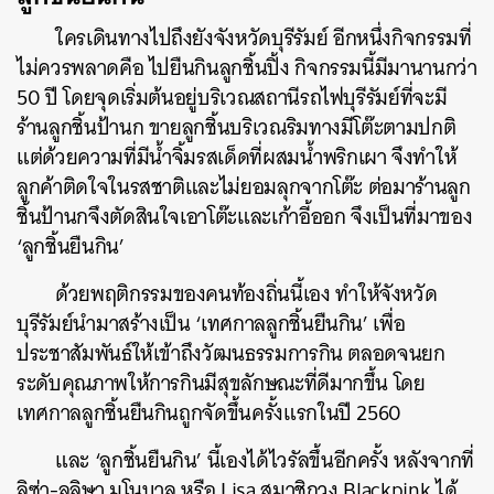
ใครเดินทางไปถึงยังจังหวัดบุรีรัมย์ อีกหนึ่งกิจกรรมที่
ไม่ควรพลาดคือ ไปยืนกินลูกชิ้นปิ้ง กิจกรรมนี้มีมานานกว่า
50 ปี โดยจุดเริ่มต้นอยู่บริเวณสถานีรถไฟบุรีรัมย์ที่จะมี
ร้านลูกชิ้นป้านก ขายลูกชิ้นบริเวณริมทางมีโต๊ะตามปกติ
แต่ด้วยความที่มีน้ำจิ้มรสเด็ดที่ผสมน้ำพริกเผา จึงทำให้
ลูกค้าติดใจในรสชาติและไม่ยอมลุกจากโต๊ะ ต่อมาร้านลูก
ชิ้นป้านกจึงตัดสินใจเอาโต๊ะและเก้าอี้ออก จึงเป็นที่มาของ
‘ลูกชิ้นยืนกิน’
ด้วยพฤติกรรมของคนท้องถิ่นนี้เอง ทำให้จังหวัด
บุรีรัมย์นำมาสร้างเป็น ‘เทศกาลลูกชิ้นยืนกิน’ เพื่อ
ประชาสัมพันธ์ให้เข้าถึงวัฒนธรรมการกิน ตลอดจนยก
ระดับคุณภาพให้การกินมีสุขลักษณะที่ดีมากขึ้น โดย
เทศกาลลูกชิ้นยืนกินถูกจัดขึ้นครั้งแรกในปี 2560
และ ‘ลูกชิ้นยืนกิน’ นี้เองได้ไวรัลขึ้นอีกครั้ง หลังจากที่
ลิซ่า-ลลิษา มโนบาล หรือ Lisa สมาชิกวง Blackpink ได้