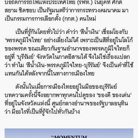
บอร์ดการรถไฟแห่งประเทศไทย (รฟท.) ในยุคที่ ศักดิ์
สยาม ชิดชอบ เป็นรัฐมนตรีว่าการกระทรวงคมนาคม มา
เป็นกรรมการการเลือกตั้ง (กกต.) คนใหม่
เป็นที่รู้กันโดยทั่วไปว่า คำว่า ‘สีน้ำเงิน’ เชื่อมโยงกับ
‘พรรคภูมิใจไทย’ อย่างเลี่ยงไม่ได้ เพราะเป็นสีที่อยู่ในโลโก้
ของพรรค ขณะเดียวกันฐานอำนาจของพรรคภูมิใจไทยก็
อยู่ที่ ‘บุรีรัมย์’ จังหวัดในภาคอีสานใต้ จึงไม่ใช่เรื่องแปลก
ว่า ทำไม ‘สีน้ำเงิน-พรรคภูมิใจไทย-บุรีรัมย์’ จึงเป็นคำที่ใช้
แทนกันได้หลังจากนี้ในทางการเมืองไทย
ดังนั้นในเมื่อการเมืองไทยอยู่ในมือของบุรีรัมย์
บทความครั้งนี้จึงอยากพาทุกคนไปดูของ ‘ของดี ของเด่น’
ที่อยู่ในจังหวัดแห่งนี้ ศูนย์กลางอำนาจของรัฐบาลอนุทิน
ว่า มีอะไรที่เป็นที่รู้จักไปทั่วกันบ้าง