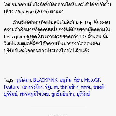
ไทยจนกลายเป็นไวร้ลทั่วโลกออนไลน์ และได้ปล่อยอัลบั้ม
เดี่ยว
Alter Ego
(2025)
ตามมา
สำหรับลิซ่าเองถือเป็นหนึ่งในศิลปิน K-Pop ที่ประสบ
ความสำเร็จมากที่สุดคนหนึ่ง การันตีโดยยอดผู้ติดตามใน
Instagram สูงสุดในวงการด้วยยอดกว่า 107 ล้านคน นั่น
จึงเป็นเหตุผลที่ลิซ่าได้กลายเป็นมากกว่าไอคอนของ
บุรีรัมย์และไอคอนของประเทศไทยไปเสียแล้ว
Tags:
วุฒิสภา
,
BLACKPINK
,
อนุทิน
,
ลิซ่า
,
MotoGP
,
Feature
,
เขากระโดง
,
รัฐบาล
,
สนามช้าง
,
ททท.
,
ของดี
บุรีรัมย์
,
พรรคภูมิใจไทย
,
ลูกชิ้นยืนกิน
,
บุรีรัมย์