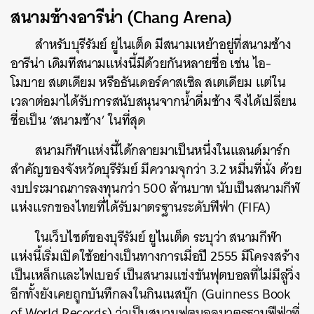
สนามช้างอารีน่า (Chang Arena)
สำหรับบุรีรัมย์ ยูไนเต็ด มีสนามเหย้าอยู่ที่สนามช้าง
ค้นหา
อารีน่า เดิมทีสนามแห่งนี้มีด้วยกันหลายชื่อ เช่น ไอ-
SHARE
TWEET
LINE
EMAIL
โมบาย สเตเดียม หรือธันเดอร์คาสเซิล สเตเดียม แต่ใน
เวลาต่อมาได้รับการสนับสนุนจากน้ำดื่มช้าง จึงได้เปลี่ยน
ชื่อเป็น ‘สนามช้าง’ ในที่สุด
สนามกีฬาแห่งนี้ได้กลายมาเป็นหนึ่งในแลนด์มาร์ก
สำคัญของจังหวัดบุรีรัมย์ มีความจุกว่า 3.2 หมื่นที่นั่ง ด้วย
งบประมาณการลงทุนกว่า 500 ล้านบาท นับเป็นสนามกีฬ
แห่งแรกของไทยที่ได้รับมาตรฐานระดับฟีฟ่า (FIFA)
ในเว็บไซต์ของบุรีรัมย์ ยูไนเต็ด ระบุว่า สนามกีฬา
แห่งนี้เริ่มเปิดใช้อย่างเป็นทางการเมื่อปี 2555 มีโครงสร้าง
เป็นเหล็กและไฟเบอร์ เป็นสนามแข่งขันฟุตบอลที่ไม่มีลู่วิ่ง
อีกทั้งยังเคยถูกบันทึกลงในกินเนสบุ๊ก (Guinness Book
of World Records) ว่าเป็นสนามฟุตบอลมาตรฐานฟีฟ่าที่