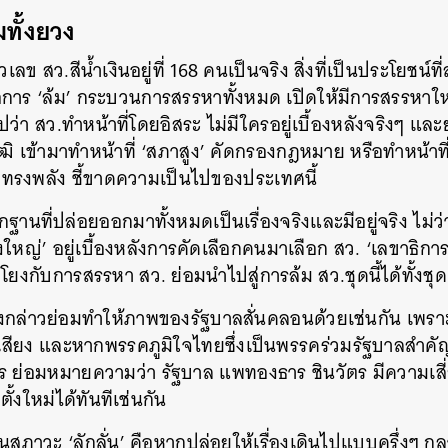
มทั้งยวง
วเลข สว.สีน้ำเงินอยู่ที่ 168 คนเป็นจริง สิ่งที่เป็นประโยชน์ท
การ ‘ล้ม’ กระบวนการสรรหาทั้งหมด เปิดให้มีการสรรหาใหม
ไปว่า สว.ทำหน้าที่โดยอิสระ ไม่มีใครอยู่เบื้องหลังจริงๆ แล
ยวุฒิ เข้ามาทำหน้าที่ ‘สภาสูง’ คัดกรองกฎหมาย หรือทำหน้า
าจทรงพลัง ชี้ขาดความเป็นไปของประเทศนี้
กฐานที่ปล่อยออกมาทั้งหมดเป็นเรื่องจริงและมีอยู่จริง ไม่ว
ใหญ่’ อยู่เบื้องหลังการคัดเลือกคนมาเลือก สว. ‘เลขาธิก
มโยงกับการสรรหา สว. ย่อมนำไปสู่การล้ม สว.ชุดนี้ได้ทั้งชุด
ังกล่าวย่อมทำให้ภาพของรัฐบาลสั่นคลอนด้วยเช่นกัน เพรา
 เสียง และหากพรรคภูมิใจไทยซึ่งเป็นพรรคร่วมรัฐบาลสำคั
ไร ย่อมหมายความว่า รัฐบาล แพทองธาร ชินวัตร มีความเสี่ย
้งใหม่ได้ทันทีเช่นกัน
ป็นสภาวะ ‘ลักลั่น’ คือหากปล่อยให้เรื่องเดินไปแบบครึ่งๆ