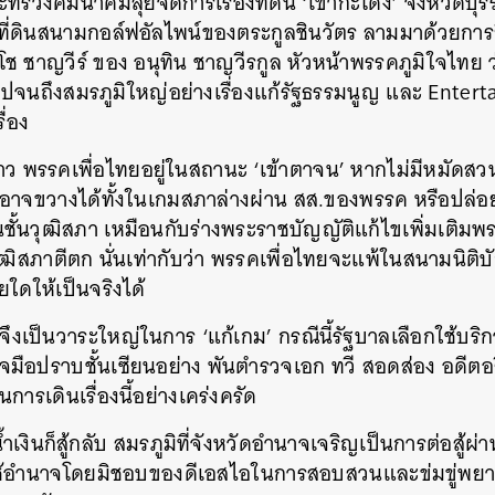
กระทรวงคมนาคมลุยจัดการเรื่องที่ดิน ‘เขากะโดง’ จังหวัดบุร
ที่ดินสนามกอล์ฟอัลไพน์ของตระกูลชินวัตร ลามมาด้วยการย
ช ชาญวีร์ ของ อนุทิน ชาญวีรกูล หัวหน้าพรรคภูมิใจไทย 
อยไปจนถึงสมรภูมิใหญ่อย่างเรื่องแก้รัฐธรรมนูญ และ Enter
ื่อง
าว พรรคเพื่อไทยอยู่ในสถานะ ‘เข้าตาจน’ หากไม่มีหมัดส
อาจขวางได้ทั้งในเกมสภาล่างผ่าน สส.ของพรรค หรือปล่อ
ชั้นวุฒิสภา เหมือนกับร่างพระราชบัญญัติแก้ไขเพิ่มเติ
ฒิสภาตีตก นั่นเท่ากับว่า พรรคเพื่อไทยจะแพ้ในสนามนิติบัญ
ใดให้เป็นจริงได้
 สว.จึงเป็นวาระใหญ่ในการ ‘แก้เกม’ กรณีนี้รัฐบาลเลือกใช้
จมือปราบชั้นเซียนอย่าง พันตำรวจเอก ทวี สอดส่อง อดี
การเดินเรื่องนี้อย่างเคร่งครัด
ำเงินก็สู้กลับ สมรภูมิที่จังหวัดอำนาจเจริญเป็นการต่อสู้ผ
ช้อำนาจโดยมิชอบของดีเอสไอในการสอบสวนและข่มขู่พยาน 