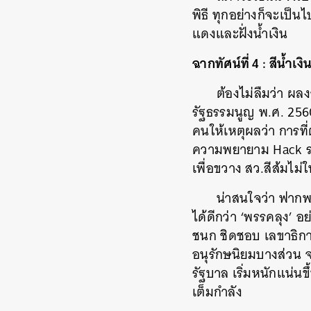
พิธี ทุกอย่างก็จะเป็น
แดงและฝั่งน้ำเงิน
ฉากทัศน์ที่ 4 : สีน้ำเ
ต้องไม่ลืมว่า ผล
รัฐธรรมนูญ พ.ศ. 2560
คนให้เหตุผลว่า การที่
ความพยายาม Hack ระบบ
เพื่อขวาง สว.สีส้มไม
น่าสนใจว่า ฟากพร
ได้ดีกว่า ‘พรรคลุง’
ชนก ชิดชอบ เลขาธิการพ
อนุรักษนิยมบางส่วน จน
รัฐบาล เริ่มหนักแน่น
เต็มกำลัง