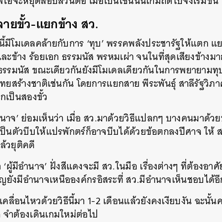
สไอจะหยุดสอบสวนต่อ เมื่อเป็นเช่นนั้นเกมถัดไปจึงเริ่มขึ้น
SHARE
TWEET
LINE
EMAIL
สลายขั้ว-แยกข้าง สว.
งนี้มีโมเดลคล้ายกับการ ‘ทุบ’ พรรคพลังประชารัฐให้แตก แ
ละข้าง ร้อยเอก ธรรมนัส พรหมเผ่า จนในที่สุดเสียงข้างมาก
ธรรมนัส ขณะเดียวกันยังมีโมเดลเดียวกันในการพยายามทุ
ทยสร้างชาติเช่นกัน โดยการแยกสาย พีระพันธุ์ สาลีรัฐวิภ
เป็นสองขั้ว
อำนาจ’ ย่อมเห็นว่า เมื่อ สว.มาด้วยวิธีแปลกๆ บางคนมาด
เป็นตัวบีบให้แปรพักตร์ก็อาจบีบได้ด้วยข้อตกลงปีศาจ ให้ ส
ล้วยุติคดี
ว่า ‘ผู้มีอำนาจ’ ฝั่งสีแดงจะมี สว.ในมือ เรื่องต่างๆ ที่ต้องอาศ
ัญยังมีอำนาจเหนือองค์กรอิสระที่ สว.มีอำนาจเห็นชอบได้อี
เคลื่อนไหวด้วยวิธีนี้มา 1-2 เดือนแล้วยังคงเงียบงัน ฉะนั้
็จ จำต้องเดินเกมใหม่ต่อไป