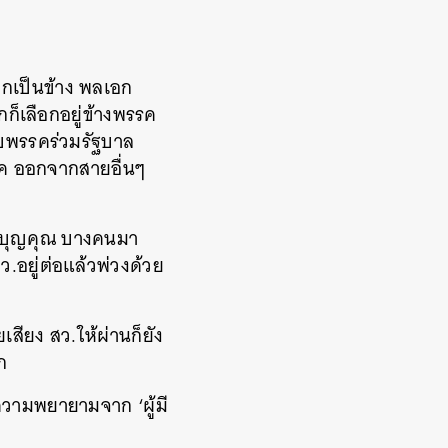
ยกเป็นข้าง พลเอก
ก็เลือกอยู่ข้างพรรค
บพรรคร่วมรัฐบาล
าค ออกจากสายอื่นๆ
้วยบุญคุณ บางคนมา
ว.อยู่ต่อแล้วพ่วงด้วย
ัยเสียง สว.ให้ผ่านก็ยัง
ก
นความพยายามจาก ‘ผู้มี