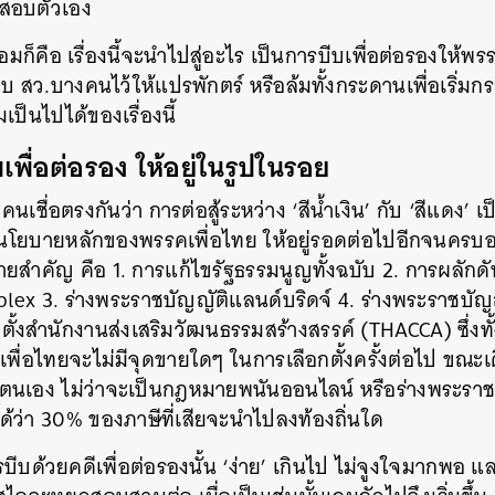
่นสอบตัวเอง
มก็คือ เรื่องนี้จะนำไปสู่อะไร เป็นการบีบเพื่อต่อรองให้พร
็บ สว.บางคนไว้ให้แปรพักตร์ หรือล้มทั้งกระดานเพื่อเริ่
เป็นไปได้ของเรื่องนี้
ีบเพื่อต่อรอง ให้อยู่ในรูปในรอย
นเชื่อตรงกันว่า การต่อสู้ระหว่าง ‘สีน้ำเงิน’ กับ ‘สีแดง’
’ นโยบายหลักของพรรคเพื่อไทย ให้อยู่รอดต่อไปอีกจนครบอ
ายสำคัญ คือ 1. การแก้ไขรัฐธรรมนูญทั้งฉบับ 2. การผลักด
x 3. ร่างพระราชบัญญัติแลนด์บริดจ์ 4. ร่างพระราชบัญญั
ตั้งสำนักงานส่งเสริมวัฒนธรรมสร้างสรรค์ (THACCA) ซึ่ง
รคเพื่อไทยจะไม่มีจุดขายใดๆ ในการเลือกตั้งครั้งต่อไป ขณะ
นเอง ไม่ว่าจะเป็นกฎหมายพนันออนไลน์ หรือร่างพระราชบ
ได้ว่า 30% ของภาษีที่เสียจะนำไปลงท้องถิ่นใด
บีบด้วยคดีเพื่อต่อรองนั้น ‘ง่าย’ เกินไป ไม่จูงใจมากพอ แ
นหา