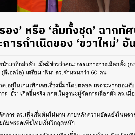
อรอง’ หรือ ‘ล้มทั้งชุด’ ฉากทั
ละการกำเนิดของ ‘ขวาใหม่’ อ
หน้ามาอีกลำดับ เมื่อมีข่าวว่าคณะกรรมการการเลือกตั้ง (กกต
ดีเอสไอ) เตรียม ‘ฟัน’ สว.จำนวนกว่า 60 คน
ี้ กกต.อยู่ในเกมเพิกเฉยเรื่องนี้มาโดยตลอด เพราะหากยอมรับ
 ‘ฮั้ว’ เกิดขึ้นจริง กกต.ในฐานะผู้จัดการเลือกตั้ง สว.เมื่อ
การจัดการ สว.เพิ่งเริ่มต้นไม่นาน ภายหลังความขัดแย้งในห
ยกับพรรคเพื่อไทยเริ่มวิกฤตหนัก