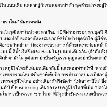
ไปในแบบเดิม แต่หากสู้กันจนหมดหน้าตัก สุดท้ายน่าจะอยู่ในส
งิน ‘ขวาใหม่’ อันทรงพลัง
งานในวุฒิสภาในห้วงเวลาเกือบ 1 ปีที่ผ่านมาของ สว.ชุดนี้
 และปกป้องสถาบันพระมหากษัตริย์อย่างสุดหัวใจ ผู้มีอำนาจ
ต้องขนกันเข้ามา Hack กระบวนการ ก็ด้วยเพราะก่อนหน้านี้ฝั่
นี้ สีน้ำเงินจึงต้อง Hack ในรูปแบบเดียวกัน (สำทับด้วย
่ให้เข้ามานั่งในวุฒิสภา ปกป้องรัฐธรรมนูญและปกป้องสถาบัน
รคภูมิใจไทยก็เล่นบทเดียวกันนี้ และคอยทำหน้าที่ ‘คานอ
 อย่างพรรครวมไทยสร้างชาติเสียอีก การประกาศบนเวทีสภา
รรคภูมิใจไทย อย่างเสียงดังฟังชัดว่า ‘ไม่เอาคาสิโน’ ยิ่งท
ทำให้ Positioning เดิมของพรรคภูมิใจไทยที่เป็น ‘ปลาไหล’ 
ขึ้นในการเป็นพรรค ‘ขวาใหม่’ ที่มีจุดยืนชัดเจน และเป็นพร