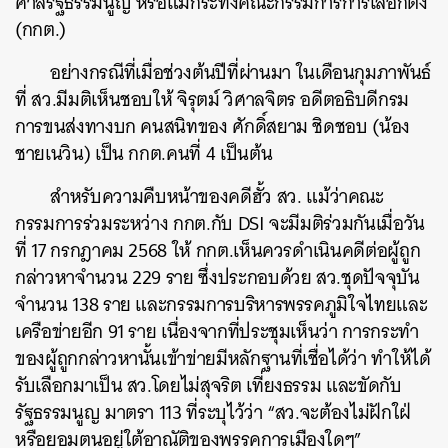
ศาลรัฐธรรมนูญ หรือแม้กระทั่งคณะกรรมการการเลือกตั้ง
(กกต.)
อย่างกรณีที่เมื่อช่วงต้นปีที่ผ่านมา ในเดือนกุมภาพันธ์
ที่ สว.มีมติเห็นชอบให้ จิรุตม์ วิศาลจิตร อดีตอธิบดีกรม
การขนส่งทางบก คนสนิทของ ศักดิ์สยาม ชิดชอบ (น้อง
ชายเนวิน) เป็น กกต.คนที่ 4 เป็นต้น
สำหรับความคืบหน้าของคดีฮั้ว สว. แม้ว่าคณะ
กรรมการร่วมระหว่าง กกต.กับ DSI จะมีมติร่วมกันเมื่อวัน
ที่ 17 กรกฎาคม 2568 ให้ กกต.เห็นควรดำเนินคดีต่อผู้ถูก
กล่าวหาจำนวน 229 ราย ซึ่งประกอบด้วย สว.ชุดปัจจุบัน
จำนวน 138 ราย และกรรมการบริหารพรรคภูมิใจไทยและ
เครือข่ายอีก 91 ราย เนื่องจากที่ประชุมเห็นว่า การกระทำ
ของผู้ถูกกล่าวหานั้นเข้าข่ายมีหลักฐานที่เชื่อได้ว่า ทำให้ได้
รับเลือกมาเป็น สว.โดยไม่สุจริต เที่ยงธรรม และขัดกับ
รัฐธรรมนูญ มาตรา 113 ที่ระบุไว้ว่า “สว.จะต้องไม่ฝักใฝ่
หรือยอมตนอยู่ใต้อาณัติของพรรคการเมืองใดๆ”