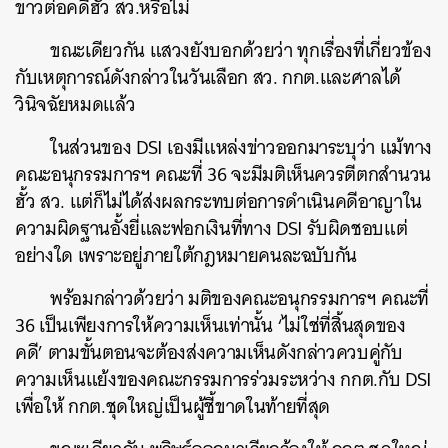
ขาวต่อคดีฮั้ว สว.หรือไม่
ขณะเดียวกัน แสวงยังบอกด้วยว่า ทุกเรื่องที่เกี่ยวข้อง
กับเหตุการณ์ดังกล่าวในวันเลือก สว. กกต.และศาลได้
วินิจฉัยหมดแล้ว
ในส่วนของ DSI เองมีแหล่งข่าวออกมาระบุว่า แม้ทาง
คณะอนุกรรมการฯ คณะที่ 36 จะมีมติเห็นควรตีตกสำนวน
ฮั้ว สว. แต่ก็ไม่ได้ส่งผลกระทบต่อการดำเนินคดีอาญาใน
ความผิดฐานอั้งยี่และฟอกเงินที่ทาง DSI รับผิดชอบแต่
อย่างใด เพราะอยู่ภายใต้กฎหมายคนละฉบับกัน
พร้อมกล่าวด้วยว่า มติของคณะอนุกรรมการฯ คณะที่
36 เป็นเพียงการให้ความเห็นเท่านั้น ‘ไม่ใช่ที่สิ้นสุดของ
คดี’ ตามขั้นตอนจะต้องส่งความเห็นดังกล่าวควบคู่กับ
ค้นหา
ความเห็นแย้งของคณะกรรมการร่วมระหว่าง
กกต.กับ DSI
SHARE
TWEET
LINE
EMAIL
เพื่อให้ กกต.ชุดใหญ่เป็นผู้ชี้ขาดในท้ายที่สุด