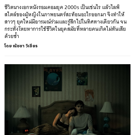
ชีวิตนางเอกหนังรอมคอมยุค 2000s เป็นเช่นไร แล้วไลฟ์
สไตล์ของผู้หญิงในภาพยนตร์สะท้อนอะไรออกมา จึงทำให้
สาวๆ ยุคใหม่มีอารมณ์ร่วมและรู้สึกไปในทิศทางเดียวกัน จน
กระทั่งโหยหาการใช้ชีวิตในยุคสมัยที่หลายคนเกิดไม่ทันเสีย
ด้วยซ้ำ
โดย
ณัชชา วิเชียร