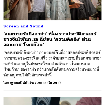
Screen and Sound
‘จดหมายรักถึงอาม่า’ เรื่องราวประวัติศาสตร์
ชาวจีนโพ้นทะเล ที่ซ่อน ‘ความคิดถึง’ ผ่าน
จดหมาย ‘โพยก๊วน’
‘จดหมายรักถึงอาม่า’ ภาพยนตร์จีนที่ถ่ายทอดประวัติศาสตร์
การอพยพของชาวจีนแต้จิ๋ว ว่าด้วยหลานชายที่ออกตามหาอา
กงที่ย้ายมาอยู่ในประเทศไทย ผ่านเรื่องราวในจดหมาย
‘โพยก๊วน’ ของอาม่า ทว่าเขากลับค้นพบความจริงบางอย่างที่
ซ่อนอยู่ภายใต้ตัวอักษรเหล่านี้
โดย
ญาณ์นรี พิทักษ์พรไพศาล (Intern)