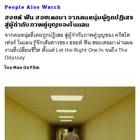
People Also Watch
ฮอยต์ ฟัน ฮอยเตอมา จากคนหนุ่มผู้ถูกปฏิเสธ
สู่ผู้กำกับภาพคู่บุญของโนแลน
จากคนหนุ่มที่เคยถูกปฏิเสธ สู่ผู้กำกับภาพคู่บุญของ คริสโต
เฟอร์ โนแลน รู้จักเส้นทางของ ฮอยต์ ฟัน ฮอยเตอมา ผ่านผล
งานที่เปลี่ยนชีวิต ตั้งแต่ Let the Right One In จนถึง The
Odyssey
โดย
Man On Film