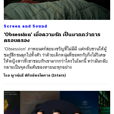
Screen and Sound
‘Obsession’ เมื่อความรัก เป็นมากกว่าการ
ครอบครอง
‘Obsession’ ภาพยนตร์สยองขวัญที่ไม่มีผี แต่กลับชวนให้ผู้
ชมรู้สึกขนลุกไปทั้งตัว ว่าด้วยเด็กหนุ่มที่ขอพรกับกิ่งไม้วิเศษ
ให้หญิงสาวที่เขาชอบรักเขามากกว่าใครในโลกนี้ ทว่ามันกลับ
กลายเป็นจุดเริ่มต้นของหายนะทุกอย่าง
โดย
ญาณ์นรี พิทักษ์พรไพศาล (Intern)
ค้นหา
SHARE
TWEET
LINE
EMAIL