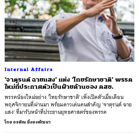
Internal Affairs
‘จาตุรนต์ ฉายแสง’ แห่ง ‘ไทยรักษาชาติ’ พรรค
ใหม่ที่ประกาศตัวเป็นฝ่ายค้านของ คสช.
พรรคน้องใหม่อย่าง 'ไทยรักษาชาติ' เพิ่งเปิดตัวเมื่อเดือน
พฤศจิกายนที่ผ่านมา พร้อมดาวเด่นคนสำคัญ 'จาตุรนต์ ฉาย
แสง' ที่มารับหน้าที่ประธานยุทธศาสตร์ของพรรค
โดย
อรพิณ ยิ่งยงพัฒนา