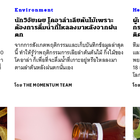
Environment
He
นักวิจัยเผย โคอาล่าเลียต้นไม้เพราะ
ผู
ต้องการดื่มน้ำที่ไหลลงมาหลังจากฝน
กร
ตก
ติ
จากการสังเกตพฤติกรรมและเก็บบันทึกข้อมูลล่าสุด
ทีม
40
นี้ ทำให้รู้ว่าพฤติกรรมการเลียลำต้นต้นไม้ กิ่งไม้ของ
แล
ขา
โคอาล่า ก็เพื่อที่จะดื่มน้ำที่เกาะอยู่หรือไหลลงมา
พย
่
ตามลำต้นหลังฝนตกนั่นเอง
18 
โลก
โดย
THE MOMENTUM TEAM
โด
นหา
SHARE
TWEET
LINE
EMAIL