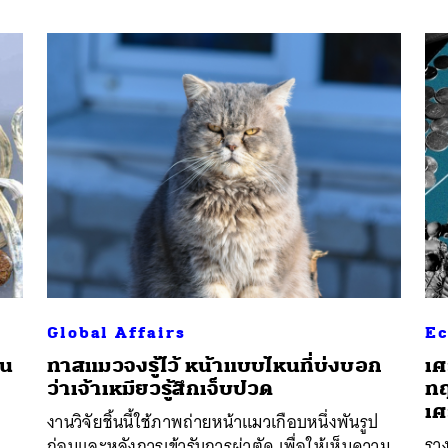
Global Affairs
E
วน
ทาสแมวจงรู้ไว้ หน้าแบบไหนที่บ่งบอก
เศ
ว่าเจ้าเหมียวรู้สึกเจ็บปวด
ทฤ
เศ
งานวิจัยชิ้นนี้ใช้ภาพถ่ายหน้าแมวเกือบหนึ่งพันรูป
ราง
ก่อนและหลังการเข้ารับการผ่าตัด เพื่อให้เห็นความ