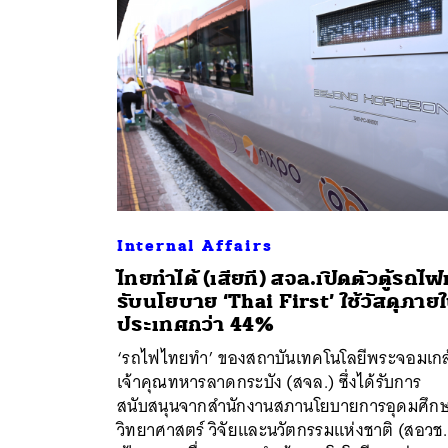
Internal Affairs
ไทยทำได้ (เสียที) สจล.เปิดตัวตู้รถไฟ
รับนโยบาย ‘Thai First’ ใช้วัสดุภาย
ประเทศกว่า 44%
‘รถไฟไทยทำ’ ของสถาบันเทคโนโลยีพระจอมเกล
เจ้าคุณทหารลาดกระบัง (สจล.) ซึ่งได้รับการ
สนับสนุนจากสำนักงานสภานโยบายการอุดมศึก
วิทยาศาสตร์ วิจัยและนวัตกรรมแห่งชาติ (สอวช.)