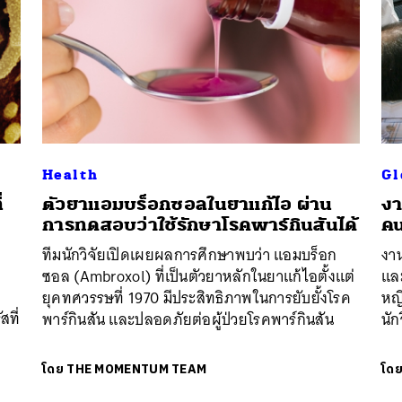
Health
Gl
่
ตัวยาแอมบร็อกซอลในยาแก้ไอ ผ่าน
งา
การทดสอบว่าใช้รักษาโรคพาร์กินสันได้
คน
ทีมนักวิจัยเปิดเผยผลการศึกษาพบว่า แอมบร็อก
งาน
า
ซอล (Ambroxol) ที่เป็นตัวยาหลักในยาแก้ไอตั้งแต่
และ
ยุคทศวรรษที่ 1970 มีประสิทธิภาพในการยับยั้งโรค
หญิ
สที่
พาร์กินสัน และปลอดภัยต่อผู้ป่วยโรคพาร์กินสัน
นัก
โดย
THE MOMENTUM TEAM
โด