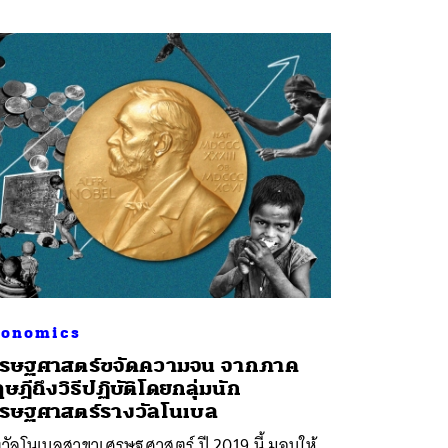
conomics
รษฐศาสตร์ขจัดความจน จากภาค
ษฎีถึงวิธีปฏิบัติโดยกลุ่มนัก
รษฐศาสตร์รางวัลโนเบล
วัลโนเบลสาขาเศรษฐศาสตร์ ปี 2019 นี้ มอบให้