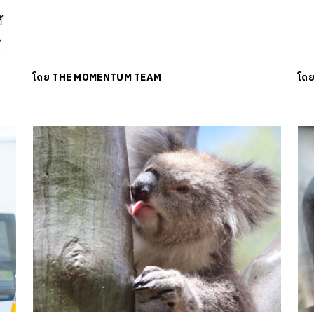
้
น
’
โดย
THE MOMENTUM TEAM
โด