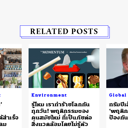
RELATED POSTS
t
Environment
Global
’
รู้ไหม เราทำร้ายโลกกัน
ทรัมป์เ
ทุกวัน! พฤติกรรมของ
‘พฤติ
้สำเร็จ
คนสมัยใหม่ ที่เป็นภัยต่อ
ป้องกัน
ลม
สิ่งแวดล้อมโดยไม่รู้ตัว