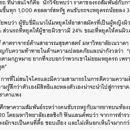
รถ ที่น่าสนใจก็คือ นักวิจัยพบว่า ราคาของรถสัมพันธ์กับ
ิ่มขึ้นทุก 1,000 ดอลลาร์สหรัฐ คนขับรถจะหยุดรถน้อยลง
ยพบว่า ผู้ขับขี่มีแนวโน้มหยุดให้อาสาสมัครที่เป็นผู้หญิงผ
1% ส่วนรถที่หยุดให้ผู้ชายผิวขาวมี 24% ขณะที่หยุดให้คนผ
อร์ ศาตราจารย์ด้านสาธารณสุขศาสตร์ มหาวิทยาลัยเนวาดา ห
ผชิญกับความท้าทายในด้านความปลอดภัยและน่ากังวลว่า “ผู้
รถตามกฎหมาย ยากที่จะบอกว่าพวกเขาไม่ยอมหยุดรถ เพราะ
ยุด”
ห์ว่า การที่ไม่สนใจใครและมีความสามารถในการตีความความ
ความรู้สึกว่าตัวเองมีสิทธิและหลงตัวเองน่าจะนำไปสู่การ
รถราคาแพง
ารศึกษาความสัมพันธ์ระหว่างคนขับรถหรูกับมารยาทบนท้องถน
020 โดยมหาวิทยาลัยเฮลซิงกิ ฟินแลนด์พบว่า จากการสำร
แพงมักจะเป็นคนที่ดื้อ ชอบเถียง และไม่เห็นอกเห็นใจมากกว่