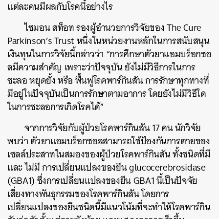
แต่ละคนมีผลกับโรคนี้อย่างไร
ไซมอน
สท็อท
รองผู้อำนวยการวิจัยของ
The Cure
Parkinson’s Trust
หนึ่งในหน่วยงานหลักในการสนับสนุน
เงินทุนในการวิจัยนี้กล่าวว่า
“
การศึกษาตัวยาแอมบร็อกซอ
ลมีความสำคัญ
เพราะว่าปัจจุบัน
ยังไม่มีวิธีการในการ
ชะลอ
หยุดยั้ง
หรือ
ฟื้นฟูโรคพาร์กินสัน
การรักษาทุกทางที่
มีอยู่ในปัจจุบันเป็นการรักษาตามอาการ
โดยยังไม่มีวิธีใด
ในการชะลอการเกิดโรคได้
”
จากการวิจัยกับผู้ป่วยโรคพาร์กินสัน
17
คน
นักวิจัย
พบว่า
ตัวยาแอมบร็อกซอลสามารถใช้ป้องกันการตายของ
เซลล์ประสาทในสมองของผู้ป่วยโรคพาร์กินสัน
ทั้งชนิดที่มี
และ
ไม่มี
การเปลี่ยนแปลงของยีน
glucocerebrosidase
(GBA1)
ซึ่งการเปลี่ยนแปลงของยีน
GBA1
นี้เป็นปัจจัย
เสี่ยงทางพันธุกรรมของโรคพาร์กินสัน
โดยการ
เปลี่ยนแปลงของยีนชนิดนี้มีแนวโน้มที่จะทำให้โรคพาร์กิน