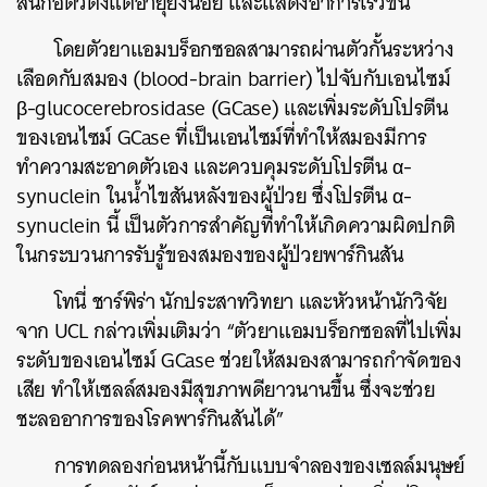
สันก่อตัวตั้งแต่อายุยังน้อย
และแสดงอาการเร็วขึ้น
โดยตัวยาแอมบร็อกซอลสามารถผ่านตัวกั้นระหว่าง
เลือดกับสมอง
(blood-brain barrier)
ไปจับกับเอนไซม์
β-glucocerebrosidase (GCase)
และเพิ่มระดับโปรตีน
ของเอนไซม์
GCase
ที่เป็นเอนไซม์ที่ทำให้สมองมีการ
ทำความสะอาดตัวเอง
และควบคุมระดับโปรตีน
α-
synuclein
ในน้ำไขสันหลังของผู้ป่วย
ซึ่งโปรตีน
α-
synuclein
นี้
เป็นตัวการสำคัญที่ทำให้เกิดความผิดปกติ
ในกระบวนการรับรู้ของสมองของผู้ป่วยพาร์กินสัน
โทนี่
ชาร์พิร่า
นักประสาทวิทยา
และหัวหน้านักวิจัย
จาก
UCL
กล่าวเพิ่มเติมว่า
“
ตัวยาแอมบร็อกซอลที่ไปเพิ่ม
ระดับของเอนไซม์
GCase
ช่วยให้สมองสามารถกำจัดของ
เสีย
ทำให้เซลล์สมองมีสุขภาพดียาวนานขึ้น
ซึ่งจะช่วย
ชะลออาการของโรคพาร์กินสันได้
”
การทดลองก่อนหน้านี้กับแบบจำลองของเซลล์มนุษย์
ค้นหา