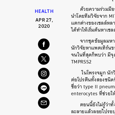
ด้วยความร่วมมือ
HEALTH
นำโดยทีมวิจัยจาก M
APR 27,
แตกต่างของเซลล์หลายพ
2020
ได้ทำให้เริ่มต้นหาเซล
จากชุดข้อมูลมหาศ
นักวิจัยหาแพตเทิร์นข
จนในที่สุดก็พบว่า มี
TMPRSS2
ในโพรงจมูก นักว
ต่อโปรตีนทั้งสองชนิด
ชื่อว่า type II pneu
enterocytes ที่ช่วยใ
ตอนนี้ยังไม่รู้ว
ละลายแล้วลอยไปรอบๆ