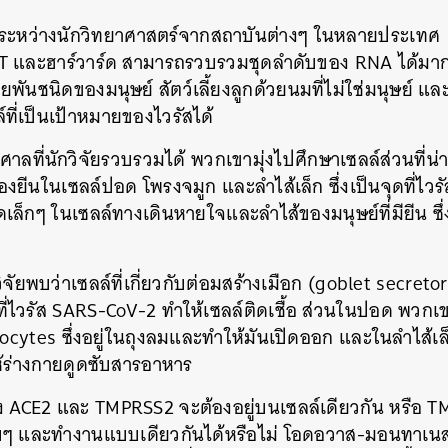
ระหว่างนักวิทยาศาสตร์จากสถาบันต่างๆ ในหลายประเทศ ทำใ
IT และฮาร์วาร์ด สามารถรวบรวมชุดลำดับของ RNA ได้มา
ันชนิดของมนุษย์ สัตว์เลี้ยงลูกด้วยนมที่ไม่ใช่มนุษย์ และ
ล์ที่เป็นเป้าหมายของไวรัสได้
าลที่นักวิจัยรวบรวมได้ พวกเขามุ่งไปศึกษาเซลล์ส่วนที่น่า
องยีนในเซลล์ปอด โพรงจมูก และลำไส้เล็ก ซึ่งเป็นจุดที่ไวร
จุดเล็กๆ ในเซลล์ทางเดินหายใจและลำไส้ของมนุษย์ที่มียีน ซ
ิจัยพบว่าเซลล์ที่เกี่ยวกับต่อมสร้างเมือก (goblet secret
ที่ไวรัส SARS-CoV-2 ทำให้เซลล์ติดเชื้อ ส่วนในปอด พวกเ
mocytes ซึ่งอยู่ในถุงลมและทำให้มันเปิดออก และในลำไส้เ
ห้ร่างกายดูดซับสารอาหาร
่าทั้ง ACE2 และ TMPRSS2 จะต้องอยู่บนเซลล์เดียวกัน หรื
 และทำงานแบบเดียวกันได้หรือไม่ โอดอวาส-มอนทาเนส อ