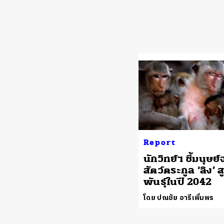
Report
นักวิทย์ฯ ชี้มนุษย์
สัตว์ตระกูล ‘ลิง’ 
พันธุ์ในปี 2042
โดย ปณชัย อารีเพิ่มพร