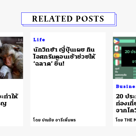
RELATED POSTS
Life
นักวิทย์ฯ ญี่ปุ่นเผย กิน
ไอศกรีมตอนเช้าช่วยให้
‘ฉลาด’ ขึ้น!
Busine
จะทำให้
20 ประ
สูญ
ท่องเท
จากโคว
โดย ปณชัย อารีเพิ่มพร
โดย THE