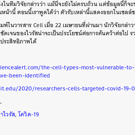
ในทีมวิจัยกล่าวว่า แม้นี่จะยังไม่ครบถ้วน แต่ข้อมูลนี้ก็จะ
หน้านี้ ตอนนี้เราพูดได้ว่า ตัวรับเหล่านี้แสดงออกในเซลล์
ิมพ์ในวารสาร Cell เมื่อ 22 เมษายนที่ผ่านมา นักวิจัยกล่าว
ยชัดเจนของไวรัสน่าจะเป็นประโยชน์ต่อการค้นคว้าต่อไป รวม
ีประสิทธิภาพได้
iencealert.com/the-cell-types-most-vulnerable-to-
ve-been-identified
นหา
it.edu/2020/researchers-cells-targeted-covid-19-
SHARE
TWEET
LINE
EMAIL
L
าไวรัส
,
โควิด-19