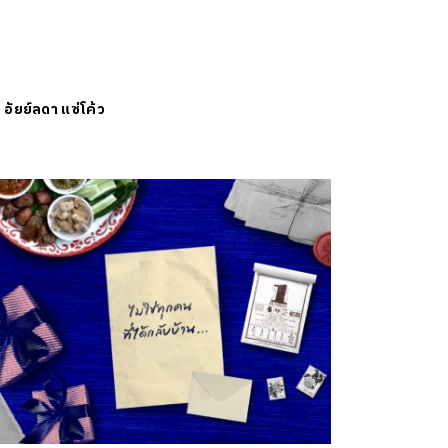
ย
อัยย์ลดา แซ่โค้ว