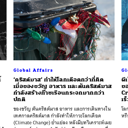
Global Affairs
Gl
้
‘คริสต์มาส’ ทำให้โลกเดือดกว่าที่คิด
ผี
เมื่อของขวัญ อาหาร และต้นคริสต์มาส
ขอ
กำลังสร้างก๊าซเรือนกระจกมากกว่า
Cr
ปกติ
เร
ของขวัญ ต้นคริสต์มาส อาหาร และการเดินทางใน
โลก
เทศกาลคริสต์มาส กำลังทำให้ภาวะโลกเดือด
หร
(Climate Change) ย่ำแย่ลง หลังมีบทวิเคราะห์เผย