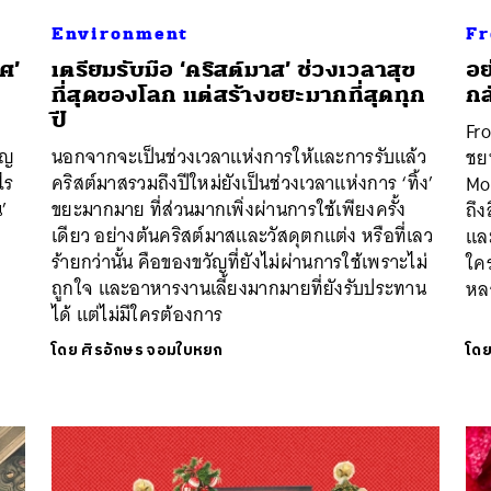
Environment
Fr
ศ’
เตรียมรับมือ ‘คริสต์มาส’ ช่วงเวลาสุข
อย
ที่สุดของโลก แต่สร้างขยะมากที่สุดทุก
กล
ปี
Fro
ัญ
นอกจากจะเป็นช่วงเวลาแห่งการให้และการรับแล้ว
ชย
ไร
คริสต์มาสรวมถึงปีใหม่ยังเป็นช่วงเวลาแห่งการ ‘ทิ้ง’
Mo
’
ขยะมากมาย ที่ส่วนมากเพิ่งผ่านการใช้เพียงครั้ง
ถึง
เดียว อย่างต้นคริสต์มาสและวัสดุตกแต่ง หรือที่เลว
แล
ร้ายกว่านั้น คือของขวัญที่ยังไม่ผ่านการใช้เพราะไม่
ใคร
ถูกใจ และอาหารงานเลี้ยงมากมายที่ยังรับประทาน
หลา
ได้ แต่ไม่มีใครต้องการ
โดย
ศิรอักษร จอมใบหยก
โด
นหา
SHARE
TWEET
LINE
EMAIL