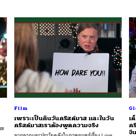
Film
Gl
เพราะเป็นคืนวันคริสต์มาส และในวัน
เด
คริสต์มาสเราต้องพูดความจริง
คร
นท
จี
จากฉากและประโยคดังในภาพยนตร์เรื่อง Love