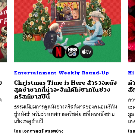
Entertainment Weekly Round-Up
Hi
ง
Christmas Time is Here สำรวจหนัง
ตำ
สุดซ้ำซากที่น่าจะฮิตได้ไม่ยากในช่วง
สั
คริสต์มาสปีนี้
ส
ควา
ธรรมเนียมการดูหนังช่วงคริสต์มาสของคนอเมริกัน
เซต
สู่หนังสำหรับช่วงเทศกาลคริสต์มาสที่คอหนังสาย
มู
แข็งรอดูข้ามปี
เท
โดย
เอกศาสตร์ สรรพช่าง
โด