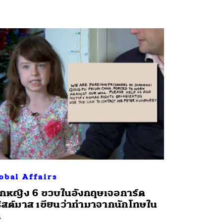
obal Affairs
็กหญิง 6 ขวบในอังกฤษเจอการ์ด
ิสต์มาส เขียนว่าทำมาจากนักโทษใน
น