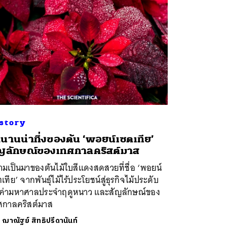
story
นานน่าทึ่งของต้น ‘พอยน์เซตเทีย’
ญลักษณ์ของเทศกาลคริสต์มาส
มเป็นมาของต้นไม้ใบสีแดงสดสวยที่ชื่อ ‘พอยน์
เทีย’ จากพันธุ์ไม้ไร้ประโยชน์สู่ธุรกิจไม้ประดับ
ลค่ามหาศาลประจำฤดูหนาว และสัญลักษณ์ของ
ศกาลคริสต์มาส
ย
ฌาณัฐย์ สิทธิปรีดานันท์