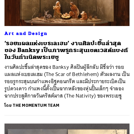
Art and Design
‘รอยแผลแห่งเบธเลเฮม’ งานศิลปะชิ้นล่าสุด
ของ Banksy เป็นภาพรูกระสุนเขตเวสต์แบงก์
ในวันกำเนิดพระเยซู
งานศิลปะชิ้นล่าสุดของ Banksy ศิลปินผู้ลึกลับ มีชื่อว่า รอย
แผลแห่งเบธเลเฮม (The Scar of Bethlehem) ตัวผลงาน เป็น
รอยรูกระสุนบนกำแพงอิฐคอนกรีต และมีประกายระเบิดเป็น
รูปดวงดาว กำแพงนี้ตั้งเป็นฉากหลังของหุ่นปั้นเล็กๆ จำลอง
ฉากประสูติกาลวันคริสต์มาส (The Nativity) ของพระเยซู
โดย
THE MOMENTUM TEAM