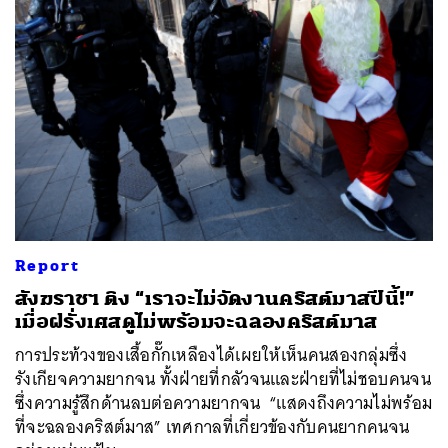
Report
สังฆราชฯ ติง “เราจะไม่จัดงานคริสต์มาสปีนี้!”
เมื่อฝรั่งเศสดูไม่พร้อมจะฉลองคริสต์มาส
การประท้วงของเสื้อกั๊กเหลืองได้เผยให้เห็นคนสองกลุ่มซึ่ง
รังเกียจความยากจน ทั้งฝ่ายที่กลัวจนและฝ่ายที่ไม่ชอบคนจน
ซึ่งความรู้สึกด้านลบต่อความยากจน “แสดงถึงความไม่พร้อม
ที่จะฉลองคริสต์มาส” เทศกาลที่เกี่ยวข้องกับคนยากคนจน