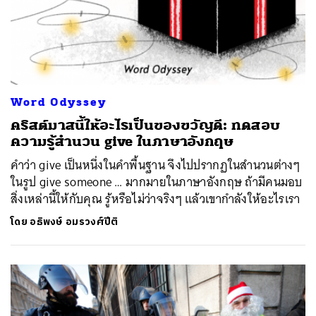
Word Odyssey
คริสต์มาสนี้ให้อะไรเป็นของขวัญดี: ทดสอบ
ความรู้สำนวน give ในภาษาอังกฤษ
คำว่า give เป็นหนึ่งในคำพื้นฐาน จึงไปปรากฏในสำนวนต่างๆ
ในรูป give someone … มากมายในภาษาอังกฤษ ถ้ามีคนมอบ
สิ่งเหล่านี้ให้กับคุณ รู้หรือไม่ว่าจริงๆ แล้วเขากำลังให้อะไรเรา
โดย
อธิพงษ์ อมรวงศ์ปีติ