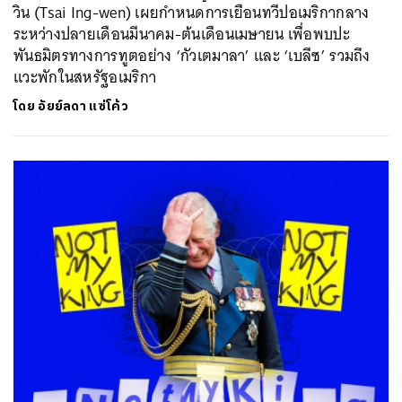
วิน (Tsai Ing-wen) เผยกำหนดการเยือนทวีปอเมริกากลาง
ระหว่างปลายเดือนมีนาคม-ต้นเดือนเมษายน เพื่อพบปะ
พันธมิตรทางการทูตอย่าง ‘กัวเตมาลา’ และ ‘เบลีซ’ รวมถึง
แวะพักในสหรัฐอเมริกา
โดย
อัยย์ลดา แซ่โค้ว