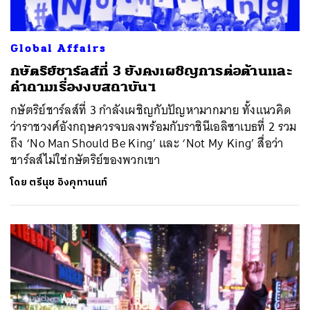
Global Affairs
กษัตริย์ชาร์ลส์ที่ 3 ยังคงเผชิญการต่อต้านและ
คำถามเรื่องงบสถาบันฯ
กษัตริย์ชาร์ลส์ที่ 3 กำลังเผชิญกับปัญหามากมาย ทั้งแนวคิด
ว่าราชวงศ์อังกฤษควรจบลงพร้อมกับราชินีเอลิซาเบธที่ 2 รวม
ถึง ‘No Man Should Be King’ และ ‘Not My King’ สื่อว่า
ชาร์ลส์ไม่ใช่กษัตริย์ของพวกเขา
โดย
ตรีนุช อิงคุทานนท์