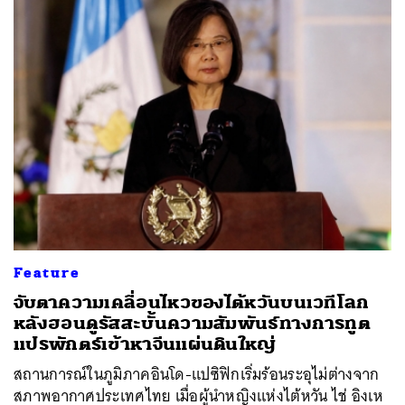
Feature
จับตาความเคลื่อนไหวของไต้หวันบนเวทีโลก
หลังฮอนดูรัสสะบั้นความสัมพันธ์ทางการทูต
แปรพักตร์เข้าหาจีนแผ่นดินใหญ่
สถานการณ์ในภูมิภาคอินโด-แปซิฟิกเริ่มร้อนระอุไม่ต่างจาก
สภาพอากาศประเทศไทย เมื่อผู้นำหญิงแห่งไต้หวัน ไช่ อิงเห