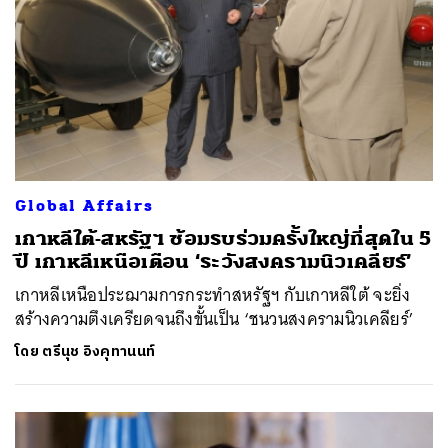
Global Affairs
เกาหลีใต้-สหรัฐฯ ซ้อมรบร่วมครั้งใหญ่ที่สุดใน 5
ปี เกาหลีเหนือเตือน ‘ระวังสงครามนิวเคลียร์’
เกาหลีเหนือประฌามการกระทำสหรัฐฯ กับเกาหลีใต้ จะยิ่ง
สร้างความตึงเครียดจนถึงขั้นเป็น ‘ชนวนสงครามนิวเคลียร์’
โดย
ตรีนุช อิงคุทานนท์