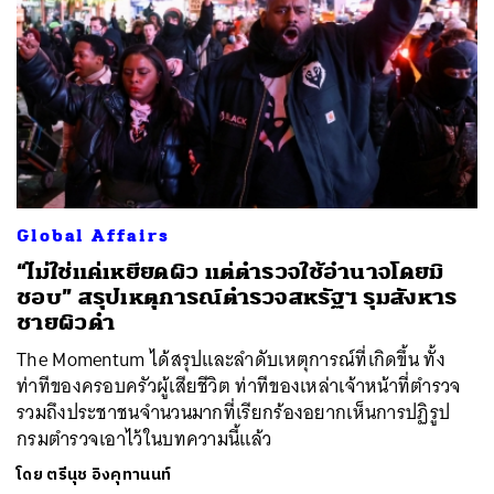
Global Affairs
“ไม่ใช่แค่เหยียดผิว แต่ตำรวจใช้อำนาจโดยมิ
ชอบ” สรุปเหตุการณ์ตำรวจสหรัฐฯ รุมสังหาร
ชายผิวดำ
The Momentum ได้สรุปและลำดับเหตุการณ์ที่เกิดขึ้น ทั้ง
ท่าทีของครอบครัวผู้เสียชีวิต ท่าทีของเหล่าเจ้าหน้าที่ตำรวจ
รวมถึงประชาชนจำนวนมากที่เรียกร้องอยากเห็นการปฏิรูป
กรมตำรวจเอาไว้ในบทความนี้แล้ว
โดย
ตรีนุช อิงคุทานนท์