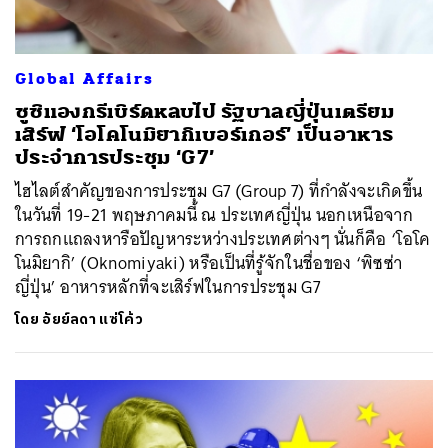
Global Affairs
ซูซิแองกรีเบิร์ดหลบไป รัฐบาลญี่ปุ่นเตรียม
เสิร์ฟ ‘โอโคโนมิยากิเบอร์เกอร์’ เป็นอาหาร
ประจำการประชุม ‘G7’
ไฮไลต์สำคัญของการประชุม G7 (Group 7) ที่กำลังจะเกิดขึ้น
ในวันที่ 19-21 พฤษภาคมนี้ ณ ประเทศญี่ปุ่น นอกเหนือจาก
การถกแถลงหารือปัญหาระหว่างประเทศต่างๆ นั่นก็คือ ‘โอโค
โนมิยากิ’ (Oknomiyaki) หรือเป็นที่รู้จักในชื่อของ ‘พิซซ่า
ญี่ปุ่น’ อาหารหลักที่จะเสิร์ฟในการประชุม G7
โดย
อัยย์ลดา แซ่โค้ว
ค้นหา
SHARE
TWEET
LINE
EMAIL