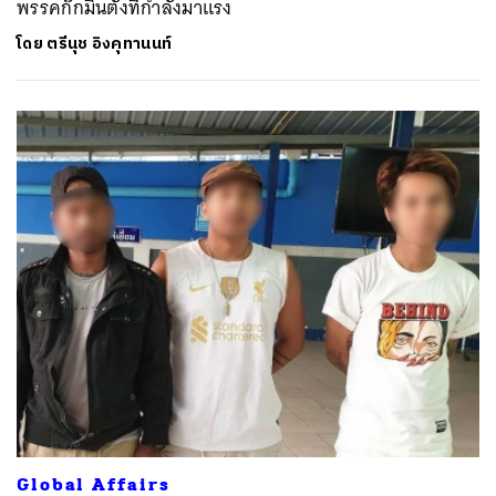
พรรคก๊กมินตั๋งที่กำลังมาแรง
โดย
ตรีนุช อิงคุทานนท์
Global Affairs