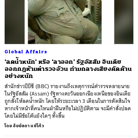
Global Affairs
‘ลดน้ำหนัก’ หรือ ‘ลาออก’ รัฐอัสสัม อินเดีย
ออกกฎห้ามตำรวจอ้วน ท่ามกลางเสียงคัดค้าน
อย่างหนัก
สำนักข่าวบีบีซี (BBC) รายงานถึงเหตุการณ์ตำรวจหลายนาย
ในรัฐอัสสัม (Assam) รัฐทางตะวันออกเฉียงเหนือของอินเดีย
ถูกสั่งให้ลดน้ำหนัก โดยให้ระยะเวลา 3 เดือนในการตัดสินใจ
หากเจ้าหน้าที่คนไหนฝ่าฝืนหรือไม่ปฏิบัติตาม จะมีคำสั่งปลด
โดยไม่มีข้อโต้แย้งใดๆ ทั้งสิ้น
โดย
อัยย์ลดา แซ่โค้ว