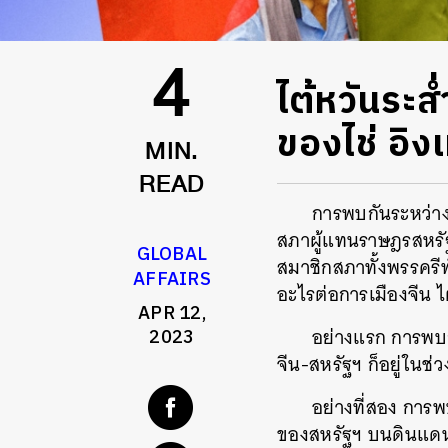
ไต้หวันระ
4
ของไช่ อิง
MIN.
READ
การพบกันระหว่า
สภาผู้แทนราษฎรสหรัฐฯ
GLOBAL
สมาชิกสภาทั้งพรรคร
AFFAIRS
อะไรต่อการเมืองจีน ไ
APR 12,
อย่างแรก การพบก
2023
จีน-สหรัฐฯ ก็อยู่ในช่ว
อย่างที่สอง การพบก
ของสหรัฐฯ บนดินแด