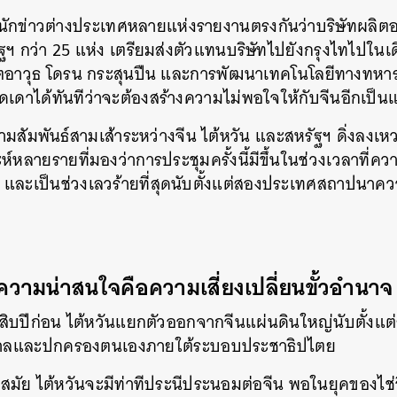
นักข่าวต่างประเทศหลายแห่งรายงานตรงกันว่าบริษัทผลิตอาว
 กว่า 25 แห่ง เตรียมส่งตัวแทนบริษัทไปยังกรุงไทไปในเ
ตอาวุธ โดรน กระสุนปืน และการพัฒนาเทคโนโลยีทางทหาร 
ดเดาได้ทันทีว่าจะต้องสร้างความไม่พอใจให้กับจีนอีกเป็นแ
วามสัมพันธ์สามเส้าระหว่างจีน ไต้หวัน และสหรัฐฯ ดิ่งลงเห
์หลายรายที่มองว่าการประชุมครั้งนี้มีขึ้นในช่วงเวลาที่คว
ง และเป็นช่วงเลวร้ายที่สุดนับตั้งแต่สองประเทศสถาปนาค
’ ความน่าสนใจคือความเสี่ยงเปลี่ยนขั้วอำนาจ
ิบปีก่อน ไต้หวันแยกตัวออกจากจีนแผ่นดินใหญ่นับตั้งแ
งรัฐบาลและปกครองตนเองภายใต้ระบอบประชาธิปไตย
มัย ไต้หวันจะมีท่าทีประนีประนอมต่อจีน พอในยุคของไช่อ