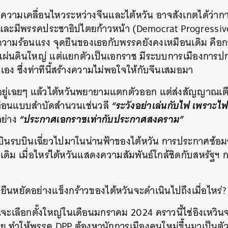
ามความเคลื่อนไหวระหว่างจีนและไต้หวัน อาจสังเกตได้ว่าการ
 และมีพรรคประชาธิปไตยก้าวหน้า (Democrat Progressive
ยความร้อนแรง จุดยืนของเธอกับพรรคยังคงเหมือนเดิม คือก
ีนแผ่นดินใหญ่ แต่แยกตัวเป็นเอกราช มีระบบการเมืองการ
อง ซึ่งท่าทีนี้สร้างความไม่พอใจให้กับจีนเสมอมา
ได้อยู่เฉยๆ แล้วไต้หวันพยายามแตกตัวออก แต่ส่งสัญญาณเ
“ระวังอย่าเล่นกับไฟ เพราะไ
ือนแบบสำบัดสำนวนเช่นวลี
“ประกาศเอกราชเท่ากับประกาศสงคราม”
อย่าง
องบินรบบินเฉี่ยวไปมาในน่านฟ้าของไต้หวัน การประกาศซ้อม
กเดิม เมื่อไหร่ไต้หวันแสดงความสัมพันธ์ใกล้ชิดกับสหรัฐฯ กา
ืนหยัดอย่างแข็งกร้าวของไต้หวันจะดำเนินไปถึงเมื่อไหร่
นจะเลือกตั้งใหญ่ในเดือนมกราคม 2024 คราวนี้ไช่อิงเหวิน
 ทำให้พรรค DPP ต้องหานักการเมืองคนใหม่ขึ้นมาเป็นตัวแ