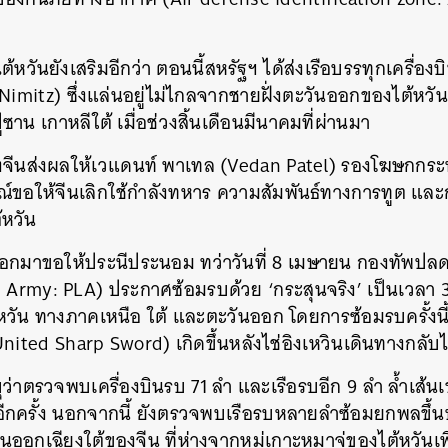
SHARE
TWEET
LINE
EMAIL
หวันยังเสริมอีกว่า ตอนนี้สหรัฐฯ ได้ส่งเรือบรรทุกเครื่องบ
Nimitz) ซึ่งแล่นอยู่ไม่ไกลจากชายฝั่งตะวันออกของไต้หวันเ
่ปูซาน เกาหลีใต้ เมื่อช่วงสิ้นเดือนมีนาคมที่ผ่านมา
องจีนส่งผลให้เวแดนท์ พาเทล (Vedan Patel) รองโฆษกกร
ขอให้จีนเลิกใช้กำลังทหาร ความสัมพันธ์ทางการทูต และ
้หวัน
อกมาขอให้ประนีประนอม ทว่าวันที่ 8 เมษายน กองทัพปล
n Army: PLA) ประกาศซ้อมรบด้วย ‘กระสุนจริง’ เป็นเวลา 
หวัน ทางภาคเหนือ ใต้ และตะวันออก โดยการซ้อมรบครั้งนี้มี
United Sharp Sword) เกิดขึ้นหลังไช่อิงเหวินเดินทางกลับ
ุว่าตรวจพบเครื่องบินรบ 71 ลำ และเรือรบอีก 9 ลำ ล้ำเส้
ีกครั้ง นอกจากนี้ ยังตรวจพบเรือรบหลายลำซ้อมยกพลขึ้น
ออกเฉียงใต้ของจีน ที่ห่างจากหมู่เกาะหมาจู่ของไต้หวันเ