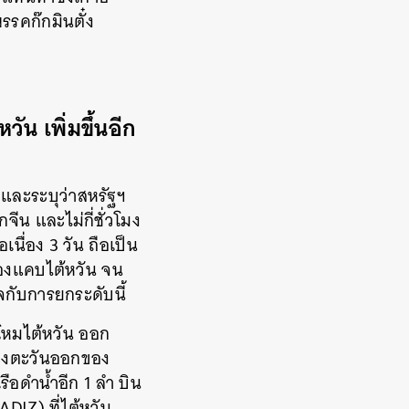
รรคก๊กมินตั๋ง
น เพิ่มขึ้นอีก
 และระบุว่าสหรัฐฯ
ีน และไม่กี่ชั่วโมง
ื่อง 3 วัน ถือเป็น
ช่องแคบไต้หวัน จน
กับการยกระดับนี้
าโหมไต้หวัน ออก
ั่งตะวันออกของ
ือดำน้ำอีก 1 ลำ บิน
DIZ) ที่ไต้หวัน