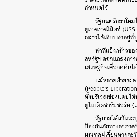
กำหนดไว้
รัฐมนตรีกลาโหมไต้
ยูเอสเอสนิมิตซ์ (USS 
กล่าวได้เทียบท่าอยู่ที
ท่าทีแข็งกร้าวข
สหรัฐฯ ออกแถลงการณ์
เศรษฐกิจเพื่อกดดันไต
แม้หลายฝ่ายจะอ
(People’s Liberatio
ทั้งบริเวณช่องแคบไต้
ยูไนเต็ดชาร์ปซอร์ด (
รัฐบาลไต้หวันระบ
ป้องกันภัยทางอากาศอ
มณฑลฝูเจี้ยนทางตะวัน