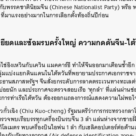
กับพรรคชาตินิยมจีน (Chinese Nationalist Party) หรือ พ
่มาแรงอย่างมากในการเลือกตั้งท้องถิ่นปีก่อน
ดและซ้อมรบครั้งใหญ่ ความกดดันจีน-ไต้หวั
ช่อิงเหวินกับเควิน แมคคาร์ธี ทำให้จีนออกมาเตือนซ้ำอีก
กลุ่มแบ่งแยกดินแดนในไต้หวันที่พยายามประกาศเอกราชจากจ
ระธานสภาสหรัฐฯ จีนสั่งยกระดับการลาดตระเวนทางทะเลต่อเน
ึ้นบ่อยนัก และประกาศจะตรวจสอบเรือ ‘ทุกลำ’ ที่แล่นผ่าน
รท่าเรือไต้หวัน ต้องออกแถลงการณ์แสดงความไม่พอใจ
ชิวกั๋วเฉิง (Chiu Kuo-cheng) รัฐมนตรีว่าการกระทรวงกล
รวจพบเรือบรรทุกเครื่องบินรบจีน 3 ลำ แล่นห่างจากชายฝ
โลเมตร พบเครื่องบินไอพ่น 1 ลำ กับเฮลิคอปเตอร์ต่อต้านเร
องกันภัยทางอากาศ (Air defense identification zone: A
นหา