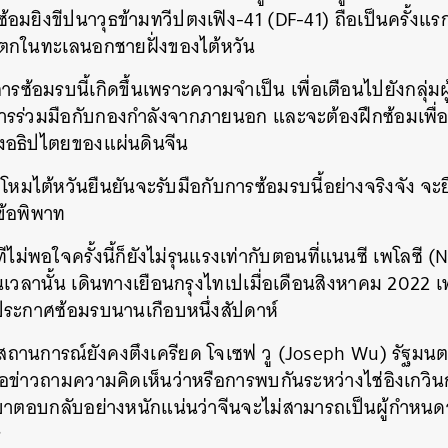
้อมยิงขีปนาวุธข้ามทวีปตงเฟิง-41 (DF-41) ถือเป็นครั้งแรก
ุธตกในทะเลนอกชายฝั่งของไต้หวัน
ารซ้อมรบนี้เกิดขึ้นเพราะความจำเป็น เพื่อเตือนไปยังกลุ่มผ
การร่วมมือกับกองกำลังจากภายนอก และจะต้องฝึกซ้อมเพื่
องอธิปไตยของแผ่นดินจีน
มไต้หวันยืนยันจะรับมือกับการซ้อมรบนี้อย่างจริงจัง จะย
งข้อพิพาท
ีไม่พอใจครั้งนี้ก็ยังไม่รุนแรงเท่ากับตอนที่แนนซี เพโลซี 
วลานั้น เดินทางเยือนกรุงไทเปเมื่อเดือนสิงหาคม 2022 
ีนประกาศซ้อมรบนานเกือบหนึ่งสัปดาห์
น สถานการณ์ยังคงตึงเครียด โจเซฟ วู (Joseph Wu) รัฐมน
สื่อข่าวถามความคิดเห็นว่าหรือการพบกันระหว่างไช่อิงเกวิ
ขาตอบกลับอย่างหนักแน่นว่าจีนจะไม่สามารถเป็นผู้กำหนดว
ร