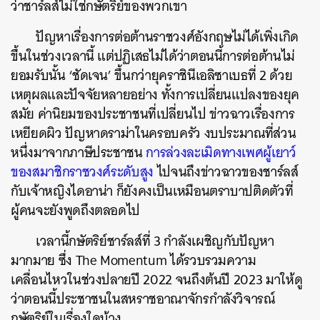
ว่าชาร์ลส์ไม่ใช่กษัตริย์ของพวกเขา
ปัญหาเรื่องการต่อต้านราชวงศ์อังกฤษไม่ได้เพิ่งเกิด
ขึ้นในช่วงเวลานี้ แต่ปฏิเสธไม่ได้ว่าตอนนี้การต่อต้านไม่
ยอมรับนั้น ‘ชัดเจน’ ขึ้นกว่ายุคราชินีเอลิซาเบธที่ 2 ด้วย
เหตุผลและปัจจัยหลายอย่าง ทั้งการเปลี่ยนแปลงของยุค
สมัย ค่านิยมของประชาชนที่เปลี่ยนไป ข่าวฉาวเรื่องการ
เหยียดผิว ปัญหาดราม่าในครอบครัว งบประมาณที่ส่วน
หนึ่งมาจากภาษีประชาชน
การล่วงละเมิดทางเพศผู้เยาว์
ของสมาชิกราชวงศ์ระดับสูง
ไปจนถึงข่าวฉาวของชาร์ลส์
กับเจ้าหญิงไดอาน่า ก็ยังคงเป็นเหมือนตราบาปติดตัวที่
ผู้คนจะยังพูดถึงตลอดไป
เวลานี้กษัตริย์ชาร์ลส์ที่ 3 กำลังเผชิญกับปัญหา
มากมาย ซึ่ง The Momentum ได้รวบรวมความ
เคลื่อนไหวในช่วงปลายปี 2022 จนถึงต้นปี 2023 มาให้ดู
ว่าตอนนี้ประชาชนในสหราชอาณาจักรกำลังวิจารณ์
กษัตริย์ในเรื่องใดบ้าง