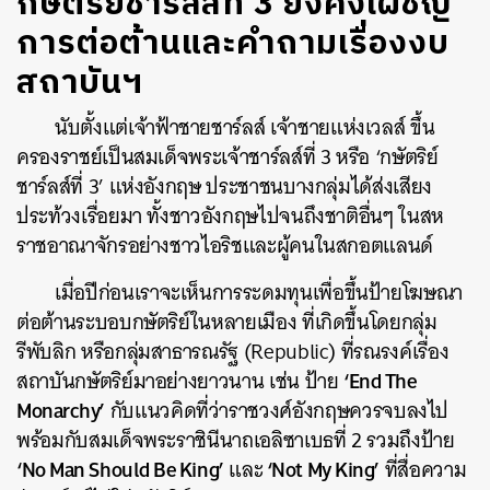
กษัตริย์ชาร์ลส์ที่ 3 ยังคงเผชิญ
การต่อต้านและคำถามเรื่องงบ
สถาบันฯ
นับตั้งแต่เจ้าฟ้าชายชาร์ลส์ เจ้าชายแห่งเวลส์ ขึ้น
ครองราชย์เป็นสมเด็จพระเจ้าชาร์ลส์ที่ 3 หรือ ‘กษัตริย์
ชาร์ลส์ที่ 3’ แห่งอังกฤษ ประชาชนบางกลุ่มได้ส่งเสียง
ประท้วงเรื่อยมา ทั้งชาวอังกฤษไปจนถึงชาติอื่นๆ ในสห
ราชอาณาจักรอย่างชาวไอริชและผู้คนในสกอตแลนด์
เมื่อปีก่อนเราจะเห็นการระดมทุนเพื่อขึ้นป้ายโฆษณา
ต่อต้านระบอบกษัตริย์ในหลายเมือง ที่เกิดขึ้นโดยกลุ่ม
รีพับลิก หรือกลุ่มสาธารณรัฐ (Republic) ที่รณรงค์เรื่อง
‘End The
สถาบันกษัตริย์มาอย่างยาวนาน เช่น ป้าย
Monarchy’
กับแนวคิดที่ว่าราชวงศ์อังกฤษควรจบลงไป
พร้อมกับสมเด็จพระราชินีนาถเอลิซาเบธที่ 2 รวมถึงป้าย
‘No Man Should Be King’
‘Not My King’
และ
ที่สื่อความ