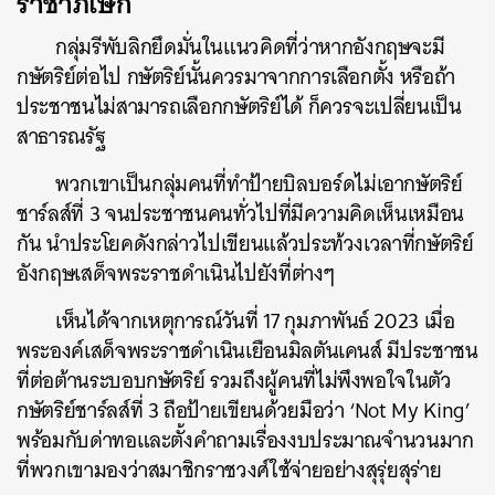
ราชาภิเษก
กลุ่มรีพับลิกยึดมั่นในแนวคิดที่ว่าหากอังกฤษจะมี
กษัตริย์ต่อไป กษัตริย์นั้นควรมาจากการเลือกตั้ง หรือถ้า
ประชาชนไม่สามารถเลือกกษัตริย์ได้ ก็ควรจะเปลี่ยนเป็น
สาธารณรัฐ
พวกเขาเป็นกลุ่มคนที่ทำป้ายบิลบอร์ดไม่เอากษัตริย์
ชาร์ลส์ที่ 3 จนประชาชนคนทั่วไปที่มีความคิดเห็นเหมือน
กัน นำประโยคดังกล่าวไปเขียนแล้วประท้วงเวลาที่กษัตริย์
อังกฤษเสด็จพระราชดำเนินไปยังที่ต่างๆ
เห็นได้จากเหตุการณ์วันที่ 17 กุมภาพันธ์ 2023 เมื่อ
พระองค์เสด็จพระราชดำเนินเยือนมิลตันเคนส์ มีประชาชน
ที่ต่อต้านระบอบกษัตริย์ รวมถึงผู้คนที่ไม่พึงพอใจในตัว
กษัตริย์ชาร์ลส์ที่ 3 ถือป้ายเขียนด้วยมือว่า ‘Not My King’
พร้อมกับด่าทอและตั้งคำถามเรื่องงบประมาณจำนวนมาก
ที่พวกเขามองว่าสมาชิกราชวงศ์ใช้จ่ายอย่างสุรุ่ยสุร่าย