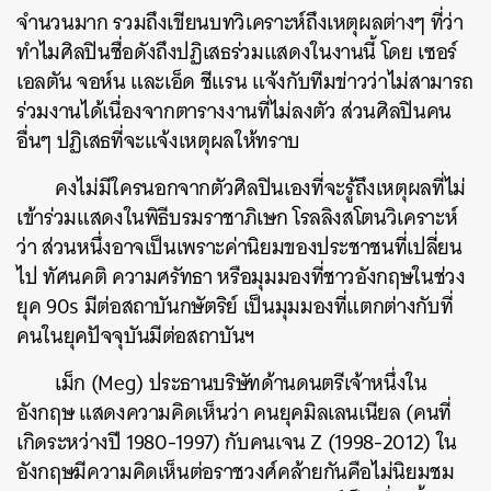
จำนวนมาก รวมถึงเขียนบทวิเคราะห์ถึงเหตุผลต่างๆ ที่ว่า
ทำไมศิลปินชื่อดังถึงปฏิเสธร่วมแสดงในงานนี้ โดย เซอร์
เอลตัน จอห์น และเอ็ด ชีแรน แจ้งกับทีมข่าวว่าไม่สามารถ
ร่วมงานได้เนื่องจากตารางงานที่ไม่ลงตัว ส่วนศิลปินคน
อื่นๆ ปฏิเสธที่จะแจ้งเหตุผลให้ทราบ
คงไม่มีใครนอกจากตัวศิลปินเองที่จะรู้ถึงเหตุผลที่ไม่
เข้าร่วมแสดงในพิธีบรมราชาภิเษก โรลลิงสโตนวิเคราะห์
ว่า ส่วนหนึ่งอาจเป็นเพราะค่านิยมของประชาชนที่เปลี่ยน
ไป ทัศนคติ ความศรัทธา หรือมุมมองที่ชาวอังกฤษในช่วง
ยุค 90s มีต่อสถาบันกษัตริย์ เป็นมุมมองที่แตกต่างกับที่
คนในยุคปัจจุบันมีต่อสถาบันฯ
เม็ก (Meg) ประธานบริษัทด้านดนตรีเจ้าหนึ่งใน
อังกฤษ แสดงความคิดเห็นว่า คนยุคมิลเลนเนียล (คนที่
เกิดระหว่างปี 1980-1997) กับคนเจน Z (1998-2012) ใน
อังกฤษมีความคิดเห็นต่อราชวงศ์คล้ายกันคือไม่นิยมชม