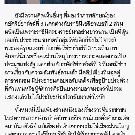
ยังมีความคิดเห็นอื่นๆ ที่มองว่าภาพลักษณ์ของ
กษัตริย์ชาร์ลส์ที่ 3 แตกต่างกับราชินีเอลิซาเบธที่ 2 ส่วน
หนึ่งเป็นเพราะราชินีครองราชย์มาอย่างยาวนาน เป็นที่คุ้น
เคยกับประชาชน ขนาดที่กลุ่มรีพับลิกก็ยังไม่วิจารณ์
พระองค์รุนแรงเท่ากับกษัตริย์ชาร์ลส์ที่ 3 รวมถึงภาพ
ลักษณ์นิ่งเฉยซึ่งคนส่วนใหญ่มองว่าเหมาะสมต่อการเป็น
ประมุขแห่งรัฐ แตกต่างกับกษัตริย์ชาร์ลส์ที่ 3 ที่เคยมีข่าว
ฉาวเกี่ยวกับความสัมพันธ์สามเส้า มีคลิปเสียงที่หลุดสู่
สาธารณชน มีประชาชนคอยรอรับเสด็จเพื่อชูป้ายประท้วง
ที่ตัวแทนหรือผู้จัดการศิลปินบางรายอาจมองว่าไปร่วม
แสดงแล้วไม่ได้ประโยชน์อะไรกลับมาเท่าไรนัก
ทั้งหมดนี้เป็นเพียงส่วนหนึ่งของเรื่องราวที่ประชาชน
ในสหราชอาณาจักรกำลังวิพากษ์วิจารณ์และตั้งคำถามต่อ
สถาบันกษัตริย์ แม้เสียงต่อต้านอาจจะไม่ใช่เสียงส่วนใหญ่
แต่หากมองรายได้ที่กลุ่มรีพับลิกได้รับจากการอัปเดตเงิน