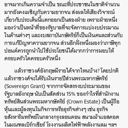
อาจมากเกินความจำเป็น ขณะที่ประชาชนในชาติจำนวน
มากยังคงเผชิญกับความยากจน ส่งผลให้เสียงวิจารณ์
เกี่ยวกับประเด็นนี้แตกออกเป็นสองฝ่าย เพราะฝ่ายหนึ่ง
มองว่าเป็นหน้าที่ของรัฐบาลที่จะจัดการแบ่งงบประมาณ
ในด้านต่างๆ และงบสถาบันกษัตริย์ก็เป็นเงินคนละส่วนกับ
การแก้ปัญหาความยากจน ส่วนอีกฝั่งหนึ่งมองว่าภาษีทุก
ปอนด์ควรถูกนำไปใช้ประโยชน์ได้มากกว่าการมอบให้
ครอบครัวใดครอบครัวหนึ่ง
แล้วราชวงศ์อังกฤษมีรายได้จากไหนบ้าง? โดยปกติ
แล้วราชวงศ์จะได้รับเงินรายปีส่วนพระมหากษัตริย์
(Sovereign Grant) จากการจัดสรรงบประมาณของ
รัฐบาลอังกฤษ นับเป็นสัดส่วน 15% ของกำไรที่สำนักงาน
ทรัพย์สินส่วนพระมหากษัตริย์ (Crown Estate) เป็นผู้ถือ
หุ้นและผู้ลงทุนในกิจการหรือธุรกิจต่างๆ เช่น ธุรกิจ
อสังหาริมทรัพย์ในกลางกรุงลอนดอน สนามม้าแอสคอต
ในมณฑลเบิร์กเชียร์ โรงงานผลิตไฟฟ้าพลังงานลม ฯลฯ