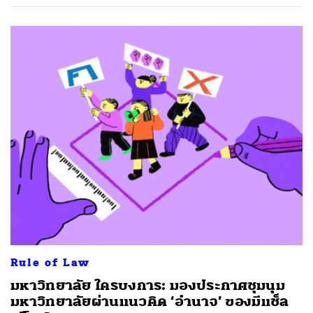
Rule of Law
มหาวิทยาลัย ใครบงการ: มองประกาศชุมนุม
มหาวิทยาลัยผ่านแนวคิด ‘อำนาจ’ ของมีแช็ล