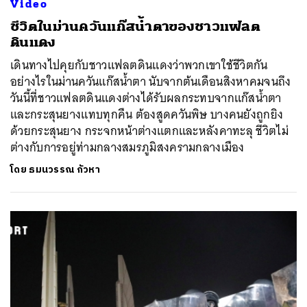
Video
ชีวิตในม่านควันแก๊สน้ำตาของชาวแฟลต
ดินแดง
เดินทางไปคุยกับชาวแฟลตดินแดงว่าพวกเขาใช้ชีวิตกัน
อย่างไรในม่านควันแก๊สน้ำตา นับจากต้นเดือนสิงหาคมจนถึง
วันนี้ที่ชาวแฟลตดินแดงต่างได้รับผลกระทบจากแก๊สน้ำตา
และกระสุนยางแทบทุกคืน ต้องสูดควันพิษ บางคนยังถูกยิง
ด้วยกระสุนยาง กระจกหน้าต่างแตกและหลังคาทะลุ ชีวิตไม่
ต่างกับการอยู่ท่ามกลางสมรภูมิสงครามกลางเมือง
โดย
ธมนวรรณ กัวหา
ค้นหา
SHARE
TWEET
LINE
EMAIL