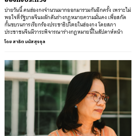
บ่ายวันนี้ คนฮ่องกงจำนวนมากออกมารวมกันอีกครั้ง เพราะไม่
พอใจที่รัฐบาลจีนผลักดันร่างกฎหมายความมั่นคง เพื่อสกัด
กั้นขบวนการเรียกร้องประชาธิปไตยในฮ่องกง โดยสภา
ประชาชนจีนมีวาระพิจารณาร่างกฎหมายนี้ในสัปดาห์หน้า
โดย
สาธิต มนัสสุรกุล