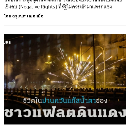
เชิงลบ (Negative Rights) ที่รัฐไม่ควรเข้ามาแทรกแซง
โดย
ดรุเณศ เฌอหมื่อ