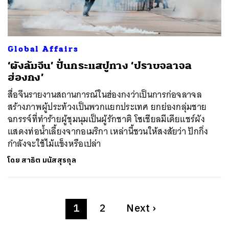
Global Affairs
‘ผังล้มจีน’ ปั่นกระแสปูทาง ‘ปราบจลาจล
ฮ่องกง’
สื่อจีนรายงานสถานการณ์ในฮ่องกงว่าเป็นการก่อจลาจล
สร้างภาพผู้ประท้วงเป็นพวกแยกประเทศ ยกย่องกลุ่มชาย
ฉกรรจ์ที่ทำร้ายผู้ชุมนุมเป็นผู้รักชาติ โซเชียลมีเดียแชร์ผัง
แสดงท่อน้ำเลี้ยงจากอเมริกา เหล่านี้ชวนให้สงสัยว่า ปักกิ่ง
กำลังจะใช้ไม้แข็งหรือเปล่า
โดย
สาธิต มนัสสุรกุล
1
2
Next
›