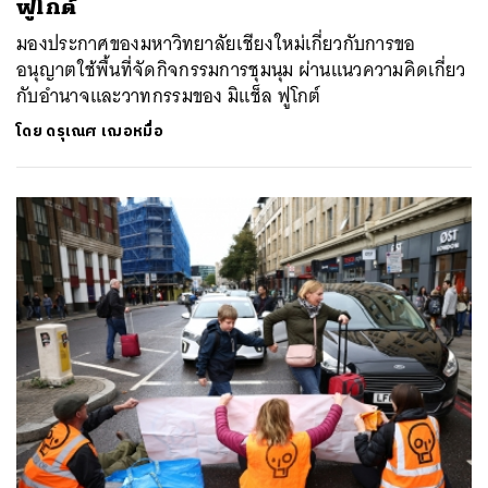
ฟูโกต์
มองประกาศของมหาวิทยาลัยเชียงใหม่เกี่ยวกับการขอ
อนุญาตใช้พื้นที่จัดกิจกรรมการชุมนุม ผ่านแนวความคิดเกี่ยว
กับอำนาจและวาทกรรมของ มิแช็ล ฟูโกต์
โดย
ดรุเณศ เฌอหมื่อ