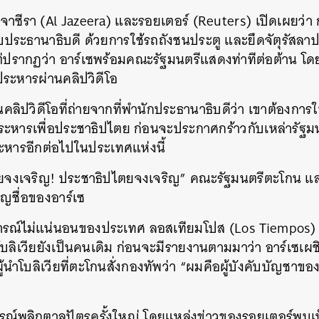
วอัลจาซีรา (Al Jazeera) และรอยเตอร์ (Reuters) เปิดเผยว่า
ประธานาธิบดี ด้วยการใช้รถถังชนประตู และยึดจัตุรัสลา
ปรากฏว่า อาร์เซพร้อมคณะรัฐมนตรีแสดงท่าทีต่อต้าน โด
ระหารผ่านคลิปวิดีโอ
นคลิปวิดีโอที่ถ่ายจากที่พำนักประธานาธิบดีว่า เขาต้องก
ระหารเพื่อประชาธิปไตย ก่อนจะประกาศกร้าวกับเหล่ารัฐมนต
ระหารอีกต่อไปในประเทศแห่งนี้
ียจงเจริญ! ประชาธิปไตยจงเจริญ” คณะรัฐมนตรีตะโกน แ
ิญชื่อของอาร์เซ
ณ์ไม่แน่นอนของประเทศ ลอสเทียมโปส (Los Tiempos) สื่
บลิเวียยังเป็นคนเดิม ก่อนจะมีรายงานตามมาว่า อาร์เซเผช
้นำโบลิเวียที่ตะโกนสั่งกองทัพว่า “ผมคือผู้บังคับบัญชา
ารณ์พลิกตาลปัตรครั้งใหญ่ โดยแหล่งข่าวของรอยเตอร์พบเห็