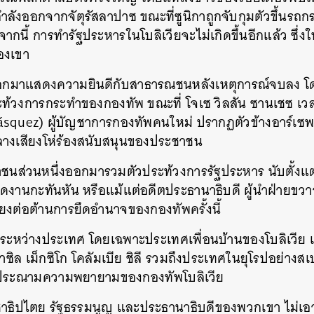
ังออกจากจัตุรัสลาปาซ ขณะที่ซูนิกาถูกจับกุมตัวขึ้นรถก
อจากนี้ การทำรัฐประหารในโบลิเวียจะไม่เกิดขึ้นอีกแล้ว ซึ่งใ
องเขา
เซออกมาแสดงความยินดีกับสาธารณชนหลังเหตุการณ์จบลง 
ท้วงการกระทำของกองทัพ ขณะที่ โจเซ วิลสัน ซานเชซ เว
lásquez)
ผู้บัญชาการกองทัพคนใหม่ ปรากฏตัวข้างอาร์เซพร
ลางเสียงโห่ร้องสนับสนุนของประชาชน
ชาชนส่วนหนึ่งออกมารวมตัวประท้วงการรัฐประหาร นับตั้
ุดงานกะทันหัน หรือแม้แต่อดีตประธานาธิบดี ผู้นำฝ่ายขว
งต่อต้านการยึดอำนาจของกองทัพครั้งนี้
ระหว่างประเทศ โดยเฉพาะประเทศเพื่อนบ้านของโบลิเวีย เ
บราซิล เม็กซิโก โคลัมเบีย ชิลี รวมถึงประเทศในยุโรปอย่า
ยงประณามความพยายามของกองทัพโบลิเวีย
ชาธิปไตย รัฐธรรมนูญ และประธานาธิบดีของพวกเขา ไม่เอ
นหา