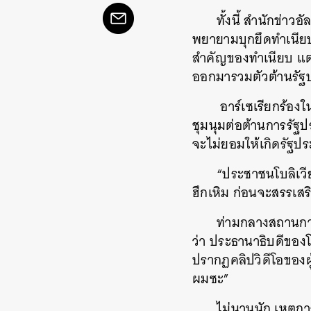
ทั้งนี้ สำนักข่า
พยายามบุกยึดทำเนียบ
สำคัญของทำเนียบ แต่
ออกมารวมตัวต้านรัฐป
อาร์เซเรียกร้องใ
ชุมนุมต่อต้านการรัฐป
จะไม่ยอมให้เกิดรัฐป
“ประชาชนโบลิเว
ฮึกเหิม ก่อนจะสรรเสร
ท่ามกลางสถานการ
ว่า ประธานาธิบดีของโ
ปรากฏคลิปวิดีโอของผู
ผมซะ”
ไม่นานนัก เหตุก