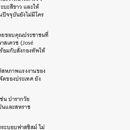
ระบะสีขาว และให้
นปัจจุบันยังไม่มีใคร
โดยขอบคุณประชาชนที่
ลาสเควซ (
José
้อมกับสั่งกองทัพให้
งแต่สหภาพแรงงานของ
าจัดของประเทศ ยัง
ช่น ปารากวัย
งสเปนและสหราช
าระบอบฟาสซิสม์ ไม่