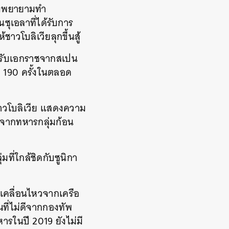
ถึงพยายามทำ
ซุเอลาที่ได้รับการ
วโบลิเวียลุกขึ้นสู้
ได้รับเอกราชจากสเปน
ง 190 ครั้งในตลอด
ชาวโบลิเวีย แสดงความ
าจากทหารกลุ่มก้อน
ี่ใกล้ชิดกับซูนิกา
กเคลื่อนไหวจากเครือ
ที่ไม่ดีจากกองทัพ
รในปี 2019 ยังไม่มี