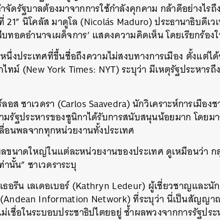
รกำจัดรัฐบาลต้องมาจากการใช้กำลังคุกคาม กล้าดีอย่างไร
SHARE
TWEET
LINE
EMAIL
 21” นิโคลัส มาดูโล (
Nicolás Maduro) ประธานาธิบดีเวเน
บทอดอำนาจเผด็จการ’ แสดงความคิดเห็น โดยเรียกร้องให้ชา
ีกหนึ่งประเทศที่ขึ้นชื่อถึงความไม่สงบทางการเมือง ตั้งแต่
กไทม์ (New York Times: NYT) ระบุว่า มีเหตุรัฐประหารถึ
ร์ลอส ซาเวดรา (Carlos Saavedra) นักวิเคราะห์การเมือง
ามรัฐประหารของซูนิกาได้รับการสนับสนุนน้อยมาก โดยม
เคลื่อนพลจากทุกหน่วยงานทั้งประเทศ
พลขนาดใหญ่ในแต่ละหน่วยงานของประเทศ ดูเหมือนว่า กลุ่มท
่านั้น” ซาเวดราระบุ
เธอรีน เลเดอเบอร์ (Kathryn Ledeur) ผู้เชี่ยวชาญและนั
(Andean Information Network) ที่ระบุว่า นี่เป็นสัญญาณ
ไม่เชื่อในระบอบประชาธิปไตยอยู่ ซ้ำผลพวงจากการรัฐประหา