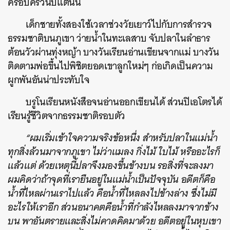
ครอบครัวนับแต่นั้น
เด็กชายทั้งสองใช้เวลาช่วงวัยเยาว์ไปกับการสำรวจ
ธรรมชาติบนภูเขา ว่ายน้ำในทะเลสาบ จับปลาในลำธาร
ต้อนวัวผ่านทุ่งหญ้า บางวันเรียนอ่านเขียนจากแม่ บางวัน
ติดตามพ่อขึ้นไปพิชิตยอดเขาลูกใหม่ๆ ก่อเกิดเป็นความ
ผูกพันอันน่าประทับใจ
บรูโนเรียนหนังสือจนอ่านออกเขียนได้ ส่วนปิเอโตรได้
เรียนรู้ชีวิตจากธรรมชาติรอบตัว
“ผมเริ่มเข้าใจความจริงข้อหนึ่ง สำหรับปลาในแม่น้ำ
ทุกสิ่งล้วนมาจากภูเขา ไม่ว่าแมลง กิ่งไม้ ใบไม้ หรืออะไรก็
แล้วแต่ ด้วยเหตุนี้ปลาจึงมองขึ้นข้างบน รอสิ่งที่จะลงมา
ผมคิดว่าถ้าจุดที่เรายืนอยู่ในแม่น้ำเป็นปัจจุบัน อดีตก็คือ
น้ำที่ไหลผ่านเราไปแล้ว คือน้ำที่ไหลลงไปข้างล่าง ซึ่งไม่มี
อะไรให้เราอีก ส่วนอนาคตคือน้ำที่กำลังไหลลงมาจากข้าง
บน พาอันตรายและสิ่งไม่คาดคิดมาด้วย อดีตอยู่ในหุบเขา