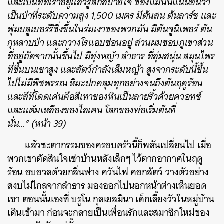
และเป็นที่ที่เราอยู่แล้วรู้สึกสบายใจ ของแม่นั้นแน่นอนว่า
เป็นป่าที่ระดับความสูง 1,500 เมตร มีต้นสน ต้นลาร์ช และ
พุ่มบลูเบอร์รีซึ่งขึ้นในร่มเงาของพวกมัน มีต้นจูนิเพอร์ ต้น
กุหลาบป่า และกวางโรแอบซ่อนอยู่ ส่วนผมชอบภูเขาส่วน
ที่อยู่ถัดจากนั้นขึ้นไป มีทุ่งหญ้า ลำธาร ที่ลุ่มสนุ่น สมุนไพร
ที่ขึ้นบนเขาสูง และสัตว์กำลังเล็มหญ้า สูงจากระดับนี้ขึ้น
ไปไม่มีพืชพรรณ หิมะปกคลุมทุกอย่างจนถึงต้นฤดูร้อน
และสีที่โดดเด่นคือสีเทาของหินเป็นลายริ้วด้วยควอทซ์
และแต้มเหลืองของไลเคน โลกของพ่อเริ่มต้นที่
นั่น…” (หน้า 39)
แล้วชะตากรรมของครอบครัวนี้ก็พลันเปลี่ยนไป เมื่อ
พวกเขาตัดสินใจเช่าบ้านหลังเล็กๆ ไว้ตากอากาศในฤดู
ร้อน อบอวลด้วยกลิ่นฟาง ควันไฟ คอกสัตว์ วางตัวอย่าง
สงบไม่ไกลจากลำธาร มองออกไปนอกหน้าต่างเห็นยอด
เขา ตอนนั้นเองที่
บรูโน กุลเยลมินา
เด็กเลี้ยงวัวในหมู่บ้าน
เดินเข้ามา ก่อนจะกลายเป็นเพื่อนรักและสมาชิกใหม่ของ