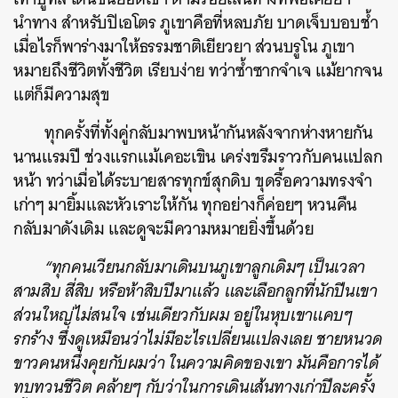
นำทาง สำหรับปิเอโตร ภูเขาคือที่หลบภัย บาดเจ็บบอบช้ำ
เมื่อไรก็พาร่างมาให้ธรรมชาติเยียวยา ส่วนบรูโน ภูเขา
ค้นหา
หมายถึงชีวิตทั้งชีวิต เรียบง่าย ทว่าซ้ำซากจำเจ แม้ยากจน
SHARE
TWEET
LINE
EMAIL
แต่ก็มีความสุข
ทุกครั้งที่ทั้งคู่กลับมาพบหน้ากันหลังจากห่างหายกัน
นานแรมปี ช่วงแรกแม้เคอะเขิน เคร่งขรึมราวกับคนแปลก
หน้า ทว่าเมื่อได้ระบายสารทุกข์สุกดิบ ขุดรื้อความทรงจำ
เก่าๆ มายิ้มและหัวเราะให้กัน ทุกอย่างก็ค่อยๆ หวนคืน
กลับมาดังเดิม และดูจะมีความหมายยิ่งขึ้นด้วย
“ทุกคนเวียนกลับมาเดินบนภูเขาลูกเดิมๆ เป็นเวลา
สามสิบ สี่สิบ หรือห้าสิบปีมาแล้ว และเลือกลูกที่นักปีนเขา
ส่วนใหญ่ไม่สนใจ เช่นเดียวกับผม อยู่ในหุบเขาแคบๆ
รกร้าง ซึ่งดูเหมือนว่าไม่มีอะไรเปลี่ยนแปลงเลย ชายหนวด
ขาวคนหนึ่งคุยกับผมว่า ในความคิดของเขา มันคือการได้
ทบทวนชีวิต คล้ายๆ กับว่าในการเดินเส้นทางเก่าปีละครั้ง