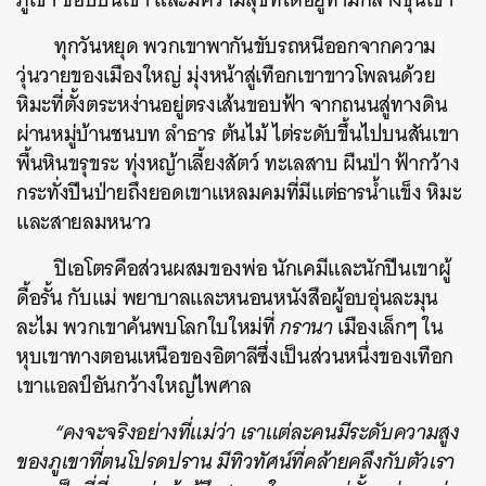
ทุกวันหยุด พวกเขาพากันขับรถหนีออกจากความ
วุ่นวายของเมืองใหญ่ มุ่งหน้าสู่เทือกเขาขาวโพลนด้วย
หิมะที่ตั้งตระหง่านอยู่ตรงเส้นขอบฟ้า จากถนนสู่ทางดิน
ผ่านหมู่บ้านชนบท ลำธาร
ต้นไม้ ไต่ระดับขึ้นไปบนสันเขา
พื้นหินขรุขระ ทุ่งหญ้าเลี้ยงสัตว์ ทะเลสาบ ผืนป่า ฟ้ากว้าง
กระทั่งปีนป่ายถึงยอดเขาแหลมคมที่มีแต่ธารน้ำแข็ง หิมะ
และสายลมหนาว
ปิเอโตรคือส่วนผสมของพ่อ นักเคมีและนักปีนเขาผู้
ดื้อรั้น กับแม่ พยาบาลและหนอนหนังสือผู้อบอุ่นละมุน
ละไม พวกเขาค้นพบโลกใบใหม่ที่
กรานา
เมืองเล็กๆ ใน
หุบเขาทางตอนเหนือของอิตาลีซึ่งเป็นส่วนหนึ่งของเทือก
เขาแอลป์อันกว้างใหญ่ไพศาล
“คงจะจริงอย่างที่แม่ว่า เราแต่ละคนมีระดับความสูง
ของภูเขาที่ตนโปรดปราน มีทิวทัศน์ที่คล้ายคลึงกับตัวเรา