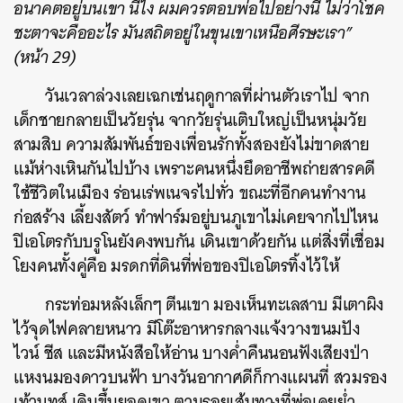
อนาคตอยู่บนเขา นี่ไง ผมควรตอบพ่อไปอย่างนี้ ไม่ว่าโชค
ชะตาจะคืออะไร มันสถิตอยู่ในขุนเขาเหนือศีรษะเรา”
(หน้า 29)
วันเวลาล่วงเลยเฉกเช่นฤดูกาลที่ผ่านตัวเราไป จาก
เด็กชายกลายเป็นวัยรุ่น จากวัยรุ่นเติบใหญ่เป็นหนุ่มวัย
สามสิบ ความสัมพันธ์ของเพื่อนรักทั้งสองยังไม่ขาดสาย
แม้ห่างเหินกันไปบ้าง เพราะคนหนึ่งยึดอาชีพถ่ายสารคดี
ใช้ชีวิตในเมือง ร่อนเร่พเนจรไปทั่ว ขณะที่อีกคนทำงาน
ก่อสร้าง เลี้ยงสัตว์ ทำฟาร์มอยู่บนภูเขาไม่เคยจากไปไหน
ปิเอโตรกับบรูโนยังคงพบกัน เดินเขาด้วยกัน แต่สิ่งที่เชื่อม
โยงคนทั้งคู่คือ มรดกที่ดินที่พ่อของปิเอโตรทิ้งไว้ให้
กระท่อมหลังเล็กๆ ตีนเขา มองเห็นทะเลสาบ มีเตาผิง
ไว้จุดไฟคลายหนาว มีโต๊ะอาหารกลางแจ้งวางขนมปัง
ไวน์ ชีส และมีหนังสือให้อ่าน บางค่ำคืนนอนฟังเสียงป่า
แหงนมองดาวบนฟ้า บางวันอากาศดีก็กางแผนที่ สวมรอง
เท้าบูทส์ เดินขึ้นยอดเขา ตามรอยเส้นทางที่พ่อเคยย่ำ