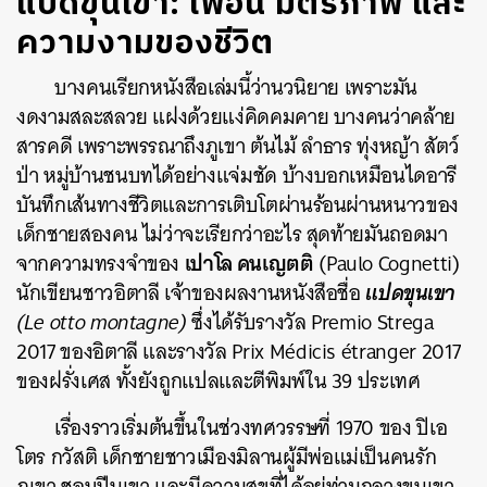
แปดขุนเขา: เพื่อน มิตรภาพ และ
ความงามของชีวิต
บางคนเรียกหนังสือเล่มนี้ว่านวนิยาย เพราะมัน
งดงามสละสลวย แฝงด้วยแง่คิดคมคาย บางคนว่าคล้าย
สารคดี เพราะพรรณาถึงภูเขา ต้นไม้ ลำธาร ทุ่งหญ้า สัตว์
ป่า หมู่บ้านชนบทได้อย่างแจ่มชัด บ้างบอกเหมือนไดอารี
บันทึกเส้นทางชีวิตและการเติบโตผ่านร้อนผ่านหนาวของ
เด็กชายสองคน ไม่ว่าจะเรียกว่าอะไร สุดท้ายมันถอดมา
เปาโล คนเญตติ
จากความทรงจำของ
(Paulo Cognetti)
แปดขุนเขา
นักเขียนชาวอิตาลี เจ้าของผลงานหนังสือชื่อ
(Le otto montagne)
ซึ่งได้รับรางวัล Premio Strega
2017 ของอิตาลี และรางวัล
Prix Médicis étranger
2017
ของฝรั่งเศส ทั้งยังถูกแปลและตีพิมพ์ใน 39 ประเทศ
เรื่องราวเริ่มต้นขึ้นในช่วงทศวรรษที่ 1970 ของ
ปิเอ
โตร กวัสติ
เด็กชายชาวเมืองมิลานผู้มีพ่อแม่เป็นคนรัก
ภูเขา ชอบปีนเขา และมีความสุขที่ได้อยู่ท่ามกลางขุนเขา