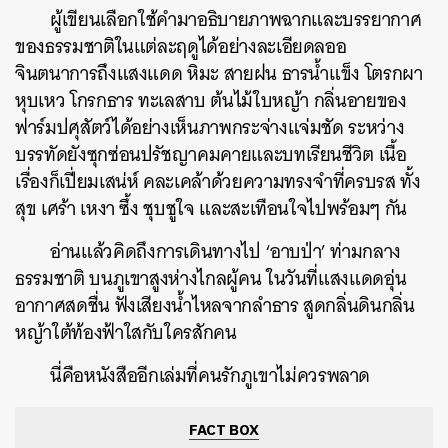
ผู้เขียนเลือกใช้คำมาอธิบายภาพฉากและบรรยากาศ
ของธรรมชาติในแต่ละฤดูได้อย่างละเอียดลออ
จินตนาการถึงแสงแดด หิมะ สายฝน ธารน้ำแข็ง โตรกผา
หุบเหว โกรกธาร ทะเลสาบ ต้นไม้ใบหญ้า กลิ่นอายของ
ฟาร์มปศุสัตว์ได้อย่างเห็นภาพกระจ่างแจ่มชัด ระหว่าง
บรรทัดยังซุกซ่อนปรัชญาคมคายและบทเรียนชีวิต เนื้อ
เรื่องก็เปี่ยมเสน่ห์ คละเคล้าด้วยความทรงจำที่ครบรส ทั้ง
สุข เศร้า เหงา ซึ้ง ชุบชูใจ และสะเทือนใจไปพร้อมๆ กัน
อ่านแล้วคิดถึงการเดินทางไป ‘อาบป่า’ ท่ามกลาง
ธรรมชาติ บนภูเขาสูงห่างไกลผู้คน ในวันที่แสงแดดอุ่น
อากาศสดชื่น ฟังเสียงน้ำไหลจากลำธาร สูดกลิ่นดินกลิ่น
หญ้าใต้ท้องฟ้าใสกับใครสักคน
นี่คือหนังสืออีกเล่มที่คนรักภูเขาไม่ควรพลาด
FACT BOX