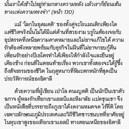
นั้นเราได้เข้าไปอยู่ท่ามกลางความหลัง แล้วเราก็ย้อนเส้น
ทางแห่งความทรงจำ” (หน้า 130)
แม้ ‘โลกในอุดมคติ’ ของทั้งคู่จะโรแมนติกเพียงใด
แต่ชีวิตจริงนั้นไม่ได้มีแต่ด้านที่สวยงาม บรูโนต้องเจอกับ
อุปสรรคที่เหนือความคาดหมายและไม่อาจแก้ไขได้ ความ
รักต้องพังทลายพร้อมกับธุรกิจในฝันที่ไม่อาจกอบกู้คืน
เพื่อนรักอย่างปิเอโตรทำได้เพียงให้กำลังใจและยืนอยู่
เคียงข้าง ก่อนที่ในตอนท้ายเรื่อง พวกเขาทั้งสองจะได้รู้ซึ้ง
ถึงสัจธรรมของชีวิต ในฤดูหนาวที่หิมะตกหนักที่สุดเป็น
ประวัติการณ์ของอิตาลี
ด้วยความที่ผู้เขียน
เปาโล คนเญตติ
เป็นนักปีนเขาตัว
ฉกาจ ผู้หลงรักเทือกเขาแอลป์และหิมาลัย
แปดขุนเขา
จึง
เป็นหนังสือที่บรรยายถึงภูเขาได้งดงามหมดจด ไร้ที่ติ โดย
เฉพาะลักษณะภูมิประเทศและวิถีชีวิตชาวชนบทที่อาศัยอยู่
ในหุบเขาสูงของเทือกเขาแอลป์ ทางตอนเหนือของอิตาลี