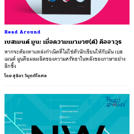
Read Around
เบสเมนต์ มูน: เมื่อความเมามาย(ด์) คืออาวุธ
หากจะต้องหาแหล่งกำเนิดที่ไม่ใช่ตัวนักเขียนให้กับมัน เบส
เมนต์ มูนคือผลผลิตของความศรัทธาในพลังของภาษาอย่าง
ลึกซึ้ง
โดย
สุธิดา วิมุตติโกศล
ค้นหา
SHARE
TWEET
LINE
EMAIL